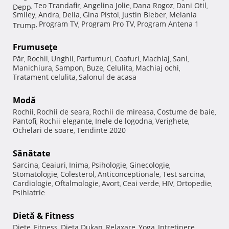
Teo Trandafir
Angelina Jolie
Dana Rogoz
Dani Otil
Depp
,
,
,
,
,
Smiley
Andra
Delia
Gina Pistol
Justin Bieber
Melania
,
,
,
,
,
Program TV
Program Pro TV
Program Antena 1
Trump
,
,
,
Frumuseţe
Păr
Rochii
Unghii
Parfumuri
Coafuri
Machiaj
Sani
,
,
,
,
,
,
,
Manichiura
Sampon
Buze
Celulita
Machiaj ochi
,
,
,
,
,
Tratament celulita
Salonul de acasa
,
Modă
Rochii
Rochii de seara
Rochii de mireasa
Costume de baie
,
,
,
,
Pantofi
Rochii elegante
Inele de logodna
Verighete
,
,
,
,
Ochelari de soare
Tendinte 2020
,
Sănătate
Sarcina
Ceaiuri
Inima
Psihologie
Ginecologie
,
,
,
,
,
Stomatologie
Colesterol
Anticonceptionale
Test sarcina
,
,
,
,
Cardiologie
Oftalmologie
Avort
Ceai verde
HIV
Ortopedie
,
,
,
,
,
,
Psihiatrie
Dietă & Fitness
Diete
Fitness
Dieta Dukan
Relaxare
Yoga
Intretinere
,
,
,
,
,
,