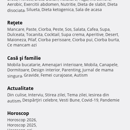
Aerobic
Exercitii abdomen
Nutritie
Dieta de slabit
Dieta
,
,
,
,
Silueta
Dieta ketogenica
Sala de acasa
disociata
,
,
,
Reţete
Mancare
Paste
Ciorba
Peste
Sos
Salata
Cafea
Supa
,
,
,
,
,
,
,
,
Dulceata
Tocanita
Cocktail
Supa crema
Aperitive
Desert
,
,
,
,
,
,
Maioneza
Pilaf
Ciorba perisoare
Ciorba pui
Ciorba burta
,
,
,
,
,
Ce mancam azi
Casă şi familie
Mobila bucatarie
Amenajari interioare
Mobila
Canapele
,
,
,
,
Dormitoare
Design interior
Parenting
Jurnal de mama
,
,
,
Gravide
Femei curajoase
Autism
singura
,
,
,
Actualitate
Din culise
Interviu
Stirea zilei
Tema zilei
Iesirea din
,
,
,
,
Despărţiri celebre
Vesti Bune
Covid-19
Pandemie
autism
,
,
,
,
Horoscop
Horoscop 2026
,
Horoscop 2025
,