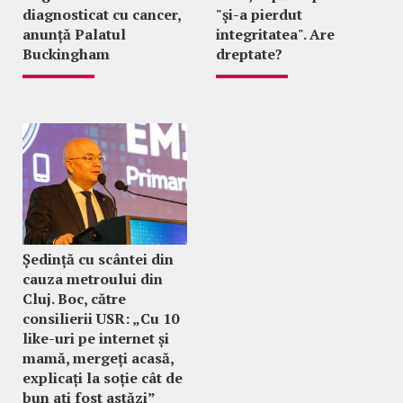
diagnosticat cu cancer,
"şi-a pierdut
anunță Palatul
integritatea". Are
Buckingham
dreptate?
Ședință cu scântei din
cauza metroului din
Cluj. Boc, către
consilierii USR: „Cu 10
like-uri pe internet și
mamă, mergeți acasă,
explicați la soție cât de
bun ați fost astăzi”