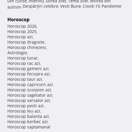
Din culise
Interviu
Stirea zilei
Tema zilei
Iesirea din
,
,
,
,
Despărţiri celebre
Vesti Bune
Covid-19
Pandemie
autism
,
,
,
,
Horoscop
Horoscop 2026
,
Horoscop 2025
,
Horoscop azi
,
Horoscop dragoste
,
Horoscop chinezesc
,
Astrologie
,
Horoscop lunar
,
Horoscop rac azi
,
Horoscop gemeni azi
,
Horoscop fecioara azi
,
Horoscop taur azi
,
Horoscop capricorn azi
,
Horoscop scorpion azi
,
Horoscop sagetator azi
,
Horoscop varsator azi
,
Horoscop pesti azi
,
Horoscop leu azi
,
Horoscop balanta azi
,
Horoscop berbec azi
,
Horoscop saptamanal