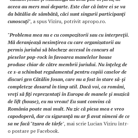
aceea au mers mai departe. Este clar că între ei se va
da bătălia de sâmbătă, căci sunt singurii participanţi
cunoscuţi"
, a spus Viziru, potrivit apropo.ro.
"Problema mea nu e cu compozitorii sau cu interpreţii.
Mă deranjează nesimţirea cu care organizatorii au
permis juriului să blocheze accesul în concurs al
pieselor pop-rock în favoarea manelelor house
produse chiar de către membrii juriului. Nu înţeleg de
ce s-a schimbat regulamentul pentru copiii caselor de
discuri gen Cătălin Josan, care nu a fost în stare să-şi
completeze dosarul în timp util. Dacă voi, ca români,
vreţi să fiţi reprezentaţi în Europa de manele şi muzică
de lift (house), eu nu vreau! Eu sunt convins că
România poate mai mult. Nu zic că piesa mea e vreo
capodoperă, dar cu siguranţă nu ar fi avut nimeni de ce
sa ne facă "tzara de târfe
", mai scrie Lucian Viziru într-
o postare pe Facebook.