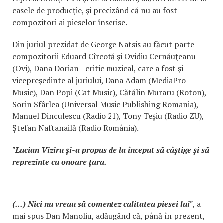
casele de producţie, şi precizând că nu au fost
compozitori ai pieselor înscrise.
Din juriul prezidat de George Natsis au făcut parte
compozitorii Eduard Cîrcotă şi Ovidiu Cernăuţeanu
(Ovi), Dana Dorian - critic muzical, care a fost şi
vicepreşedinte al juriului, Dana Adam (MediaPro
Music), Dan Popi (Cat Music), Cătălin Muraru (Roton),
Sorin Sfârlea (Universal Music Publishing Romania),
Manuel Dinculescu (Radio 21), Tony Teşiu (Radio ZU),
Ştefan Naftanailă (Radio România).
"Lucian Viziru şi-a propus de la început să câştige şi să
reprezinte cu onoare ţara.
(...) Nici nu vreau să comentez calitatea piesei lui"
, a
mai spus Dan Manoliu, adăugând că, până în prezent,