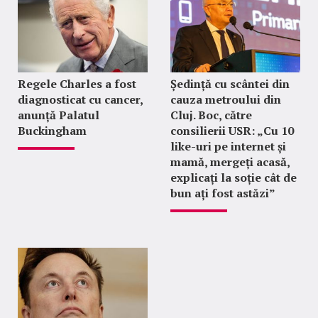
Regele Charles a fost
Ședință cu scântei din
diagnosticat cu cancer,
cauza metroului din
anunță Palatul
Cluj. Boc, către
Buckingham
consilierii USR: „Cu 10
like-uri pe internet și
mamă, mergeți acasă,
explicați la soție cât de
bun ați fost astăzi”