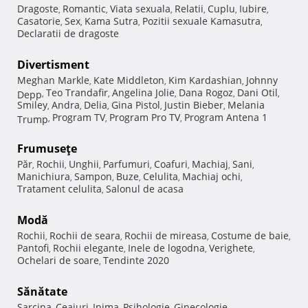
Dragoste
Romantic
Viata sexuala
Relatii
Cuplu
Iubire
,
,
,
,
,
,
Casatorie
Sex
Kama Sutra
Pozitii sexuale Kamasutra
,
,
,
,
Declaratii de dragoste
Divertisment
Meghan Markle
Kate Middleton
Kim Kardashian
Johnny
,
,
,
Teo Trandafir
Angelina Jolie
Dana Rogoz
Dani Otil
Depp
,
,
,
,
,
Smiley
Andra
Delia
Gina Pistol
Justin Bieber
Melania
,
,
,
,
,
Program TV
Program Pro TV
Program Antena 1
Trump
,
,
,
Frumuseţe
Păr
Rochii
Unghii
Parfumuri
Coafuri
Machiaj
Sani
,
,
,
,
,
,
,
Manichiura
Sampon
Buze
Celulita
Machiaj ochi
,
,
,
,
,
Tratament celulita
Salonul de acasa
,
Modă
Rochii
Rochii de seara
Rochii de mireasa
Costume de baie
,
,
,
,
Pantofi
Rochii elegante
Inele de logodna
Verighete
,
,
,
,
Ochelari de soare
Tendinte 2020
,
Sănătate
Sarcina
Ceaiuri
Inima
Psihologie
Ginecologie
,
,
,
,
,