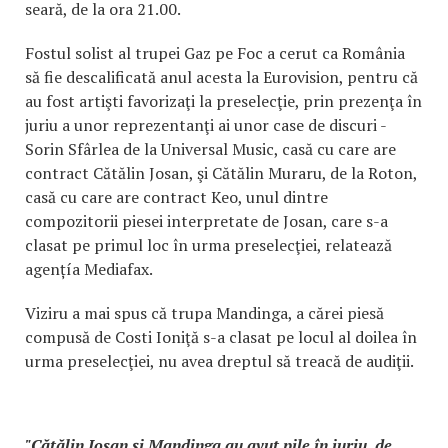
seară, de la ora 21.00.
Fostul solist al trupei Gaz pe Foc a cerut ca România
să fie descalificată anul acesta la Eurovision, pentru că
au fost artişti favorizaţi la preselecţie, prin prezenţa în
juriu a unor reprezentanţi ai unor case de discuri -
Sorin Sfârlea de la Universal Music, casă cu care are
contract Cătălin Josan, şi Cătălin Muraru, de la Roton,
casă cu care are contract Keo, unul dintre
compozitorii piesei interpretate de Josan, care s-a
clasat pe primul loc în urma preselecţiei, relatează
agențía Mediafax.
Viziru a mai spus că trupa Mandinga, a cărei piesă
compusă de Costi Ioniţă s-a clasat pe locul al doilea în
urma preselecţiei, nu avea dreptul să treacă de audiţii.
"Cătălin Josan şi Mandinga au avut pile în juriu, de