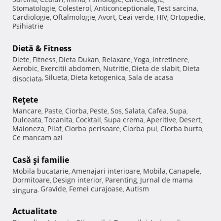
Stomatologie
Colesterol
Anticonceptionale
Test sarcina
,
,
,
,
Cardiologie
Oftalmologie
Avort
Ceai verde
HIV
Ortopedie
,
,
,
,
,
,
Psihiatrie
Dietă & Fitness
Diete
Fitness
Dieta Dukan
Relaxare
Yoga
Intretinere
,
,
,
,
,
,
Aerobic
Exercitii abdomen
Nutritie
Dieta de slabit
Dieta
,
,
,
,
Silueta
Dieta ketogenica
Sala de acasa
disociata
,
,
,
Reţete
Mancare
Paste
Ciorba
Peste
Sos
Salata
Cafea
Supa
,
,
,
,
,
,
,
,
Dulceata
Tocanita
Cocktail
Supa crema
Aperitive
Desert
,
,
,
,
,
,
Maioneza
Pilaf
Ciorba perisoare
Ciorba pui
Ciorba burta
,
,
,
,
,
Ce mancam azi
Casă şi familie
Mobila bucatarie
Amenajari interioare
Mobila
Canapele
,
,
,
,
Dormitoare
Design interior
Parenting
Jurnal de mama
,
,
,
Gravide
Femei curajoase
Autism
singura
,
,
,
Actualitate