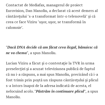
Contactat de Mediafax, managerul de proiect
Eurovision, Dan Manoliu, a declarat că acest demers al
cântăreţului "s-a transformat într-o telenovelă" şi că
ceea ce face Viziru "uşor, uşor, se transformă în
calomnie".
"Dacă DNA decide că am făcut ceva ilegal, bănuiesc că
ne va chema"
, a spus Manoliu.
Lucian Viziru a făcut şi o contestaţie la TVR în urma
preselecţiei şi a acuzat televiziunea publică de faptul
că nu i-a răspuns, a mai spus Manoliu, precizând că i-a
fost trimis prin poştă un răspuns cântăreţului şi plicul
s-a întors înapoi de la adresa indicată de acesta, el
nelocuind acolo.
"Păstrăm în continuare plicul"
, a spus
Manoliu.