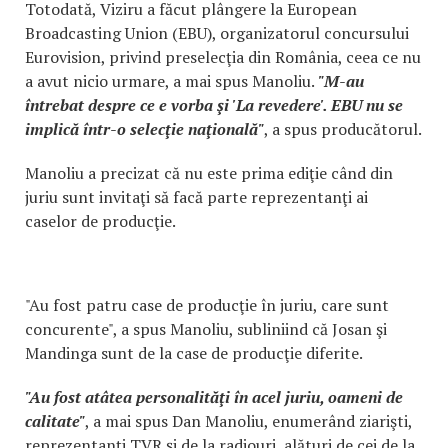
Totodată, Viziru a făcut plângere la European
Broadcasting Union (EBU), organizatorul concursului
Eurovision, privind preselecţia din România, ceea ce nu
a avut nicio urmare, a mai spus Manoliu.
"M-au
întrebat despre ce e vorba şi 'La revedere'. EBU nu se
implică într-o selecţie naţională"
, a spus producătorul.
Manoliu a precizat că nu este prima ediţie când din
juriu sunt invitaţi să facă parte reprezentanţi ai
caselor de producţie.
"Au fost patru case de producţie în juriu, care sunt
concurente", a spus Manoliu, subliniind că Josan şi
Mandinga sunt de la case de producţie diferite.
"Au fost atâtea personalităţi în acel juriu, oameni de
calitate"
, a mai spus Dan Manoliu, enumerând ziarişti,
reprezentanţi TVR şi de la radiouri, alături de cei de la