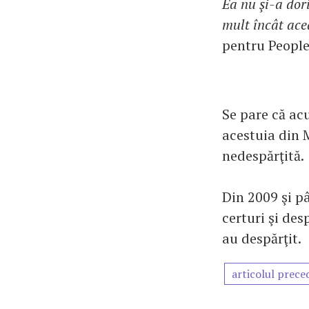
Ea nu şi-a dori
mult încât ace
pentru People
Se pare că ac
acestuia din M
nedespărţită.
Din 2009 şi p
certuri şi des
au despărţit.
articolul prece