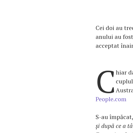
Cei doi au tre
anului au fos
acceptat înai
C
hiar d
cuplul
Austra
People.com
S-au împăcat, 
şi după ce a tâ