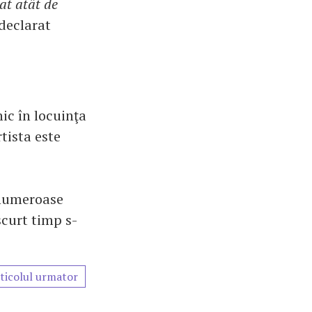
at atât de
 declarat
ic în locuinţa
tista este
 numeroase
scurt timp s-
ticolul urmator