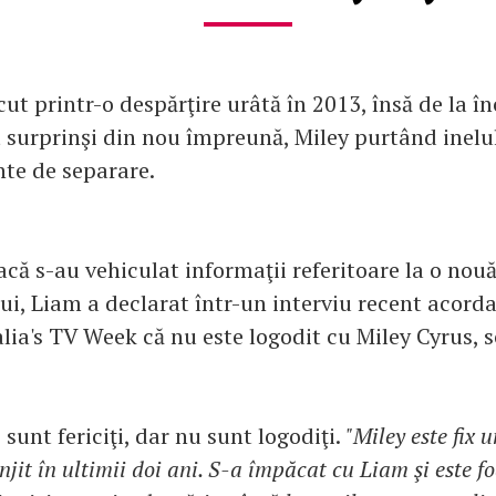
cut printr-o despărţire urâtă în 2013, însă de la î
t surprinşi din nou împreună, Miley purtând inelu
nte de separare.
acă s-au vehiculat informaţii referitoare la o nou
ui, Liam a declarat într-un interviu recent acord
lia's TV Week că nu este logodit cu Miley Cyrus, s
sunt fericiţi, dar nu sunt logodiţi.
"Miley este fix 
njit în ultimii doi ani. S-a împăcat cu Liam şi este foa