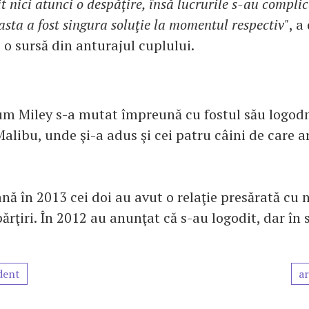
t nici atunci o despăţire, însă lucrurile s-au complic
asta a fost singura soluţie la momentul respectiv"
, a
 o sursă din anturajul cuplului.
um Miley s-a mutat împreună cu fostul său logodn
alibu, unde şi-a adus şi cei patru câini de care ar
ână în 2013 cei doi au avut o relaţie presărată cu
părţiri. În 2012 au anunţat că s-au logodit, dar în 
dent
ar