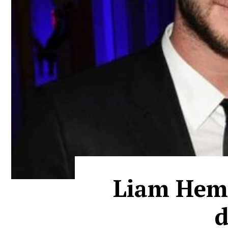
Liam Hems
d