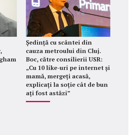
Ședință cu scântei din
,
cauza metroului din Cluj.
ngham
Boc, către consilierii USR:
„Cu 10 like-uri pe internet și
mamă, mergeți acasă,
explicați la soție cât de bun
ați fost astăzi”