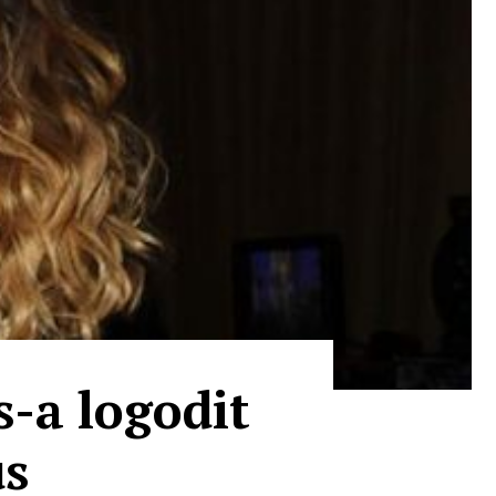
-a logodit
us