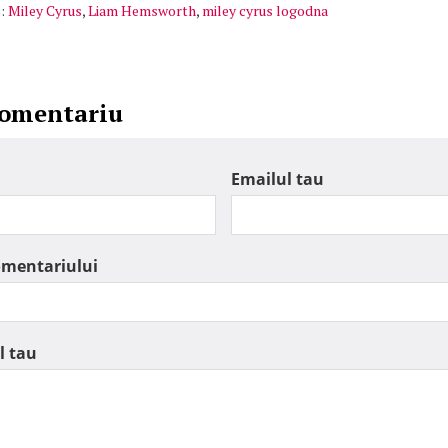
:
Miley Cyrus
,
Liam Hemsworth
,
miley cyrus logodna
comentariu
Emailul tau
omentariului
l tau