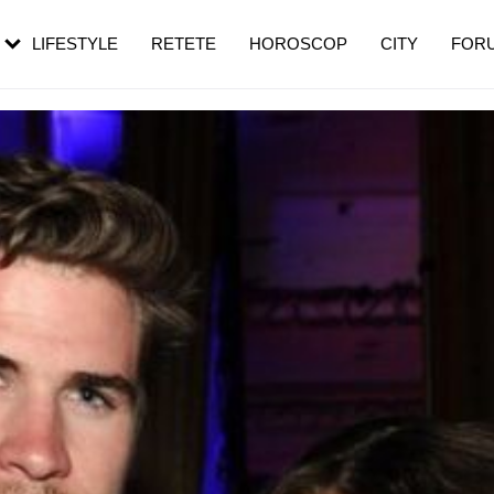
rezești mai des
Cât durează, cum te pregătești și cât
i în vârstă
de dureroasă este investigația
LIFESTYLE
RETETE
HOROSCOP
CITY
FOR