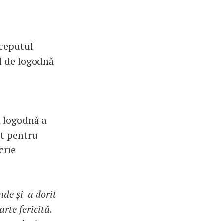
nceputul
l de logodnă
ă logodnă a
at pentru
crie
unde şi-a dorit
rte fericită.