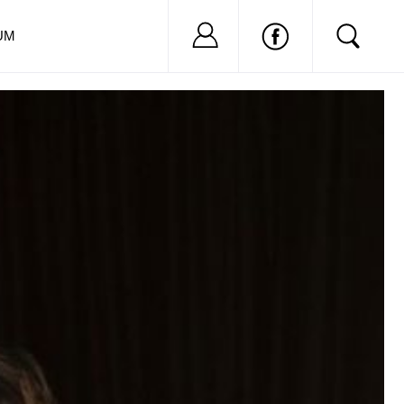
Nu ai cont?
Inregistreaza-
UM