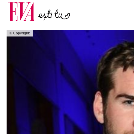
și 60 de ani. De ce te t
Carieră
pe măsură ce înaintez
Actualitate
© Copyright: