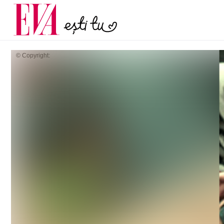
menopauză și când ar t
Carieră
la medic
Actualitate
© Copyright: