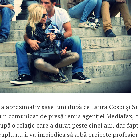
la aproximativ şase luni după ce Laura Cosoi şi S
-un comunicat de presă remis agenției Mediafax, c
upă o relaţie care a durat peste cinci ani, dar fap
uplu nu îi va împiedica să aibă proiecte profesi