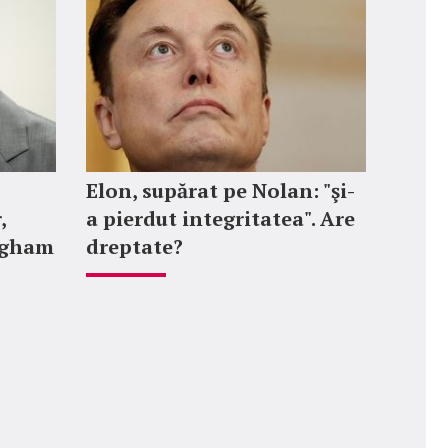
Elon, supărat pe Nolan: "şi-
,
a pierdut integritatea". Are
ngham
dreptate?