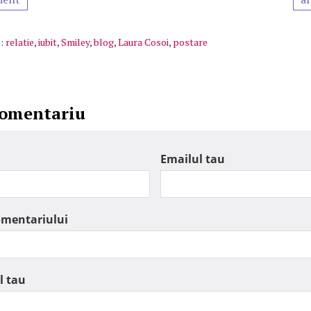
:
relatie
,
iubit
,
Smiley
,
blog
,
Laura Cosoi
,
postare
comentariu
Emailul tau
omentariului
l tau