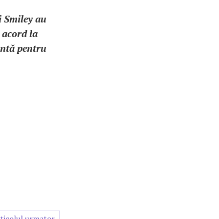
i Smiley au
 acord la
antă pentru
ticolul urmator