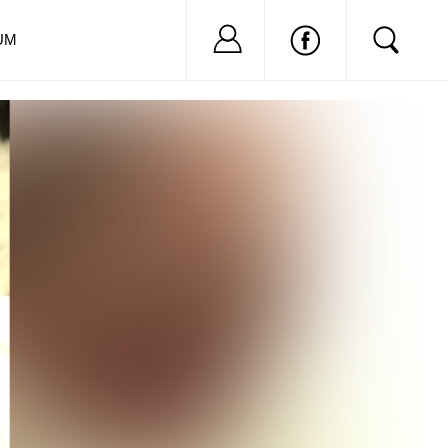
Nu ai cont?
Inregistreaza-
UM