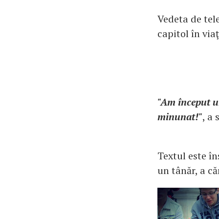
Vedeta de tel
capitol în via
"Am început u
minunat!"
, a
Textul este în
un tânăr, a că