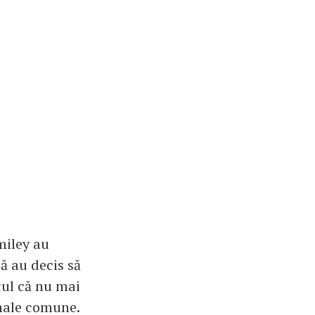
miley au
ă au decis să
tul că nu mai
onale comune.