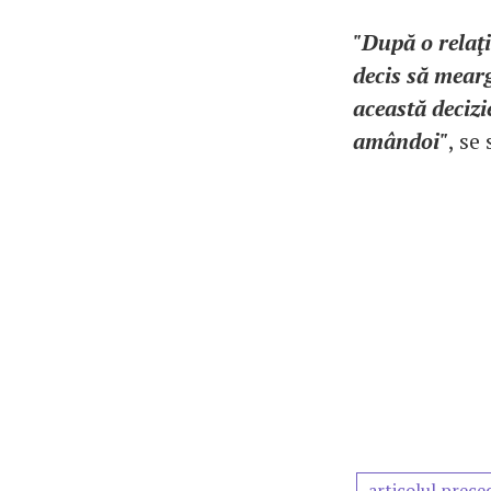
"După o relaţi
decis să mear
această decizi
amândoi"
, se
articolul prece