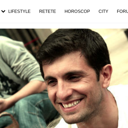
rebui să mergi
și 60 de ani. De ce te trezești mai des
pe măsură ce înaintezi în vârstă
LIFESTYLE
RETETE
HOROSCOP
CITY
FOR