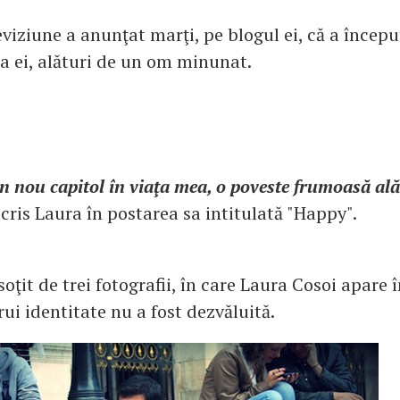
eviziune a anunţat marţi, pe blogul ei, că a încep
ţa ei, alături de un om minunat.
n nou capitol în viaţa mea, o poveste frumoasă al
 scris Laura în postarea sa intitulată "Happy".
soţit de trei fotografii, în care Laura Cosoi apar
rui identitate nu a fost dezvăluită.