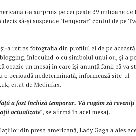
ricană i-a surprins pe cei peste 39 milioane de fa
 decis să-şi suspende "temporar" contul de pe Twi
 şi-a retras fotografia din profilul ei de pe aceast
blogging, înlocuind-o cu simbolul unui ou, şi a p
ă ocazie un mesaj în care îşi anunţă fanii că va s
u o perioadă nedeterminată, informează site-ul
.uk, citat de Mediafax.
faţă a fost închisă temporar. Vă rugăm să reveniţi
ţii actualizate"
, se afirmă în acel mesaj.
ulaţiilor din presa americană, Lady Gaga a ales a