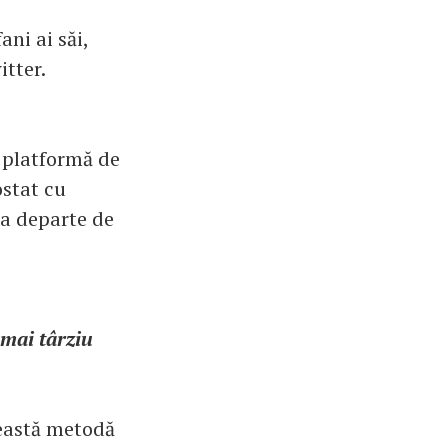
ni ai săi,
tter.
ă platformă de
ostat cu
ta departe de
 mai târziu
ceastă metodă