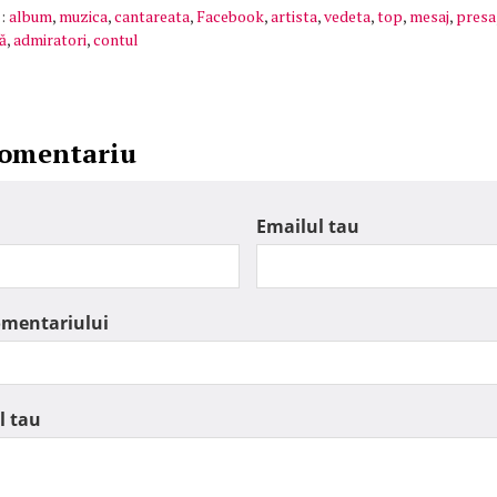
:
album
,
muzica
,
cantareata
,
Facebook
,
artista
,
vedeta
,
top
,
mesaj
,
presa
ă
,
admiratori
,
contul
comentariu
Emailul tau
omentariului
l tau