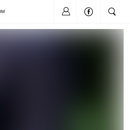
Nu ai cont?
Inregistreaza-
UM