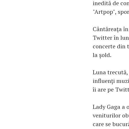
inedită de co
"Artpop", spo
Cântăreaţa în
Twitter în lu
concerte din 
la şold.
Luna trecută,
influenţi muzi
îi are pe Twit
Lady Gaga a o
veniturilor ob
care se bucură