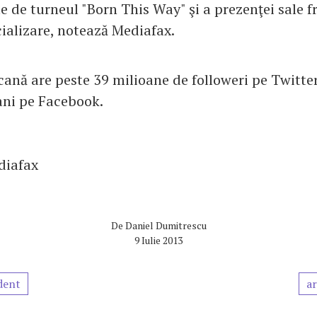
e de turneul "Born This Way" şi a prezenţei sale f
cializare, notează Mediafax.
ană are peste 39 milioane de followeri pe Twitter
ani pe Facebook.
diafax
De
Daniel Dumitrescu
9 Iulie 2013
dent
ar