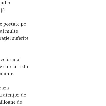
tudio,
ţă.
je postate pe
mai multe
aţiei suferite
 celor mai
e care artista
rmanţe.
 baza
a atenţiei de
milioane de