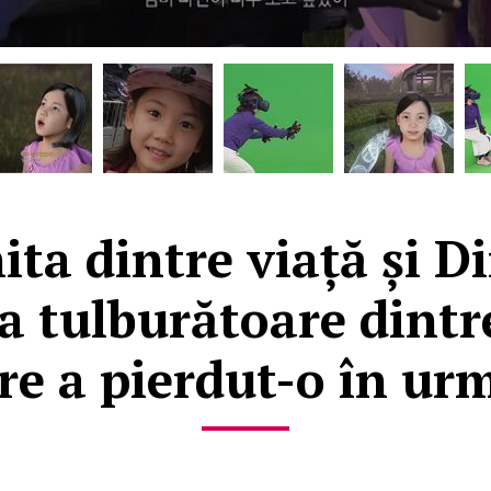
ita dintre viață și D
a tulburătoare dint
are a pierdut-o în ur