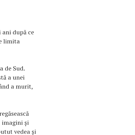
i ani după ce
e limita
ea de Sud.
tă a unei
când a murit,
 regăsească
a imagini și
putut vedea și