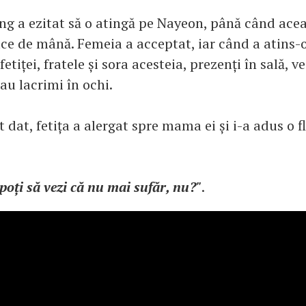
ang a ezitat să o atingă pe Nayeon, până când acea
uce de mână. Femeia a acceptat, iar când a atins-o
fetiței, fratele și sora acesteia, prezenți în sală, 
au lacrimi în ochi.
at, fetița a alergat spre mama ei și i-a adus o f
oți să vezi că nu mai sufăr, nu?"
.