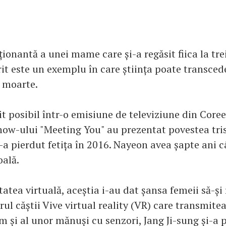
ionantă a unei mame care și-a regăsit fiica la tre
it este un exemplu în care știința poate transced
i moarte.
t posibil într-o emisiune de televiziune din Core
show-ului "Meeting You" au prezentat povestea tris
i-a pierdut fetița în 2016. Nayeon avea șapte ani 
oală.
tatea virtuală, aceștia i-au dat șansa femeii să-și
orul căștii Vive virtual reality (VR) care transmite
m și al unor mănuși cu senzori, Jang Ji-sung și-a 