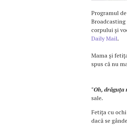
Programul de 
Broadcasting 
corpului și vo
Daily Mail
.
Mama și fetița
spus că nu ma
"Oh, drăguța m
sale.
Fetița cu ochi
dacă se gânde