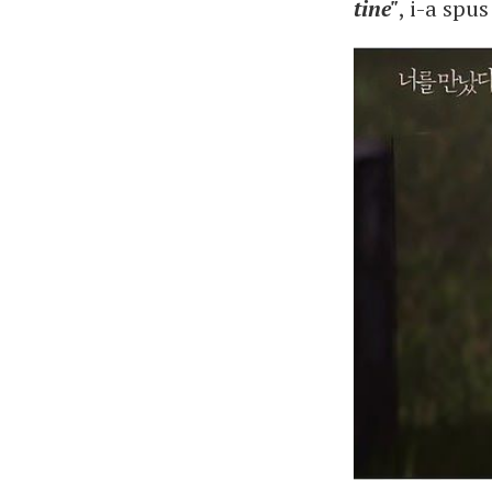
tine"
, i-a spus