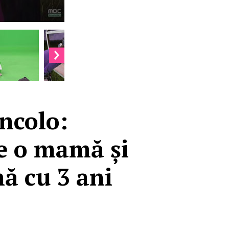
incolo:
re o mamă și
mă cu 3 ani