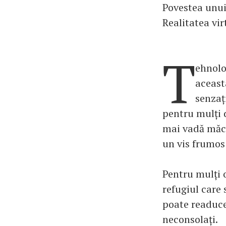
Povestea unui 
Realitatea vir
T
ehnolo
aceast
senzaț
pentru mulți d
mai vadă măcar
un vis frumos 
Pentru mulți 
refugiul care 
poate readuce
neconsolați.