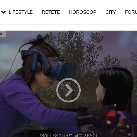
rebui să mergi
și 60 de ani. De ce te trezești mai des
pe măsură ce înaintezi în vârstă
LIFESTYLE
RETETE
HOROSCOP
CITY
FOR
ok