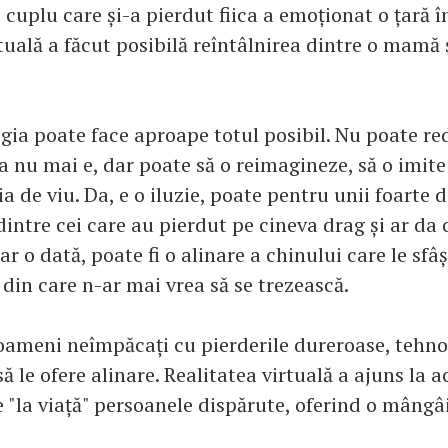
cuplu care și-a pierdut fiica a emoționat o țară î
tuală a făcut posibilă reîntâlnirea dintre o mamă și
gia poate face aproape totul posibil. Nu poate re
a nu mai e, dar poate să o reimagineze, să o imite
ia de viu. Da, e o iluzie, poate pentru unii foarte 
intre cei care au pierdut pe cineva drag și ar da o
 o dată, poate fi o alinare a chinului care le sfâși
din care n-ar mai vrea să se trezească.
oameni neîmpăcați cu pierderile dureroase, tehnol
să le ofere alinare. Realitatea virtuală a ajuns la a
 "la viață" persoanele dispărute, oferind o mângâi