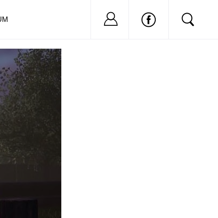
Nu ai cont?
Inregistreaza-
UM