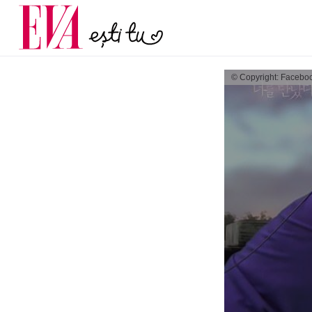
menopauză și când ar t
Carieră
la medic
Actualitate
© Copyright: Facebo