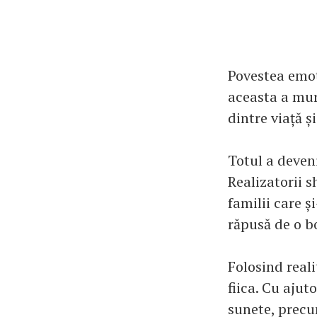
Povestea emoț
aceasta a mur
dintre viață ș
Totul a deveni
Realizatorii 
familii care ș
răpusă de o b
Folosind reali
fiica. Cu ajut
sunete, precu