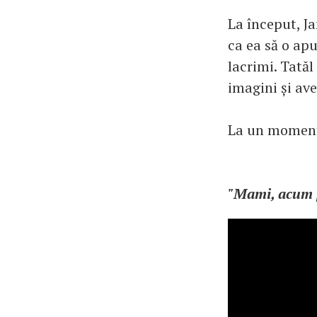
La început, J
ca ea să o ap
lacrimi. Tatăl 
imagini și ave
La un moment d
"Mami, acum p