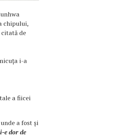
 Munhwa
a chipului,
, citată de
micuța i-a
tale a fiicei
 unde a fost și
-e dor de