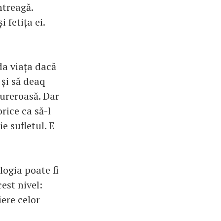
ntreagă.
 fetița ei.
da viața dacă
 și să deaq
dureroasă. Dar
rice ca să-l
e sufletul. E
ogia poate fi
cest nivel:
ere celor