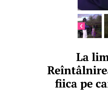
La lim
Reîntâlnire
fiica pe c