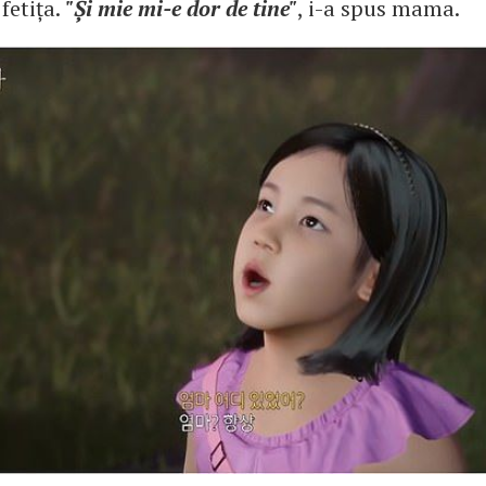
 fetița.
"Și mie mi-e dor de tine"
, i-a spus mama.