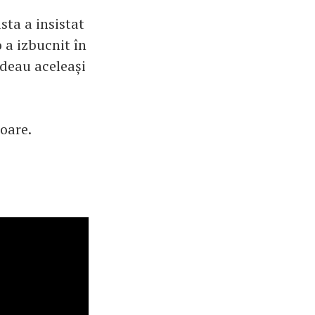
sta a insistat
 a izbucnit în
vedeau aceleași
loare.