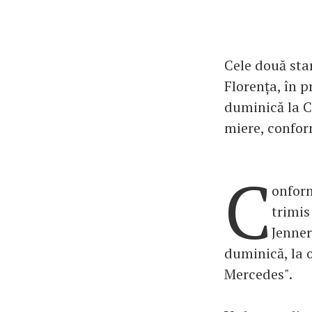
Cele două star
Florența, în p
duminică la C
miere, confor
C
onform
trimis
Jenner
duminică, la o
Mercedes".