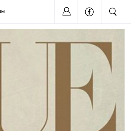
Nu ai cont?
Inregistreaza-
UM