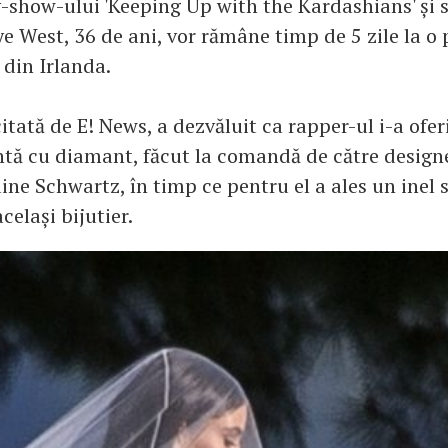
y-show-ului 'Keeping Up with the Kardashians' și s
e West, 36 de ani, vor rămâne timp de 5 zile la o 
 din Irlanda.
citată de E! News, a dezvăluit ca rapper-ul i-a oferi
ntă cu diamant, făcut la comandă de către design
aine Schwartz, în timp ce pentru el a ales un inel 
celași bijutier.