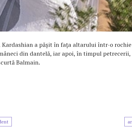
Kardashian a pășit în fața altarului într-o rochie
âneci din dantelă, iar apoi, în timpul petrecerii
 scurtă Balmain.
dent
ar