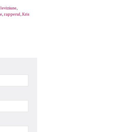
eleviziune
,
re
,
rapperul
,
Kris