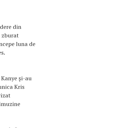
edere din
u zburat
începe luna de
s.
i Kanye și-au
bunica Kris
rizat
 limuzine