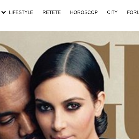
rebui să mergi
și 60 de ani. De ce te trezești mai des
pe măsură ce înaintezi în vârstă
LIFESTYLE
RETETE
HOROSCOP
CITY
FOR