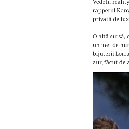
Vedeta realit
rapperul Kany
privată de lux
O altă sursă, 
un inel de nu
bijuterii Lorr
aur, făcut de a