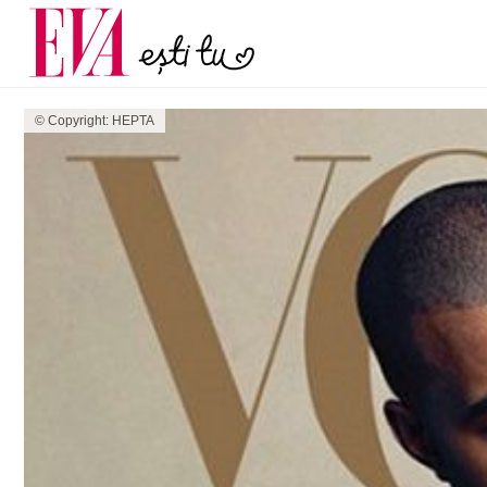
menopauză și când ar t
Carieră
la medic
Actualitate
© Copyright: HEPTA