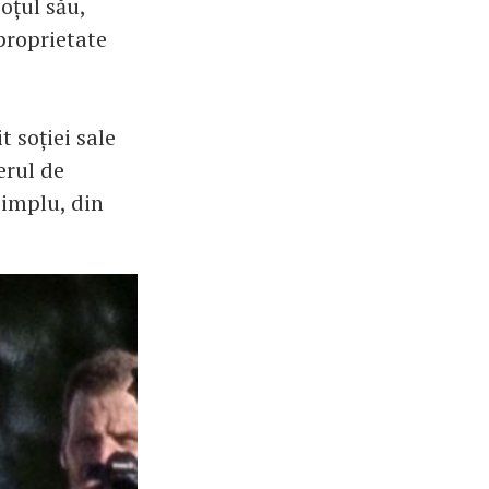
oțul său,
proprietate
t soției sale
erul de
simplu, din