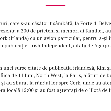
uri, care s-au căsătorit sâmbătă, la Forte di Belv
rezența a 200 de prieteni și membri ai familiei, a
ork (Irlanda) cu un avion particular, pentru a-și 
m publicației Irish Independent, citată de Agerpre
 unei surse citate de publicația irlandeză, Kim ș
 fiica de 11 luni, North West, la Paris, alături de 
 și au zburat la rândul lor spre Cork, unde au ate
ra locală 15:00 și au fost așteptați de o "flotă de