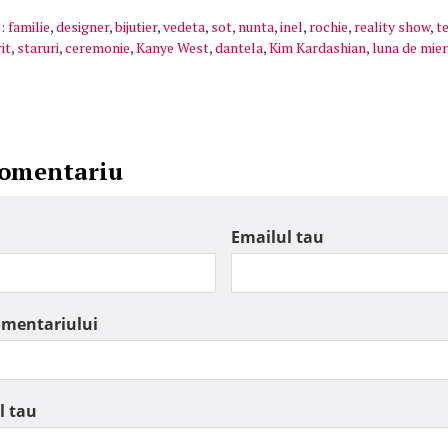
:
familie
,
designer
,
bijutier
,
vedeta
,
sot
,
nunta
,
inel
,
rochie
,
reality show
,
t
it
,
staruri
,
ceremonie
,
Kanye West
,
dantela
,
Kim Kardashian
,
luna de mie
comentariu
Emailul tau
omentariului
l tau