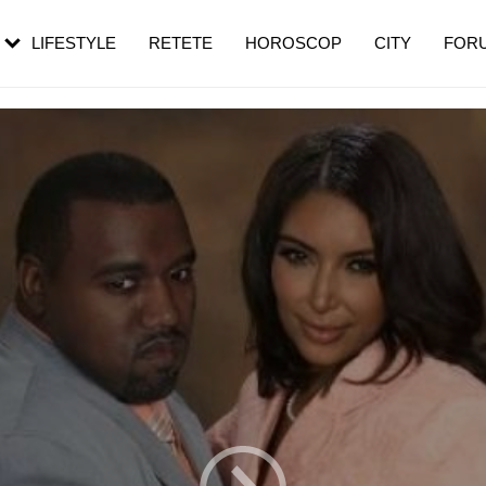
rebui să mergi
și 60 de ani. De ce te trezești mai des
pe măsură ce înaintezi în vârstă
LIFESTYLE
RETETE
HOROSCOP
CITY
FOR