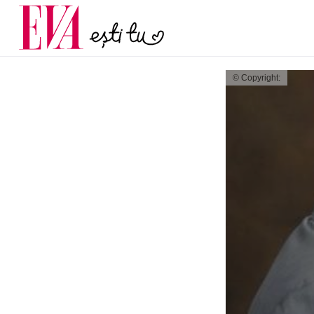
menopauză și când ar t
Carieră
la medic
Actualitate
© Copyright: