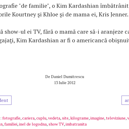
otografie "de familie", o Kim Kardashian îmbătrâni
orile Kourtney şi Khloe şi de mama ei, Kris Jenner.
ă show-ul ei TV, fără o mamă care să-i aranjeze ca
ajaţi, Kim Kardashian ar fi o americancă obişnui
De
Daniel Dumitrescu
13 Iulie 2012
dent
ar
:
fotografie
,
cariera
,
cuplu
,
vedeta
,
site
,
kilograme
,
imagine
,
televiziune
,
an
,
familiei
,
inel de logodna
,
show TV
,
imbatranita