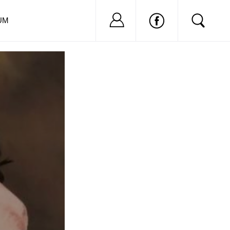
Nu ai cont?
Inregistreaza-
UM