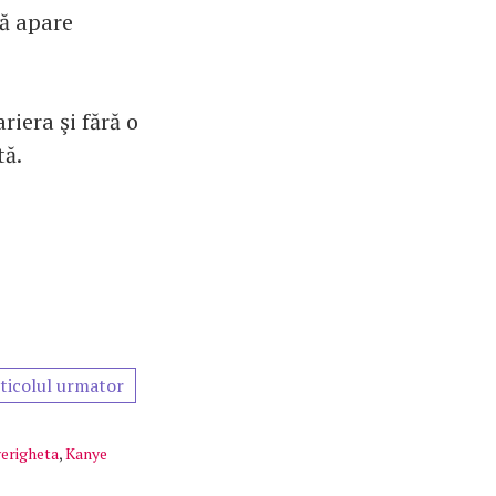
tă apare
riera şi fără o
tă.
ticolul urmator
verigheta
,
Kanye