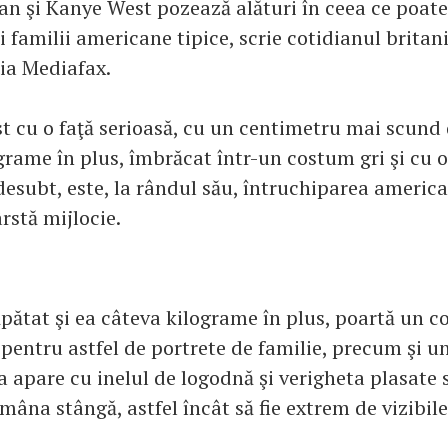
n şi Kanye West pozează alături în ceea ce poate
i familii americane tipice, scrie cotidianul britani
ția Mediafax.
 cu o faţă serioasă, cu un centimetru mai scund 
grame în plus, îmbrăcat într-un costum gri şi cu 
desubt, este, la rândul său, întruchiparea americ
rstă mijlocie.
căpătat şi ea câteva kilograme în plus, poartă un 
 pentru astfel de portrete de familie, precum şi un
Ea apare cu inelul de logodnă şi verigheta plasate 
 mâna stângă, astfel încât să fie extrem de vizibile