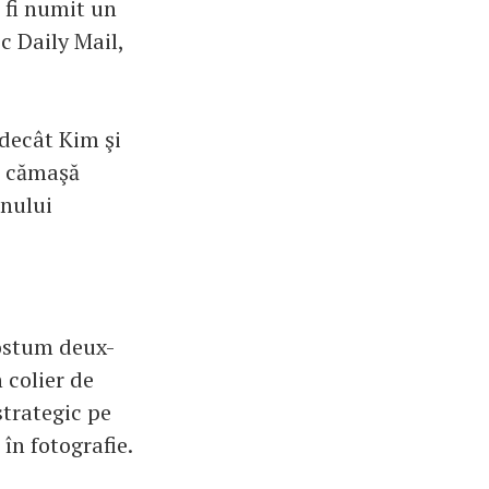
 fi numit un
c Daily Mail,
decât Kim şi
o cămaşă
anului
costum deux-
 colier de
strategic pe
 în fotografie.