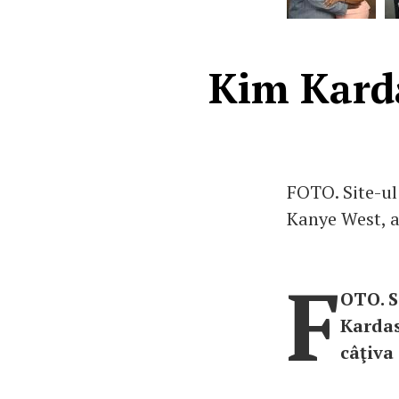
Kim Karda
FOTO. Site-ul
Kanye West, a
F
OTO. S
Kardas
câţiva 