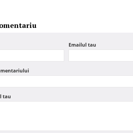
comentariu
Emailul tau
omentariului
l tau