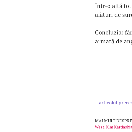
Într-o altă f
alături de sur
Concluzia: făr
armată de ang
articolul prece
MAI MULT DESPRE
West
,
Kim Kardashi