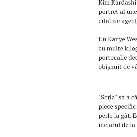
Kim Kardashia
portret al une
citat de agen
Un Kanye West
cu multe kilo
portocalie de
obişnuit de vâ
"Soţia" sa a 
piece specific
perle la gât. 
inelarul de la