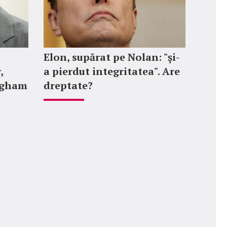
Elon, supărat pe Nolan: "şi-
,
a pierdut integritatea". Are
ngham
dreptate?