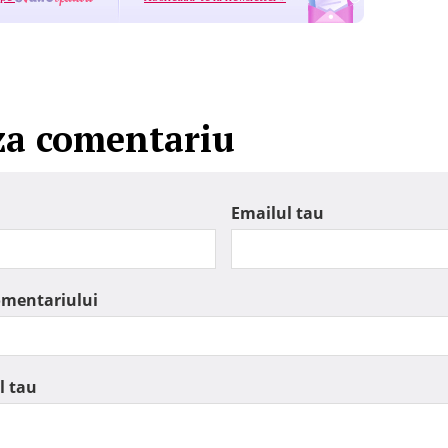
za comentariu
Emailul tau
omentariului
l tau