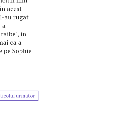
iciun film
in acest
 l-au rugat
l-a
raibe", in
mai ca a
ze pe Sophie
ticolul urmator