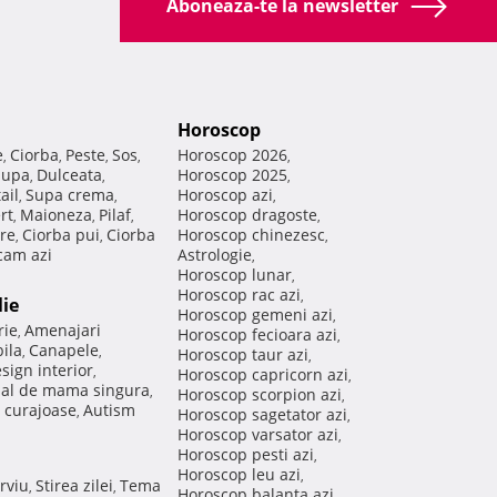
Aboneaza-te la newsletter
Horoscop
e
Ciorba
Peste
Sos
Horoscop 2026
,
,
,
,
,
Supa
Dulceata
Horoscop 2025
,
,
,
ail
Supa crema
Horoscop azi
,
,
,
rt
Maioneza
Pilaf
Horoscop dragoste
,
,
,
,
re
Ciorba pui
Ciorba
Horoscop chinezesc
,
,
,
am azi
Astrologie
,
Horoscop lunar
,
Horoscop rac azi
,
lie
Horoscop gemeni azi
,
rie
Amenajari
,
Horoscop fecioara azi
,
ila
Canapele
,
,
Horoscop taur azi
,
sign interior
,
Horoscop capricorn azi
,
nal de mama singura
,
Horoscop scorpion azi
,
 curajoase
Autism
,
Horoscop sagetator azi
,
Horoscop varsator azi
,
Horoscop pesti azi
,
Horoscop leu azi
,
rviu
Stirea zilei
Tema
,
,
Horoscop balanta azi
,