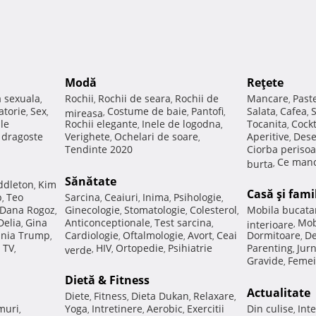
Modă
Reţete
a sexuala
Rochii
Rochii de seara
Rochii de
Mancare
Past
,
,
,
,
atorie
Sex
Costume de baie
Pantofi
Salata
Cafea
,
,
mireasa
,
,
,
,
,
ale
Rochii elegante
Inele de logodna
Tocanita
Cockt
,
,
,
e dragoste
Verighete
Ochelari de soare
Aperitive
Dese
,
,
,
Tendinte 2020
Ciorba perisoa
Ce manc
burta
,
Sănătate
ddleton
Kim
,
Casă şi fami
p
Teo
Sarcina
Ceaiuri
Inima
Psihologie
,
,
,
,
,
Dana Rogoz
Ginecologie
Stomatologie
Colesterol
Mobila bucata
,
,
,
,
Delia
Gina
Anticonceptionale
Test sarcina
Mob
,
,
,
interioare
,
nia Trump
Cardiologie
Oftalmologie
Avort
Ceai
Dormitoare
De
,
,
,
,
,
 TV
HIV
Ortopedie
Psihiatrie
Parenting
Jur
,
verde
,
,
,
,
Gravide
Femei
,
Dietă & Fitness
Actualitate
Diete
Fitness
Dieta Dukan
Relaxare
,
,
,
,
muri
Yoga
Intretinere
Aerobic
Exercitii
Din culise
Inte
,
,
,
,
,