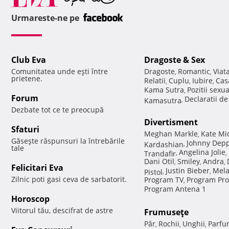
Urmareste-ne pe
Club Eva
Dragoste & Sex
Comunitatea unde eşti între
Dragoste
Romantic
Viat
,
,
prietene.
Relatii
Cuplu
Iubire
Cas
,
,
,
Kama Sutra
Pozitii sexu
,
Forum
Declaratii d
Kamasutra
,
Dezbate tot ce te preocupă
Divertisment
Sfaturi
Meghan Markle
Kate Mi
,
Găseşte răspunsuri la întrebările
Johnny Dep
Kardashian
,
tale
Angelina Jolie
Trandafir
,
,
Dani Otil
Smiley
Andra
,
,
,
Felicitari Eva
Justin Bieber
Mela
Pistol
,
,
Zilnic poti gasi ceva de sarbatorit.
Program TV
Program Pro
,
Program Antena 1
Horoscop
Viitorul tău, descifrat de astre
Frumuseţe
Păr
Rochii
Unghii
Parfu
,
,
,