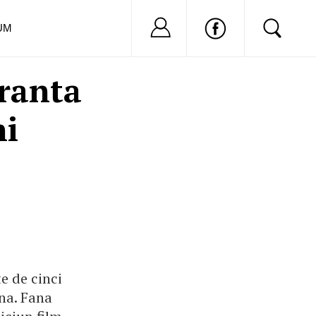
Nu ai cont?
Inregistreaza-
UM
ranta
ni
e de cinci
na. Fana