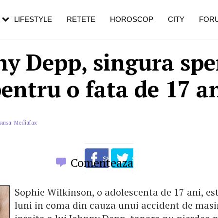
rezești mai des
Cât durează, cum te pregătești și cât
i în vârstă
de dureroasă este investigația
LIFESTYLE
RETETE
HOROSCOP
CITY
FOR
ny Depp, singura spe
entru o fata de 17 a
sursa: Mediafax
Comenteaza
Sophie Wilkinson, o adolescenta de 17 ani, est
luni in coma din cauza unui accident de masi