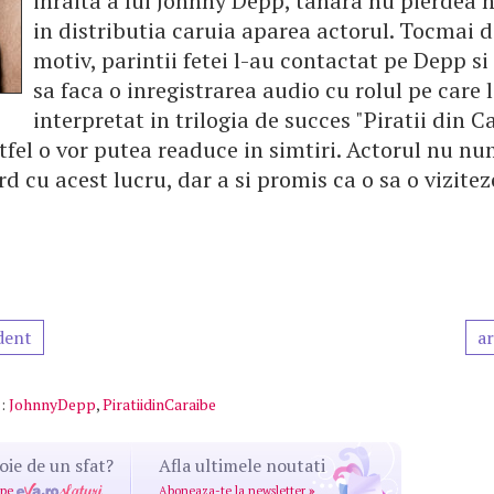
inraita a lui Johnny Depp, tanara nu pierdea n
in distributia caruia aparea actorul. Tocmai d
motiv, parintii fetei l-au contactat pe Depp si
sa faca o inregistrarea audio cu rolul pe care 
interpretat in trilogia de succes "Piratii din Ca
tfel o vor putea readuce in simtiri. Actorul nu nu
rd cu acest lucru, dar a si promis ca o sa o vizite
dent
ar
:
JohnnyDepp
,
PiratiidinCaraibe
oie de un sfat?
Afla ultimele noutati
 pe
Aboneaza-te la newsletter
»