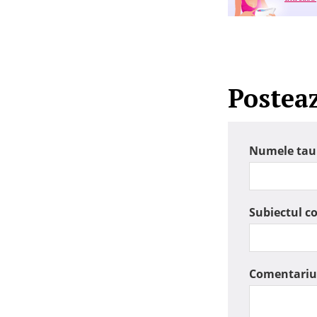
Postea
Numele tau
Subiectul c
Comentariu