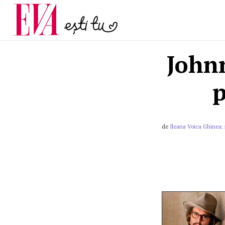
și 60 de ani. De ce te t
Carieră
pe măsură ce înaintez
Actualitate
John
p
de
Ileana Voicu Ghinea; 