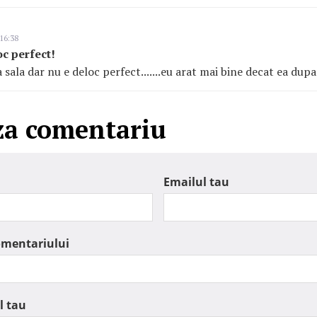
16:38
c perfect!
 sala dar nu e deloc perfect.......eu arat mai bine decat ea dupa
za comentariu
Emailul tau
omentariului
l tau