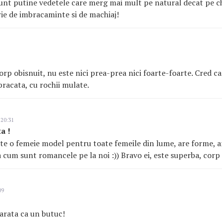
unt putine vedetele care merg mai mult pe natural decat pe che
ie de imbracaminte si de machiaj!
orp obisnuit, nu este nici prea-prea nici foarte-foarte. Cred ca
racata, cu rochii mulate.
 20:31
a !
te o femeie model pentru toate femeile din lume, are forme, ar
 cum sunt romancele pe la noi :)) Bravo ei, este superba, corp 
09
 arata ca un butuc!