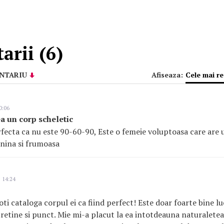
rii (6)
NTARIU
Afiseaza:
Cele mai r
0:06
a un corp scheletic
rfecta ca nu este 90-60-90, Este o femeie voluptoasa care are 
inina si frumoasa
 14:24
ti cataloga corpul ei ca fiind perfect! Este doar foarte bine lu
tretine si punct. Mie mi-a placut la ea intotdeauna naturaletea 