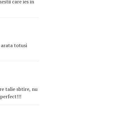
stii care ies in
 arata totusi
e talie sbtire, nu
perfect!!!