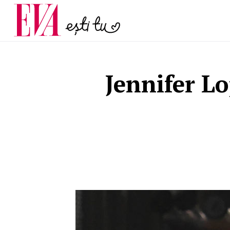
și 60 de ani. De ce te t
Carieră
pe măsură ce înaintez
Actualitate
Jennifer Lo