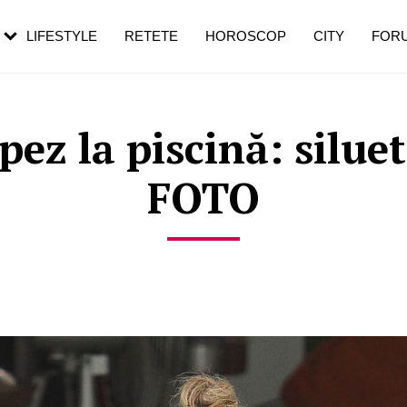
rezești mai des
Cât durează, cum te pregătești și cât
i în vârstă
de dureroasă este investigația
LIFESTYLE
RETETE
HOROSCOP
CITY
FOR
pez la piscină: siluet
FOTO