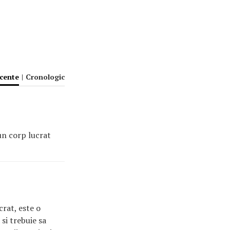
ecente
|
Cronologic
un corp lucrat
crat, este o
si trebuie sa