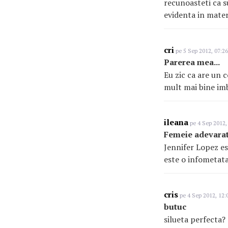
recunoasteti ca s
evidenta in mater
cri
pe 5 Sep 2012, 07:26
Parerea mea...
Eu zic ca are un c
mult mai bine imb
ileana
pe 4 Sep 2012,
Femeie adevarat
Jennifer Lopez es
este o infometata
cris
pe 4 Sep 2012, 12:
butuc
silueta perfecta?