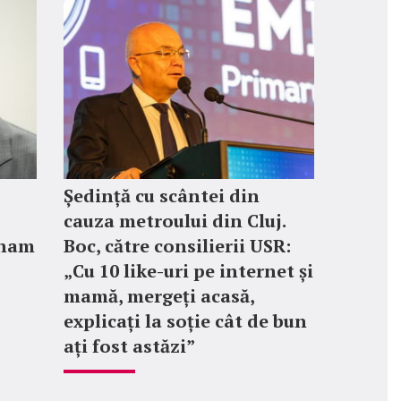
Ședință cu scântei din
cauza metroului din Cluj.
gham
Boc, către consilierii USR:
„Cu 10 like-uri pe internet și
mamă, mergeți acasă,
explicați la soție cât de bun
ați fost astăzi”