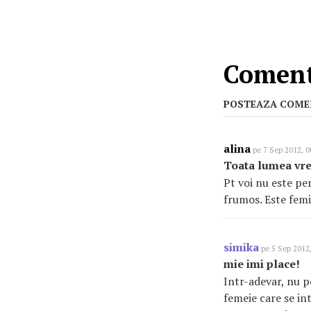
Comenta
POSTEAZA COME
alina
pe 7 Sep 2012, 0
Toata lumea vre
Pt voi nu este pe
frumos. Este fem
simika
pe 5 Sep 2012,
mie imi place!
Intr-adevar, nu po
femeie care se in