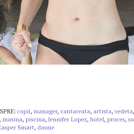
SPRE:
copii
,
manager
,
cantareata
,
artista
,
vedeta
,
masina
,
piscina
,
Jennifer Lopez
,
hotel
,
proces
,
so
Casper Smart
,
daune