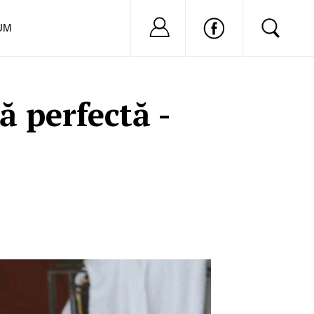
Nu ai cont?
Inregistreaza-
UM
ă perfectă -