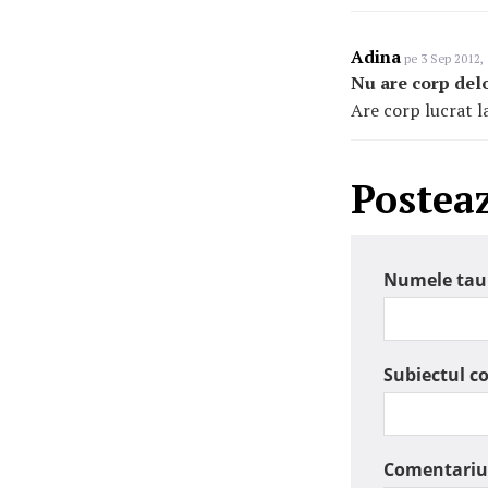
Adina
pe 3 Sep 2012, 
Nu are corp delo
Are corp lucrat la
Postea
Numele tau
Subiectul c
Comentariu