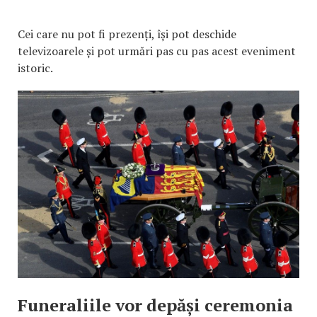
Cei care nu pot fi prezenți, își pot deschide
televizoarele și pot urmări pas cu pas acest eveniment
istoric.
Funeraliile vor depăși ceremonia