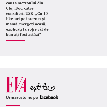
cauza metroului din
Cluj. Boc, către
consilierii USR: „Cu 10
like-uri pe internet și
mamă, mergeți acasă,
explicați la soție cât de
bun ați fost astăzi”
Urmareste-ne pe