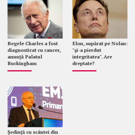
Regele Charles a fost
Elon, supărat pe Nolan:
diagnosticat cu cancer,
"şi-a pierdut
anunță Palatul
integritatea". Are
Buckingham
dreptate?
Ședință cu scântei din