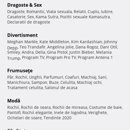
Dragoste & Sex
Dragoste
Romantic
Viata sexuala
Relatii
Cuplu
Iubire
,
,
,
,
,
,
Casatorie
Sex
Kama Sutra
Pozitii sexuale Kamasutra
,
,
,
,
Declaratii de dragoste
Divertisment
Meghan Markle
Kate Middleton
Kim Kardashian
Johnny
,
,
,
Teo Trandafir
Angelina Jolie
Dana Rogoz
Dani Otil
Depp
,
,
,
,
,
Smiley
Andra
Delia
Gina Pistol
Justin Bieber
Melania
,
,
,
,
,
Program TV
Program Pro TV
Program Antena 1
Trump
,
,
,
Frumuseţe
Păr
Rochii
Unghii
Parfumuri
Coafuri
Machiaj
Sani
,
,
,
,
,
,
,
Manichiura
Sampon
Buze
Celulita
Machiaj ochi
,
,
,
,
,
Tratament celulita
Salonul de acasa
,
Modă
Rochii
Rochii de seara
Rochii de mireasa
Costume de baie
,
,
,
,
Pantofi
Rochii elegante
Inele de logodna
Verighete
,
,
,
,
Ochelari de soare
Tendinte 2020
,