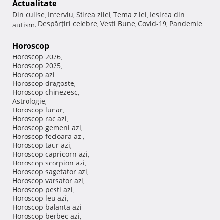
Actualitate
Din culise
Interviu
Stirea zilei
Tema zilei
Iesirea din
,
,
,
,
Despărţiri celebre
Vesti Bune
Covid-19
Pandemie
autism
,
,
,
,
Horoscop
Horoscop 2026
,
Horoscop 2025
,
Horoscop azi
,
Horoscop dragoste
,
Horoscop chinezesc
,
Astrologie
,
Horoscop lunar
,
Horoscop rac azi
,
Horoscop gemeni azi
,
Horoscop fecioara azi
,
Horoscop taur azi
,
Horoscop capricorn azi
,
Horoscop scorpion azi
,
Horoscop sagetator azi
,
Horoscop varsator azi
,
Horoscop pesti azi
,
Horoscop leu azi
,
Horoscop balanta azi
,
Horoscop berbec azi
,