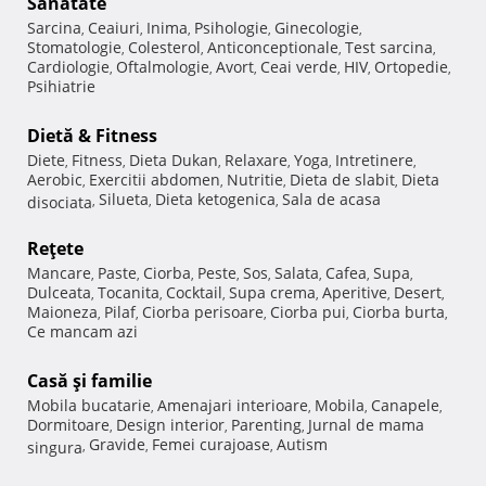
Sănătate
Sarcina
Ceaiuri
Inima
Psihologie
Ginecologie
,
,
,
,
,
Stomatologie
Colesterol
Anticonceptionale
Test sarcina
,
,
,
,
Cardiologie
Oftalmologie
Avort
Ceai verde
HIV
Ortopedie
,
,
,
,
,
,
Psihiatrie
Dietă & Fitness
Diete
Fitness
Dieta Dukan
Relaxare
Yoga
Intretinere
,
,
,
,
,
,
Aerobic
Exercitii abdomen
Nutritie
Dieta de slabit
Dieta
,
,
,
,
Silueta
Dieta ketogenica
Sala de acasa
disociata
,
,
,
Reţete
Mancare
Paste
Ciorba
Peste
Sos
Salata
Cafea
Supa
,
,
,
,
,
,
,
,
Dulceata
Tocanita
Cocktail
Supa crema
Aperitive
Desert
,
,
,
,
,
,
Maioneza
Pilaf
Ciorba perisoare
Ciorba pui
Ciorba burta
,
,
,
,
,
Ce mancam azi
Casă şi familie
Mobila bucatarie
Amenajari interioare
Mobila
Canapele
,
,
,
,
Dormitoare
Design interior
Parenting
Jurnal de mama
,
,
,
Gravide
Femei curajoase
Autism
singura
,
,
,