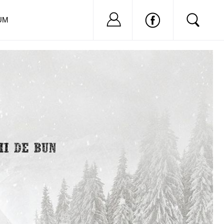
Nu ai cont?
Inregistreaza-
UM