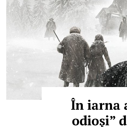
În iarna 
odioşi” d