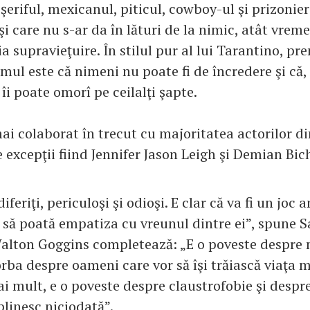
şeriful, mexicanul, piticul, cowboy-ul şi prizonier
şi care nu s-ar da în lături de la nimic, atât vreme
a supravieţuire. În stilul pur al lui Tarantino, pr
lmul este că nimeni nu poate fi de încredere şi că, 
 îi poate omorî pe ceilalţi şapte.
ai colaborat în trecut cu majoritatea actorilor di
e excepţii fiind Jennifer Jason Leigh şi Demian Bich
feriţi, periculoşi şi odioşi. E clar că va fi un joc
 să poată empatiza cu vreunul dintre ei”, spune S
Walton Goggins completează: „E o poveste despre 
rba despre oameni care vor să îşi trăiască viaţa 
i mult, e o poveste despre claustrofobie şi despre
plinesc niciodată”.