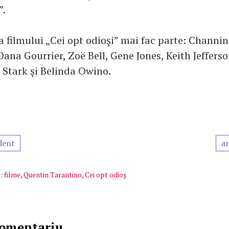
”.
ia filmului „Cei opt odioşi” mai fac parte: Channi
ana Gourrier, Zoë Bell, Gene Jones, Keith Jefferso
g Stark şi Belinda Owino.
dent
ar
:
filme
,
Quentin Tarantino
,
Cei opt odioş
comentariu