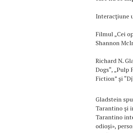
Interacţiune
Filmul „Cei o
Shannon McInt
Richard N. Gl
Dogs“, „Pulp F
Fiction” şi “
Gladstein spun
Tarantino şi i
Tarantino int
odioşi», perso