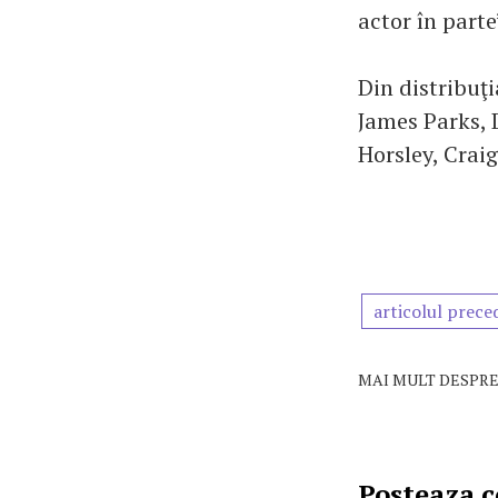
actor în parte
Din distribuţ
James Parks, D
Horsley, Crai
articolul prece
MAI MULT DESPRE
Posteaza 