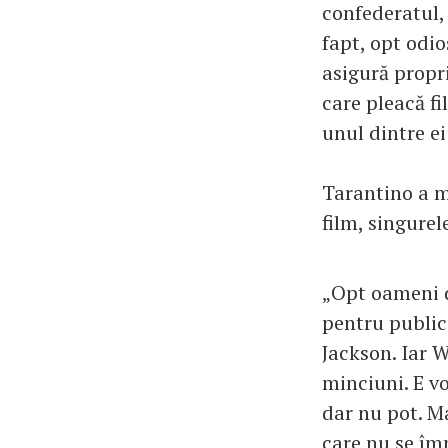
confederatul, 
fapt, opt odio
asigură propri
care pleacă fi
unul dintre ei
Tarantino a m
film, singurel
„Opt oameni di
pentru public
Jackson. Iar 
minciuni. E vo
dar nu pot. Ma
care nu se îm