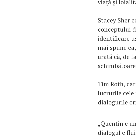
viaţă şi loiali
Stacey Sher co
conceptului d
identificare u
mai spune ea, 
arată că, de f
schimbătoare a
Tim Roth, car
lucrurile cele
dialogurile o
„Quentin e un 
dialogul e flu