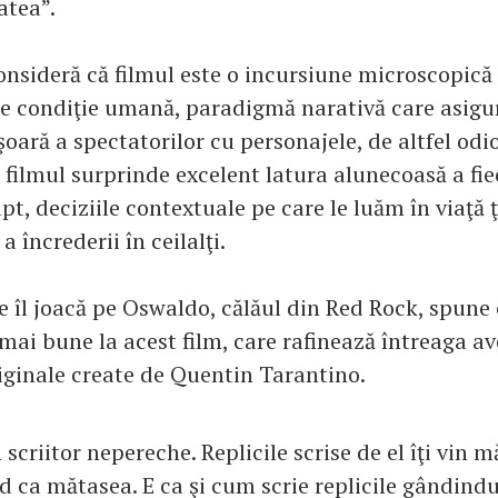
tatea”.
nsideră că filmul este o incursiune microscopică 
e condiţie umană, paradigmă narativă care asigu
şoară a spectatorilor cu personajele, de altfel odio
filmul surprinde excelent latura alunecoasă a fie
apt, deciziile contextuale pe care le luăm în viaţă 
 încrederii în ceilalţi.
e îl joacă pe Oswaldo, călăul din Red Rock, spune 
 mai bune la acest film, care rafinează întreaga a
riginale create de Quentin Tarantino.
scriitor nepereche. Replicile scrise de el îţi vin m
id ca mătasea. E ca şi cum scrie replicile gândindu