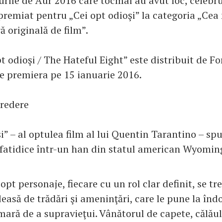
burile de Aur 2016 care tocmai au avut loc, celeb
t premiat pentru „Cei opt odioşi” la categoria „Ce
 originală de film”.
t odioşi / The Hateful Eight” este distribuit de 
e premiera pe 15 ianuarie 2016.
redere
i” – al optulea film al lui Quentin Tarantino – s
i fatidice într-un han din statul american Wyomin
, opt personaje, fiecare cu un rol clar definit, se tr
easă de trădări şi ameninţări, care le pune la înd
mară de a supravieţui. Vânătorul de capete, călăul