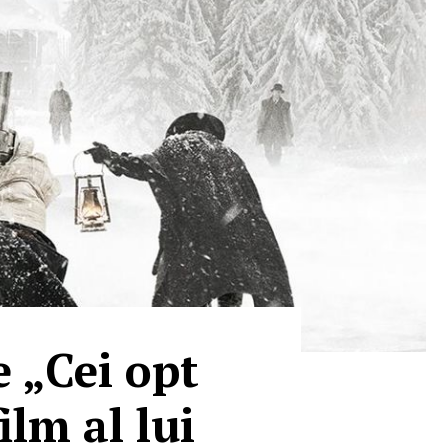
e „Cei opt
ilm al lui