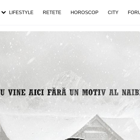
rebui să mergi
și 60 de ani. De ce te trezești mai des
pe măsură ce înaintezi în vârstă
LIFESTYLE
RETETE
HOROSCOP
CITY
FOR