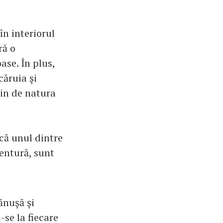
în interiorul
ră o
ase. În plus,
căruia şi
ţin de natura
că unul dintre
ventură, sunt
ănuşă şi
-se la fiecare