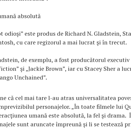
 umană absolută
pt odioşi” este produs de Richard N. Gladstein, St
osh, cu care regizorul a mai lucrat şi în trecut.
adstein, de exemplu, a fost producătorul executiv 
iction” şi „Jackie Brown”, iar cu Stacey Sher a luc
Django Unchained”.
e că cel mai tare l-au atras universalitatea poveş
mprevizibilul personajelor. „În toate filmele lui 
eracţiunea umană este absolută, la fel şi drama. Î
najele sunt aruncate împreună şi li se testează pr