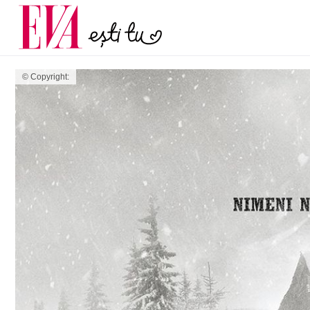
menopauză și când ar t
Carieră
la medic
Actualitate
© Copyright: