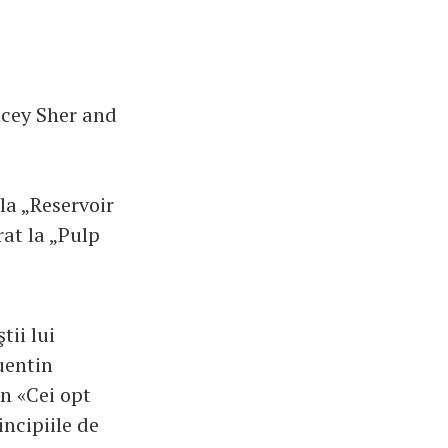
acey Sher and
la „Reservoir
rat la „Pulp
tii lui
Quentin
n «Cei opt
incipiile de