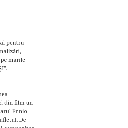
al pentru
alizări,
 pe marile
I”.
nea
d din film un
darul Ennio
ufletul. De