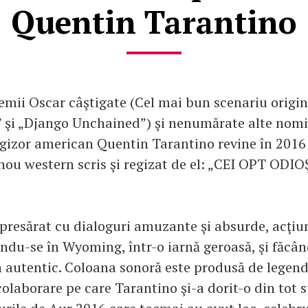
Quentin Tarantino
mii Oscar câştigate (Cel mai bun scenariu origin
” şi „Django Unchained”) şi nenumărate alte nomin
egizor american Quentin Tarantino revine în 2016
nou western scris şi regizat de el: „CEI OPT ODIOŞ
 presărat cu dialoguri amuzante şi absurde, acţiu
ndu-se în Wyoming, într-o iarnă geroasă, şi făcân
 autentic. Coloana sonoră este produsă de legen
olaborare pe care Tarantino şi-a dorit-o din tot s