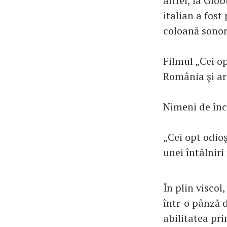
altfel, la Glo
italian a fos
coloană sonoră
Filmul „Cei op
România şi ar
Nimeni de înc
„Cei opt odioş
unei întâlnir
În plin viscol
într-o pânză d
abilitatea pri