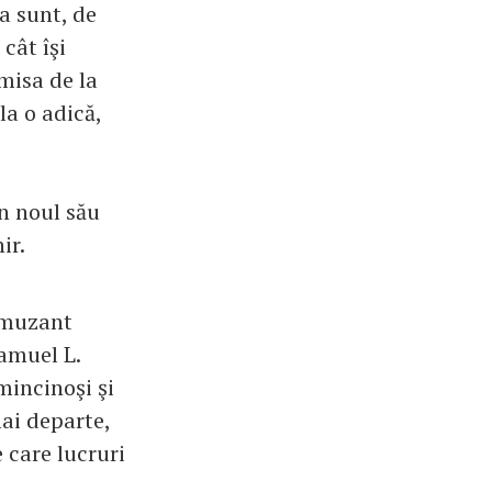
a sunt, de
 cât îşi
emisa de la
la o adică,
n noul său
ir.
 amuzant
amuel L.
mincinoşi şi
mai departe,
 care lucruri