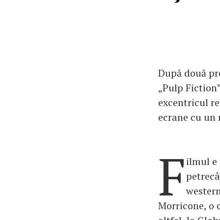
După două pre
„Pulp Fiction
excentricul r
ecrane cu un 
F
ilmul e
petrecâ
western
Morricone, o c