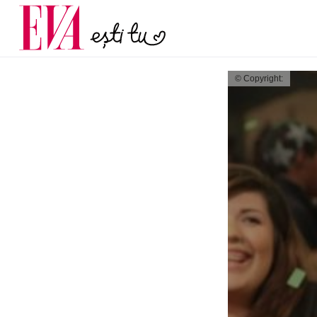
și 60 de ani. De ce te t
Carieră
pe măsură ce înaintez
Actualitate
© Copyright: