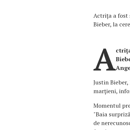
Actrița a fost
Bieber, la ce
A
ctriț
Bieb
Ange
Justin Bieber,
marţieni, info
Momentul preg
"Baia surpriză
de nerecunosc