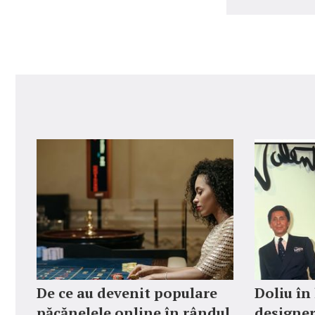
De ce au devenit populare
Doliu în
păcănelele online în rândul
designer