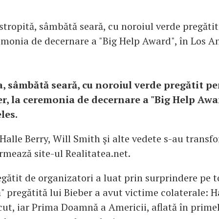
 stropită, sâmbătă seară, cu noroiul verde pregăti
remonia de decernare a "Big Help Award", în Los A
a, sâmbătă seară, cu noroiul verde pregătit pe
er, la ceremonia de decernare a "Big Help Awar
les.
 Halle Berry, Will Smith şi alte vedete s-au transfo
rmează site-ul Realitatea.net.
ătit de organizatori a luat prin surprindere pe 
" pregătită lui Bieber a avut victime colaterale: H
ut, iar Prima Doamnă a Americii, aflată în primel