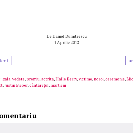
De
Daniel Dumitrescu
1 Aprilie 2012
dent
ar
:
gala
,
vedete
,
premiu
,
actrita
,
Halle Berry
,
victime
,
noroi
,
ceremonie
,
Mic
ft
,
Justin Bieber
,
cântăreţul
,
martieni
comentariu