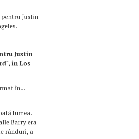
t pentru Justin
ngeles.
ntru Justin
d", în Los
rmat în...
toată lumea.
alle Barry era
e rânduri, a