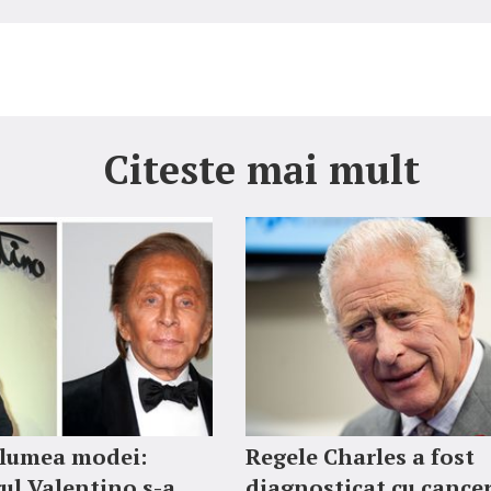
Citeste mai mult
 lumea modei:
Regele Charles a fost
ul Valentino s-a
diagnosticat cu cancer