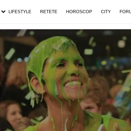
rezești mai des
Cât durează, cum te pregătești și cât
i în vârstă
de dureroasă este investigația
LIFESTYLE
RETETE
HOROSCOP
CITY
FOR