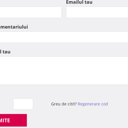
Emailul tau
omentariului
l tau
Greu de citit?
Regenerare cod
MITE