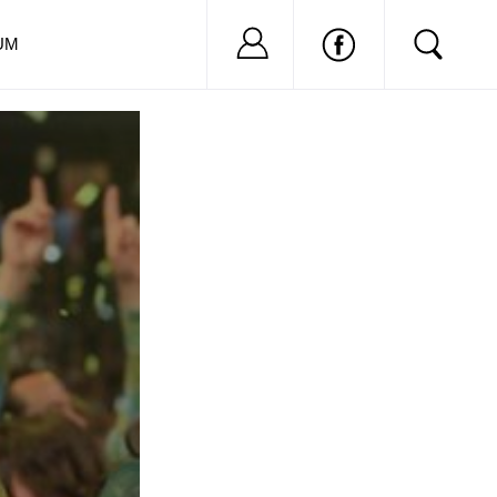
Nu ai cont?
Inregistreaza-
UM