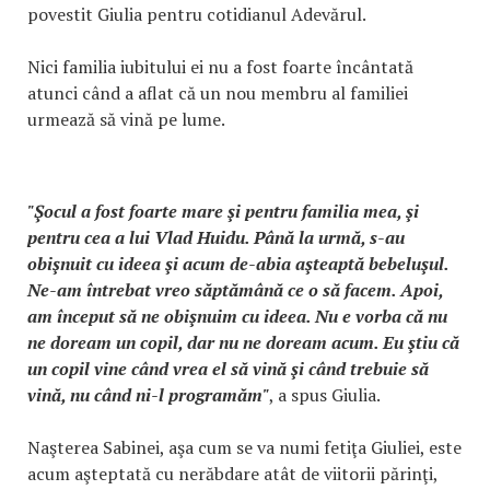
povestit Giulia pentru cotidianul Adevărul.
Nici familia iubitului ei nu a fost foarte încântată
atunci când a aflat că un nou membru al familiei
urmează să vină pe lume.
"Şocul a fost foarte mare şi pentru familia mea, şi
pentru cea a lui Vlad Huidu. Până la urmă, s-au
obişnuit cu ideea şi acum de-abia aşteaptă bebeluşul.
Ne-am întrebat vreo săptămână ce o să facem. Apoi,
am început să ne obişnuim cu ideea. Nu e vorba că nu
ne doream un copil, dar nu ne doream acum. Eu ştiu că
un copil vine când vrea el să vină şi când trebuie să
vină, nu când ni-l programăm"
, a spus Giulia.
Naşterea Sabinei, aşa cum se va numi fetiţa Giuliei, este
acum aşteptată cu nerăbdare atât de viitorii părinţi,