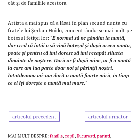
cât şi de familiile acestora.
Artista a mai spus că a lăsat în plan secund nunta cu
fratele lui Șerban Huidu, concentrându-se mai mult pe
botezul fetiţei lor:
"E normal să ne gândim la nuntă,
dar cred că întâi o să vină botezul şi după aceea nunta,
poate şi pentru că îmi doresc să îmi recapăt silueta
dinainte de naştere. Dacă ar fi după mine, ar fi o nuntă
la care am lua parte doar noi şi părinţii noştri.
Întotdeauna mi-am dorit o nuntă foarte mică, în timp
ce el îşi doreşte o nuntă mai mare."
articolul precedent
articolul urmator
MAI MULT DESPRE:
familie
,
copil
,
Bucuresti
,
parinti
,