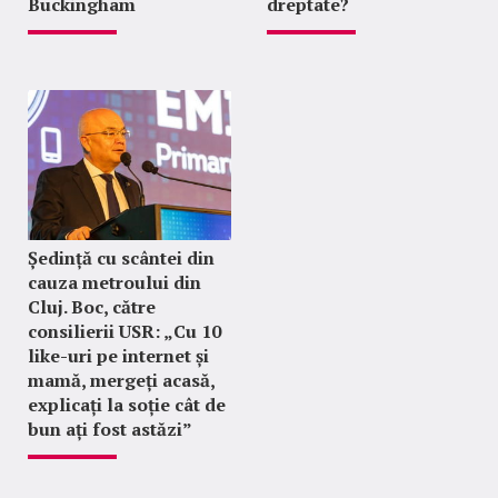
Buckingham
dreptate?
Ședință cu scântei din
cauza metroului din
Cluj. Boc, către
consilierii USR: „Cu 10
like-uri pe internet și
mamă, mergeți acasă,
explicați la soție cât de
bun ați fost astăzi”