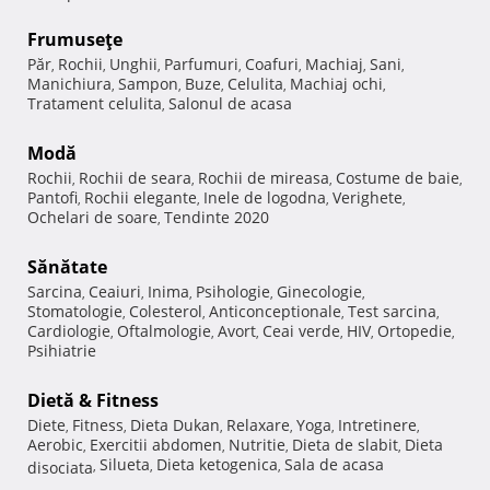
Frumuseţe
Păr
Rochii
Unghii
Parfumuri
Coafuri
Machiaj
Sani
,
,
,
,
,
,
,
Manichiura
Sampon
Buze
Celulita
Machiaj ochi
,
,
,
,
,
Tratament celulita
Salonul de acasa
,
Modă
Rochii
Rochii de seara
Rochii de mireasa
Costume de baie
,
,
,
,
Pantofi
Rochii elegante
Inele de logodna
Verighete
,
,
,
,
Ochelari de soare
Tendinte 2020
,
Sănătate
Sarcina
Ceaiuri
Inima
Psihologie
Ginecologie
,
,
,
,
,
Stomatologie
Colesterol
Anticonceptionale
Test sarcina
,
,
,
,
Cardiologie
Oftalmologie
Avort
Ceai verde
HIV
Ortopedie
,
,
,
,
,
,
Psihiatrie
Dietă & Fitness
Diete
Fitness
Dieta Dukan
Relaxare
Yoga
Intretinere
,
,
,
,
,
,
Aerobic
Exercitii abdomen
Nutritie
Dieta de slabit
Dieta
,
,
,
,
Silueta
Dieta ketogenica
Sala de acasa
disociata
,
,
,