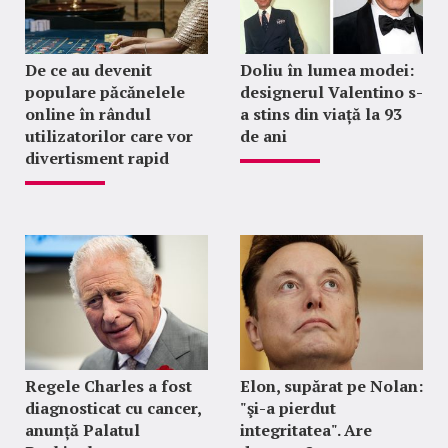
De ce au devenit
Doliu în lumea modei:
populare păcănelele
designerul Valentino s-
online în rândul
a stins din viață la 93
utilizatorilor care vor
de ani
divertisment rapid
Regele Charles a fost
Elon, supărat pe Nolan:
diagnosticat cu cancer,
"şi-a pierdut
anunță Palatul
integritatea". Are