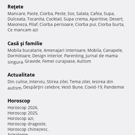
Reţete
Mancare
Paste
Ciorba
Peste
Sos
Salata
Cafea
Supa
,
,
,
,
,
,
,
,
Dulceata
Tocanita
Cocktail
Supa crema
Aperitive
Desert
,
,
,
,
,
,
Maioneza
Pilaf
Ciorba perisoare
Ciorba pui
Ciorba burta
,
,
,
,
,
Ce mancam azi
Casă şi familie
Mobila bucatarie
Amenajari interioare
Mobila
Canapele
,
,
,
,
Dormitoare
Design interior
Parenting
Jurnal de mama
,
,
,
Gravide
Femei curajoase
Autism
singura
,
,
,
Actualitate
Din culise
Interviu
Stirea zilei
Tema zilei
Iesirea din
,
,
,
,
Despărţiri celebre
Vesti Bune
Covid-19
Pandemie
autism
,
,
,
,
Horoscop
Horoscop 2026
,
Horoscop 2025
,
Horoscop azi
,
Horoscop dragoste
,
Horoscop chinezesc
,
Astrologie
,