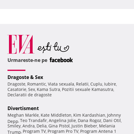
Urmareste-ne pe
Dragoste & Sex
Dragoste
Romantic
Viata sexuala
Relatii
Cuplu
Iubire
,
,
,
,
,
,
Casatorie
Sex
Kama Sutra
Pozitii sexuale Kamasutra
,
,
,
,
Declaratii de dragoste
Divertisment
Meghan Markle
Kate Middleton
Kim Kardashian
Johnny
,
,
,
Teo Trandafir
Angelina Jolie
Dana Rogoz
Dani Otil
Depp
,
,
,
,
,
Smiley
Andra
Delia
Gina Pistol
Justin Bieber
Melania
,
,
,
,
,
Program TV
Program Pro TV
Program Antena 1
Trump
,
,
,