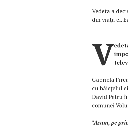
Vedeta a deci
din viaţa ei. 
V
edeta
impo
telev
Gabriela Firea
cu băieţelul e
David Petru în
comunei Volunt
"Acum, pe prim