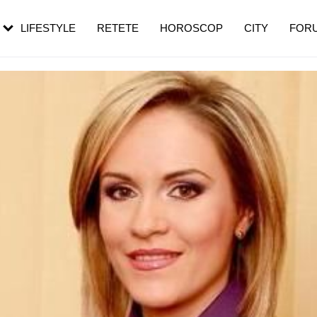
rezești mai des
Cât durează, cum te pregătești și cât
i în vârstă
de dureroasă este investigația
LIFESTYLE
RETETE
HOROSCOP
CITY
FOR