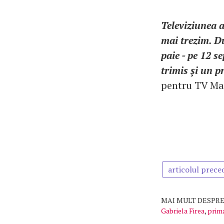
Televiziunea a
mai trezim. Du
paie - pe 12 
trimis şi un p
pentru TV Ma
articolul prece
MAI MULT DESPRE
Gabriela Firea
,
prim