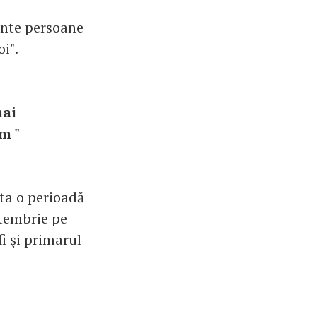
ante persoane
i".
mai
m "
sta o perioadă
eptembrie pe
fi şi primarul