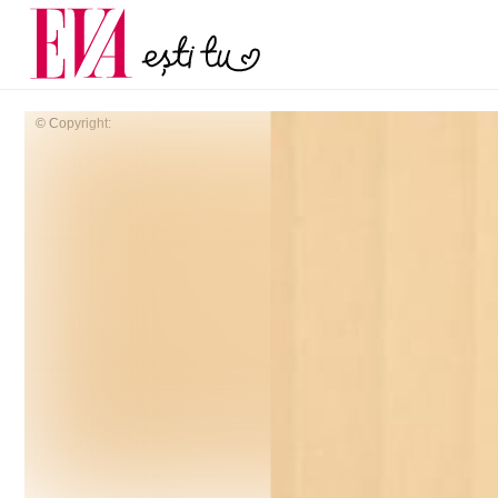
și 60 de ani. De ce te t
Carieră
pe măsură ce înaintez
Actualitate
© Copyright: