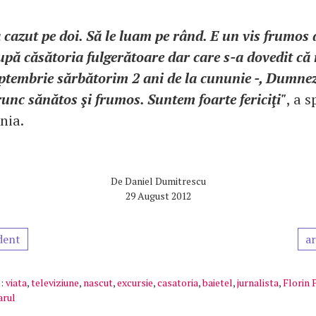
 cazut pe doi. Să le luam pe rând. E un vis frumos 
pă căsătoria fulgerătoare dar care s-a dovedit că 
septembrie sărbătorim 2 ani de la cununie -, Dumne
runc sănătos şi frumos. Suntem foarte fericiţi"
, a 
nia.
De
Daniel Dumitrescu
29 August 2012
dent
ar
:
viata
,
televiziune
,
nascut
,
excursie
,
casatoria
,
baietel
,
jurnalista
,
Florin 
arul