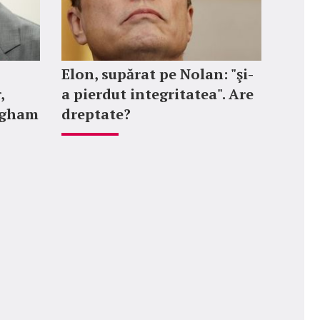
Elon, supărat pe Nolan: "şi-
,
a pierdut integritatea". Are
ngham
dreptate?