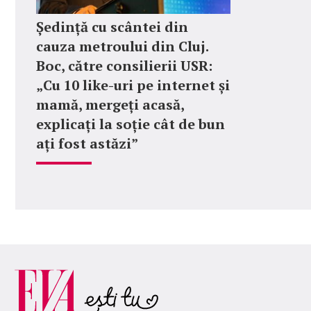
Ședință cu scântei din
cauza metroului din Cluj.
Boc, către consilierii USR:
„Cu 10 like-uri pe internet și
mamă, mergeți acasă,
explicați la soție cât de bun
ați fost astăzi”