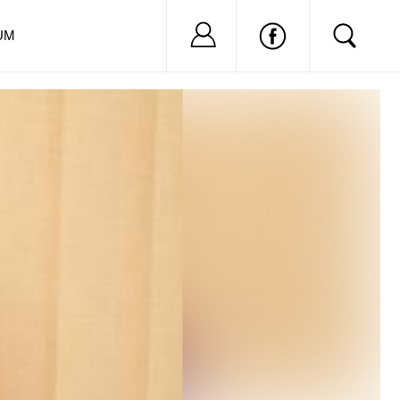
Nu ai cont?
Inregistreaza-
UM