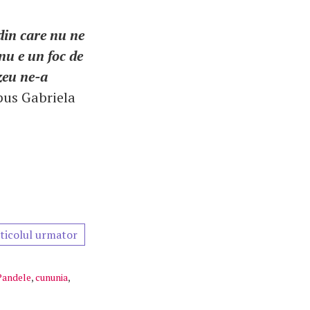
din care nu ne
nu e un foc de
zeu ne-a
spus Gabriela
ticolul urmator
Pandele
,
cununia
,