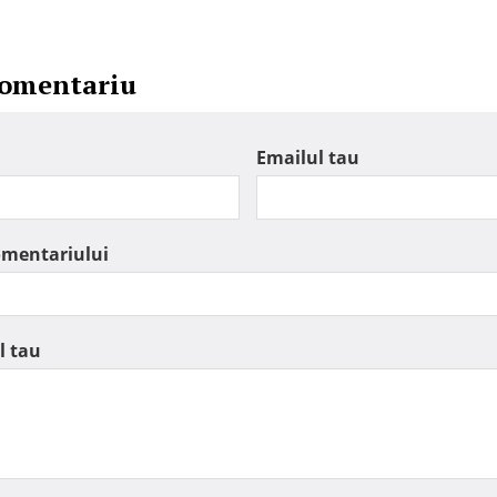
comentariu
Emailul tau
omentariului
l tau