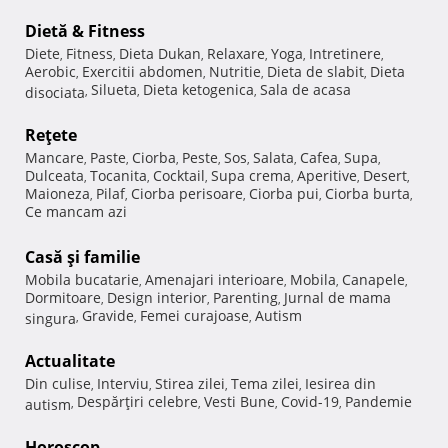
Dietă & Fitness
Diete
Fitness
Dieta Dukan
Relaxare
Yoga
Intretinere
,
,
,
,
,
,
Aerobic
Exercitii abdomen
Nutritie
Dieta de slabit
Dieta
,
,
,
,
Silueta
Dieta ketogenica
Sala de acasa
disociata
,
,
,
Reţete
Mancare
Paste
Ciorba
Peste
Sos
Salata
Cafea
Supa
,
,
,
,
,
,
,
,
Dulceata
Tocanita
Cocktail
Supa crema
Aperitive
Desert
,
,
,
,
,
,
Maioneza
Pilaf
Ciorba perisoare
Ciorba pui
Ciorba burta
,
,
,
,
,
Ce mancam azi
Casă şi familie
Mobila bucatarie
Amenajari interioare
Mobila
Canapele
,
,
,
,
Dormitoare
Design interior
Parenting
Jurnal de mama
,
,
,
Gravide
Femei curajoase
Autism
singura
,
,
,
Actualitate
Din culise
Interviu
Stirea zilei
Tema zilei
Iesirea din
,
,
,
,
Despărţiri celebre
Vesti Bune
Covid-19
Pandemie
autism
,
,
,
,
Horoscop