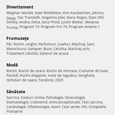
Divertisment
Meghan Markle
Kate Middleton
Kim Kardashian
Johnny
,
,
,
Teo Trandafir
Angelina Jolie
Dana Rogoz
Dani Otil
Depp
,
,
,
,
,
Smiley
Andra
Delia
Gina Pistol
Justin Bieber
Melania
,
,
,
,
,
Program TV
Program Pro TV
Program Antena 1
Trump
,
,
,
Frumuseţe
Păr
Rochii
Unghii
Parfumuri
Coafuri
Machiaj
Sani
,
,
,
,
,
,
,
Manichiura
Sampon
Buze
Celulita
Machiaj ochi
,
,
,
,
,
Tratament celulita
Salonul de acasa
,
Modă
Rochii
Rochii de seara
Rochii de mireasa
Costume de baie
,
,
,
,
Pantofi
Rochii elegante
Inele de logodna
Verighete
,
,
,
,
Ochelari de soare
Tendinte 2020
,
Sănătate
Sarcina
Ceaiuri
Inima
Psihologie
Ginecologie
,
,
,
,
,
Stomatologie
Colesterol
Anticonceptionale
Test sarcina
,
,
,
,
Cardiologie
Oftalmologie
Avort
Ceai verde
HIV
Ortopedie
,
,
,
,
,
,
Psihiatrie