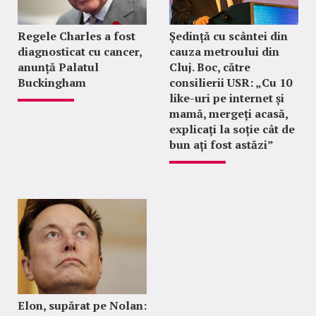
Regele Charles a fost
Ședință cu scântei din
diagnosticat cu cancer,
cauza metroului din
anunță Palatul
Cluj. Boc, către
Buckingham
consilierii USR: „Cu 10
like-uri pe internet și
mamă, mergeți acasă,
explicați la soție cât de
bun ați fost astăzi”
Elon, supărat pe Nolan: