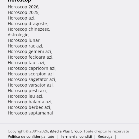
Horoscop 2026
,
Horoscop 2025
,
Horoscop azi
,
Horoscop dragoste
,
Horoscop chinezesc
,
Astrologie
,
Horoscop lunar
,
Horoscop rac azi
,
Horoscop gemeni azi
,
Horoscop fecioara azi
,
Horoscop taur azi
,
Horoscop capricorn azi
,
Horoscop scorpion azi
,
Horoscop sagetator azi
,
Horoscop varsator azi
,
Horoscop pesti azi
,
Horoscop leu azi
,
Horoscop balanta azi
,
Horoscop berbec azi
,
Horoscop saptamanal
Copyright © 2001-2026,
iMedia Plus Group
. Toate drepturile rezervate
Politica de confidențialitate
|
Termeni si conditii
|
Redacţia
|