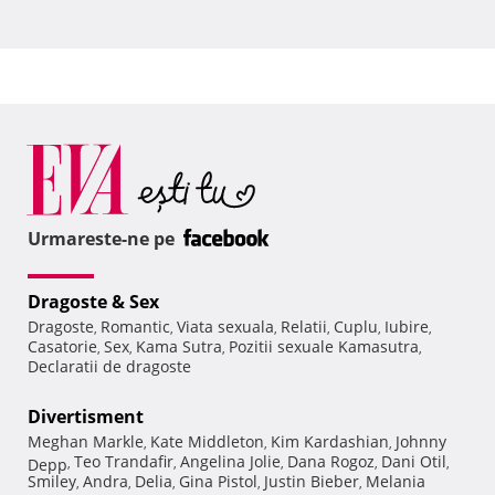
Urmareste-ne pe
Dragoste & Sex
Dragoste
Romantic
Viata sexuala
Relatii
Cuplu
Iubire
,
,
,
,
,
,
Casatorie
Sex
Kama Sutra
Pozitii sexuale Kamasutra
,
,
,
,
Declaratii de dragoste
Divertisment
Meghan Markle
Kate Middleton
Kim Kardashian
Johnny
,
,
,
Teo Trandafir
Angelina Jolie
Dana Rogoz
Dani Otil
Depp
,
,
,
,
,
Smiley
Andra
Delia
Gina Pistol
Justin Bieber
Melania
,
,
,
,
,