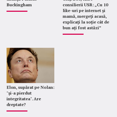
Buckingham
consilierii USR: „Cu 10
like-uri pe internet și
mamă, mergeți acasă,
explicați la soție cât de
bun ați fost astăzi”
Elon, supărat pe Nolan:
"şi-a pierdut
integritatea". Are
dreptate?