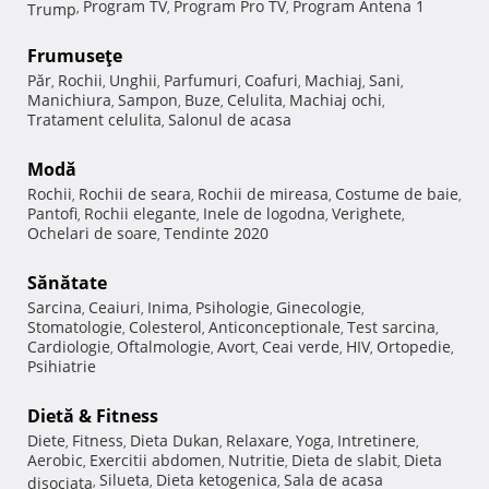
Program TV
Program Pro TV
Program Antena 1
Trump
,
,
,
Frumuseţe
Păr
Rochii
Unghii
Parfumuri
Coafuri
Machiaj
Sani
,
,
,
,
,
,
,
Manichiura
Sampon
Buze
Celulita
Machiaj ochi
,
,
,
,
,
Tratament celulita
Salonul de acasa
,
Modă
Rochii
Rochii de seara
Rochii de mireasa
Costume de baie
,
,
,
,
Pantofi
Rochii elegante
Inele de logodna
Verighete
,
,
,
,
Ochelari de soare
Tendinte 2020
,
Sănătate
Sarcina
Ceaiuri
Inima
Psihologie
Ginecologie
,
,
,
,
,
Stomatologie
Colesterol
Anticonceptionale
Test sarcina
,
,
,
,
Cardiologie
Oftalmologie
Avort
Ceai verde
HIV
Ortopedie
,
,
,
,
,
,
Psihiatrie
Dietă & Fitness
Diete
Fitness
Dieta Dukan
Relaxare
Yoga
Intretinere
,
,
,
,
,
,
Aerobic
Exercitii abdomen
Nutritie
Dieta de slabit
Dieta
,
,
,
,
Silueta
Dieta ketogenica
Sala de acasa
disociata
,
,
,