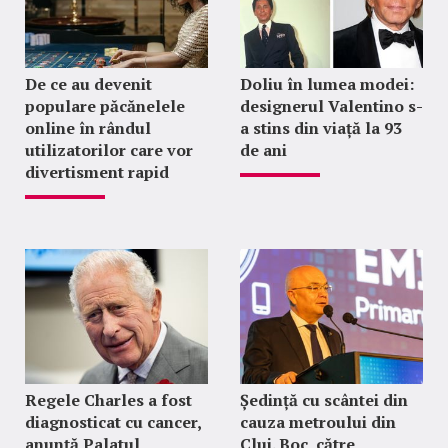
De ce au devenit
Doliu în lumea modei:
populare păcănelele
designerul Valentino s-
online în rândul
a stins din viață la 93
utilizatorilor care vor
de ani
divertisment rapid
Regele Charles a fost
Ședință cu scântei din
diagnosticat cu cancer,
cauza metroului din
anunță Palatul
Cluj. Boc, către