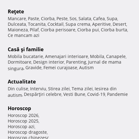
Reţete
Mancare
Paste
Ciorba
Peste
Sos
Salata
Cafea
Supa
,
,
,
,
,
,
,
,
Dulceata
Tocanita
Cocktail
Supa crema
Aperitive
Desert
,
,
,
,
,
,
Maioneza
Pilaf
Ciorba perisoare
Ciorba pui
Ciorba burta
,
,
,
,
,
Ce mancam azi
Casă şi familie
Mobila bucatarie
Amenajari interioare
Mobila
Canapele
,
,
,
,
Dormitoare
Design interior
Parenting
Jurnal de mama
,
,
,
Gravide
Femei curajoase
Autism
singura
,
,
,
Actualitate
Din culise
Interviu
Stirea zilei
Tema zilei
Iesirea din
,
,
,
,
Despărţiri celebre
Vesti Bune
Covid-19
Pandemie
autism
,
,
,
,
Horoscop
Horoscop 2026
,
Horoscop 2025
,
Horoscop azi
,
Horoscop dragoste
,
Horoscop chinezesc
,