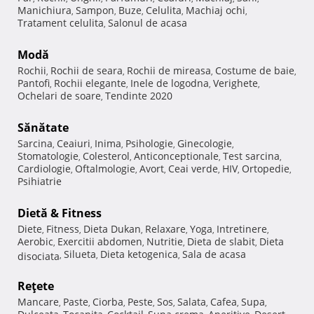
Manichiura
Sampon
Buze
Celulita
Machiaj ochi
,
,
,
,
,
Tratament celulita
Salonul de acasa
,
Modă
Rochii
Rochii de seara
Rochii de mireasa
Costume de baie
,
,
,
,
Pantofi
Rochii elegante
Inele de logodna
Verighete
,
,
,
,
Ochelari de soare
Tendinte 2020
,
Sănătate
Sarcina
Ceaiuri
Inima
Psihologie
Ginecologie
,
,
,
,
,
Stomatologie
Colesterol
Anticonceptionale
Test sarcina
,
,
,
,
Cardiologie
Oftalmologie
Avort
Ceai verde
HIV
Ortopedie
,
,
,
,
,
,
Psihiatrie
Dietă & Fitness
Diete
Fitness
Dieta Dukan
Relaxare
Yoga
Intretinere
,
,
,
,
,
,
Aerobic
Exercitii abdomen
Nutritie
Dieta de slabit
Dieta
,
,
,
,
Silueta
Dieta ketogenica
Sala de acasa
disociata
,
,
,
Reţete
Mancare
Paste
Ciorba
Peste
Sos
Salata
Cafea
Supa
,
,
,
,
,
,
,
,