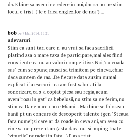
da. E bine sa avem incredere in noi,dar sa nu ne stim
locul e trist. ('le e frica englezilor de noi ')....
bob
pe 7 Mai 2014, 13:21
adevaruri
Stim ca sunt tari care n-au vrut sa faca sacrificii
platind asa o mare taxa de participare,mai ales fiind
constiente ca nu au valori competitive. Noi,"cu coada
sus" cum se spune,musai sa trimitem pe cineva,chiar
daca suntem de ras...De fiecare data auzim numai
explicatii la esecuri : ca am fost sabotati la
sonorizare,ca s-a copiat piesa sau regia,acum
avem"rosu in gat" ca bebelusii,nu stim sa ne ferim,nu
stim ca Danemarca nu e Miami... Mai bine se foloseau
banii pt un concurs de descoperit talente (gen "Steaua
fara nume")si care ar da roade in ceva ani,am avea cu
cine sa ne prezentam (asta daca nu-si imping toate
"vipurile" puradeii in fata...) E asa trist...