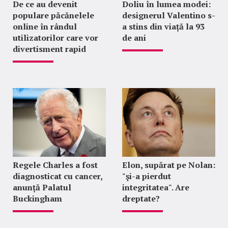
De ce au devenit
Doliu în lumea modei:
populare păcănelele
designerul Valentino s-
online în rândul
a stins din viață la 93
utilizatorilor care vor
de ani
divertisment rapid
Regele Charles a fost
Elon, supărat pe Nolan:
diagnosticat cu cancer,
"şi-a pierdut
anunță Palatul
integritatea". Are
Buckingham
dreptate?