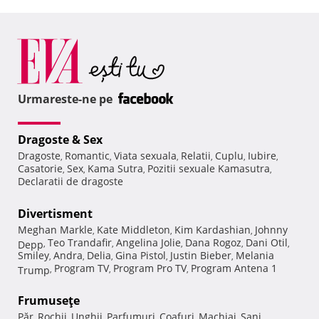
Urmareste-ne pe
Dragoste & Sex
Dragoste
Romantic
Viata sexuala
Relatii
Cuplu
Iubire
,
,
,
,
,
,
Casatorie
Sex
Kama Sutra
Pozitii sexuale Kamasutra
,
,
,
,
Declaratii de dragoste
Divertisment
Meghan Markle
Kate Middleton
Kim Kardashian
Johnny
,
,
,
Teo Trandafir
Angelina Jolie
Dana Rogoz
Dani Otil
Depp
,
,
,
,
,
Smiley
Andra
Delia
Gina Pistol
Justin Bieber
Melania
,
,
,
,
,
Program TV
Program Pro TV
Program Antena 1
Trump
,
,
,
Frumuseţe
Păr
Rochii
Unghii
Parfumuri
Coafuri
Machiaj
Sani
,
,
,
,
,
,
,