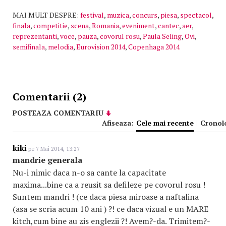
MAI MULT DESPRE:
festival
,
muzica
,
concurs
,
piesa
,
spectacol
,
finala
,
competitie
,
scena
,
Romania
,
eveniment
,
cantec
,
aer
,
reprezentanti
,
voce
,
pauza
,
covorul rosu
,
Paula Seling
,
Ovi
,
semifinala
,
melodia
,
Eurovision 2014
,
Copenhaga 2014
Comentarii (2)
POSTEAZA COMENTARIU
Afiseaza:
Cele mai recente
|
Cronol
kiki
pe 7 Mai 2014, 13:27
mandrie generala
Nu-i nimic daca n-o sa cante la capacitate
maxima...bine ca a reusit sa defileze pe covorul rosu !
Suntem mandri ! (ce daca piesa miroase a naftalina
(asa se scria acum 10 ani ) ?! ce daca vizual e un MARE
kitch,cum bine au zis englezii ?! Avem?-da. Trimitem?-