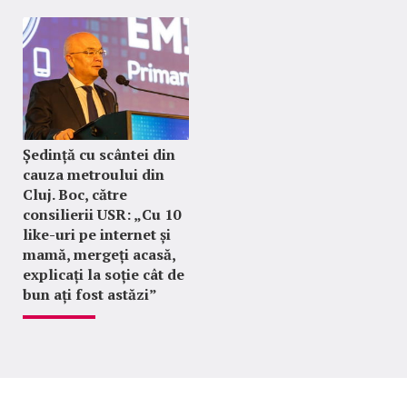
Ședință cu scântei din
cauza metroului din
Cluj. Boc, către
consilierii USR: „Cu 10
like-uri pe internet și
mamă, mergeți acasă,
explicați la soție cât de
bun ați fost astăzi”