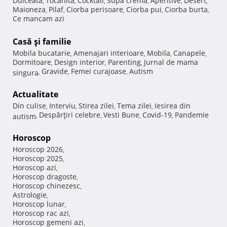
Dulceata
Tocanita
Cocktail
Supa crema
Aperitive
Desert
,
,
,
,
,
,
Maioneza
Pilaf
Ciorba perisoare
Ciorba pui
Ciorba burta
,
,
,
,
,
Ce mancam azi
Casă şi familie
Mobila bucatarie
Amenajari interioare
Mobila
Canapele
,
,
,
,
Dormitoare
Design interior
Parenting
Jurnal de mama
,
,
,
Gravide
Femei curajoase
Autism
singura
,
,
,
Actualitate
Din culise
Interviu
Stirea zilei
Tema zilei
Iesirea din
,
,
,
,
Despărţiri celebre
Vesti Bune
Covid-19
Pandemie
autism
,
,
,
,
Horoscop
Horoscop 2026
,
Horoscop 2025
,
Horoscop azi
,
Horoscop dragoste
,
Horoscop chinezesc
,
Astrologie
,
Horoscop lunar
,
Horoscop rac azi
,
Horoscop gemeni azi
,