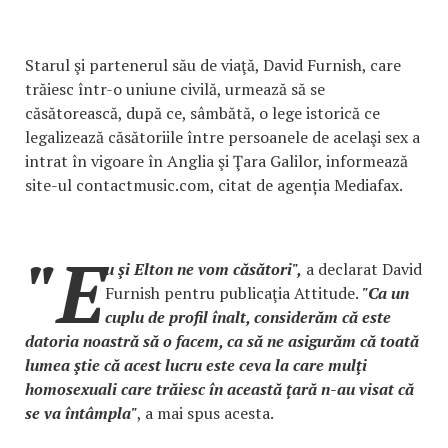
Starul şi partenerul său de viaţă, David Furnish, care
trăiesc într-o uniune civilă, urmează să se
căsătorească, după ce, sâmbătă, o lege istorică ce
legalizează căsătoriile între persoanele de acelaşi sex a
intrat în vigoare în Anglia şi Ţara Galilor, informează
site-ul contactmusic.com, citat de agenția Mediafax.
"E
u şi Elton ne vom căsători",
a declarat David
Furnish pentru publicaţia Attitude.
"Ca un
cuplu de profil înalt, considerăm că este
datoria noastră să o facem, ca să ne asigurăm că toată
lumea ştie că acest lucru este ceva la care mulţi
homosexuali care trăiesc în această ţară n-au visat că
se va întâmpla"
, a mai spus acesta.