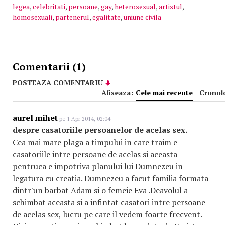
legea
,
celebritati
,
persoane
,
gay
,
heterosexual
,
artistul
,
homosexuali
,
partenerul
,
egalitate
,
uniune civila
Comentarii (1)
POSTEAZA COMENTARIU
Afiseaza:
Cele mai recente
|
Cronol
aurel mihet
pe 1 Apr 2014, 02:04
despre casatoriile persoanelor de acelas sex.
Cea mai mare plaga a timpului in care traim e
casatoriile intre persoane de acelas si aceasta
pentruca e impotriva planului lui Dumnezeu in
legatura cu creatia. Dumnezeu a facut familia formata
dintr'un barbat Adam si o femeie Eva .Deavolul a
schimbat aceasta si a infintat casatori intre persoane
de acelas sex, lucru pe care il vedem foarte frecvent.