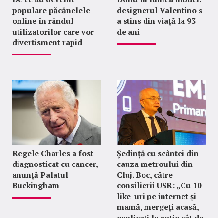
populare păcănelele
designerul Valentino s-
online în rândul
a stins din viață la 93
utilizatorilor care vor
de ani
divertisment rapid
Regele Charles a fost
Ședință cu scântei din
diagnosticat cu cancer,
cauza metroului din
anunță Palatul
Cluj. Boc, către
Buckingham
consilierii USR: „Cu 10
like-uri pe internet și
mamă, mergeți acasă,
explicați la soție cât de