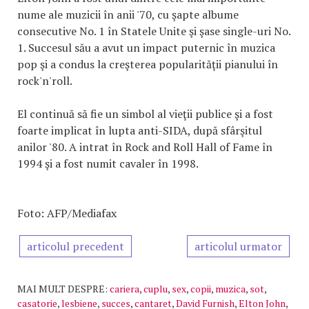
nume ale muzicii în anii '70, cu şapte albume
consecutive No. 1 în Statele Unite şi şase single-uri No.
1. Succesul său a avut un impact puternic în muzica
pop şi a condus la creşterea popularităţii pianului în
rock'n'roll.
El continuă să fie un simbol al vieţii publice şi a fost
foarte implicat în lupta anti-SIDA, după sfârşitul
anilor '80. A intrat în Rock and Roll Hall of Fame în
1994 şi a fost numit cavaler în 1998.
Foto: AFP/Mediafax
articolul precedent
articolul urmator
MAI MULT DESPRE:
cariera
,
cuplu
,
sex
,
copii
,
muzica
,
sot
,
casatorie
,
lesbiene
,
succes
,
cantaret
,
David Furnish
,
Elton John
,