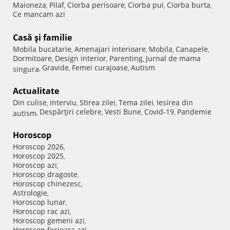
Maioneza
Pilaf
Ciorba perisoare
Ciorba pui
Ciorba burta
,
,
,
,
,
Ce mancam azi
Casă şi familie
Mobila bucatarie
Amenajari interioare
Mobila
Canapele
,
,
,
,
Dormitoare
Design interior
Parenting
Jurnal de mama
,
,
,
Gravide
Femei curajoase
Autism
singura
,
,
,
Actualitate
Din culise
Interviu
Stirea zilei
Tema zilei
Iesirea din
,
,
,
,
Despărţiri celebre
Vesti Bune
Covid-19
Pandemie
autism
,
,
,
,
Horoscop
Horoscop 2026
,
Horoscop 2025
,
Horoscop azi
,
Horoscop dragoste
,
Horoscop chinezesc
,
Astrologie
,
Horoscop lunar
,
Horoscop rac azi
,
Horoscop gemeni azi
,
Horoscop fecioara azi