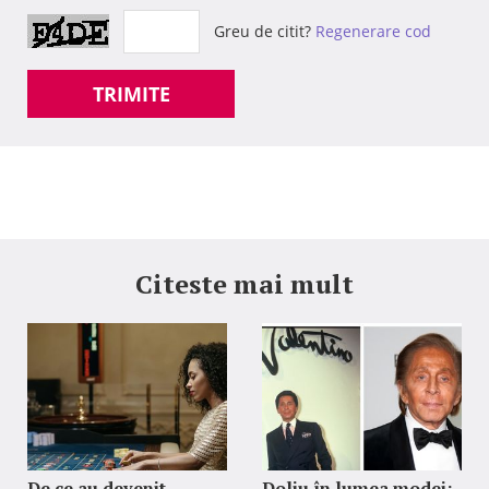
Greu de citit?
Regenerare cod
TRIMITE
Citeste mai mult
De ce au devenit
Doliu în lumea modei: