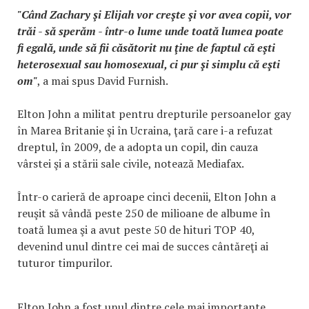
"Când Zachary şi Elijah vor creşte şi vor avea copii, vor
trăi - să sperăm - într-o lume unde toată lumea poate
fi egală, unde să fii căsătorit nu ţine de faptul că eşti
heterosexual sau homosexual, ci pur şi simplu că eşti
om"
, a mai spus David Furnish.
Elton John a militat pentru drepturile persoanelor gay
în Marea Britanie şi în Ucraina, ţară care i-a refuzat
dreptul, în 2009, de a adopta un copil, din cauza
vârstei şi a stării sale civile, notează Mediafax.
Într-o carieră de aproape cinci decenii, Elton John a
reuşit să vândă peste 250 de milioane de albume în
toată lumea şi a avut peste 50 de hituri TOP 40,
devenind unul dintre cei mai de succes cântăreţi ai
tuturor timpurilor.
Elton John a fost unul dintre cele mai importante