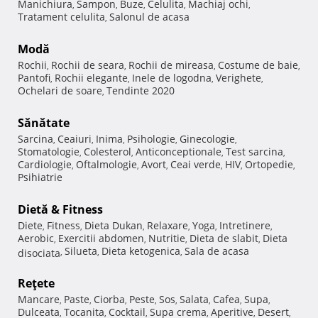
Manichiura
Sampon
Buze
Celulita
Machiaj ochi
,
,
,
,
,
Tratament celulita
Salonul de acasa
,
Modă
Rochii
Rochii de seara
Rochii de mireasa
Costume de baie
,
,
,
,
Pantofi
Rochii elegante
Inele de logodna
Verighete
,
,
,
,
Ochelari de soare
Tendinte 2020
,
Sănătate
Sarcina
Ceaiuri
Inima
Psihologie
Ginecologie
,
,
,
,
,
Stomatologie
Colesterol
Anticonceptionale
Test sarcina
,
,
,
,
Cardiologie
Oftalmologie
Avort
Ceai verde
HIV
Ortopedie
,
,
,
,
,
,
Psihiatrie
Dietă & Fitness
Diete
Fitness
Dieta Dukan
Relaxare
Yoga
Intretinere
,
,
,
,
,
,
Aerobic
Exercitii abdomen
Nutritie
Dieta de slabit
Dieta
,
,
,
,
Silueta
Dieta ketogenica
Sala de acasa
disociata
,
,
,
Reţete
Mancare
Paste
Ciorba
Peste
Sos
Salata
Cafea
Supa
,
,
,
,
,
,
,
,
Dulceata
Tocanita
Cocktail
Supa crema
Aperitive
Desert
,
,
,
,
,
,