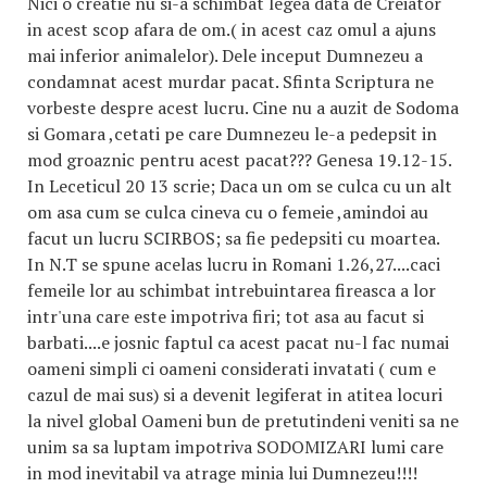
Nici o creatie nu si-a schimbat legea data de Creiator
in acest scop afara de om.( in acest caz omul a ajuns
mai inferior animalelor). Dele inceput Dumnezeu a
condamnat acest murdar pacat. Sfinta Scriptura ne
vorbeste despre acest lucru. Cine nu a auzit de Sodoma
si Gomara ,cetati pe care Dumnezeu le-a pedepsit in
mod groaznic pentru acest pacat??? Genesa 19.12-15.
In Leceticul 20 13 scrie; Daca un om se culca cu un alt
om asa cum se culca cineva cu o femeie ,amindoi au
facut un lucru SCIRBOS; sa fie pedepsiti cu moartea.
In N.T se spune acelas lucru in Romani 1.26,27....caci
femeile lor au schimbat intrebuintarea fireasca a lor
intr'una care este impotriva firi; tot asa au facut si
barbati....e josnic faptul ca acest pacat nu-l fac numai
oameni simpli ci oameni considerati invatati ( cum e
cazul de mai sus) si a devenit legiferat in atitea locuri
la nivel global Oameni bun de pretutindeni veniti sa ne
unim sa sa luptam impotriva SODOMIZARI lumi care
in mod inevitabil va atrage minia lui Dumnezeu!!!!