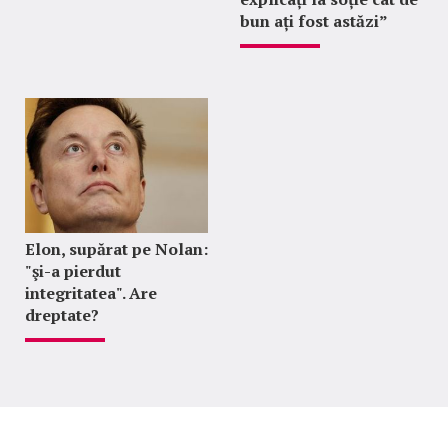
bun ați fost astăzi”
Elon, supărat pe Nolan:
"şi-a pierdut
integritatea". Are
dreptate?