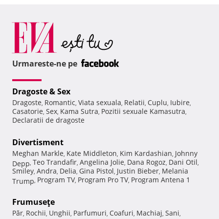
Urmareste-ne pe
Dragoste & Sex
Dragoste
Romantic
Viata sexuala
Relatii
Cuplu
Iubire
,
,
,
,
,
,
Casatorie
Sex
Kama Sutra
Pozitii sexuale Kamasutra
,
,
,
,
Declaratii de dragoste
Divertisment
Meghan Markle
Kate Middleton
Kim Kardashian
Johnny
,
,
,
Teo Trandafir
Angelina Jolie
Dana Rogoz
Dani Otil
Depp
,
,
,
,
,
Smiley
Andra
Delia
Gina Pistol
Justin Bieber
Melania
,
,
,
,
,
Program TV
Program Pro TV
Program Antena 1
Trump
,
,
,
Frumuseţe
Păr
Rochii
Unghii
Parfumuri
Coafuri
Machiaj
Sani
,
,
,
,
,
,
,