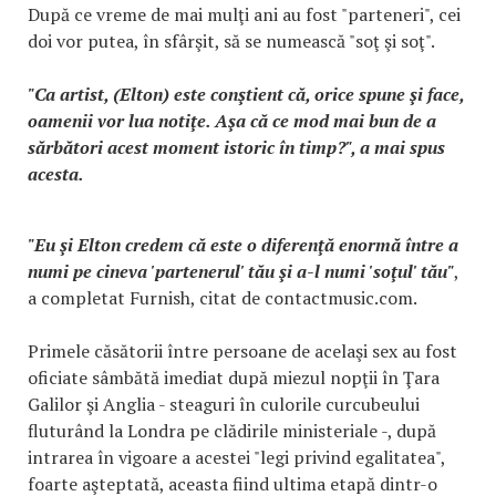
După ce vreme de mai mulţi ani au fost "parteneri", cei
doi vor putea, în sfârşit, să se numească "soţ şi soţ".
"Ca artist, (Elton) este conştient că, orice spune şi face,
oamenii vor lua notiţe. Aşa că ce mod mai bun de a
sărbători acest moment istoric în timp?", a mai spus
acesta.
"Eu şi Elton credem că este o diferenţă enormă între a
numi pe cineva 'partenerul' tău şi a-l numi 'soţul' tău"
,
a completat Furnish, citat de contactmusic.com.
Primele căsătorii între persoane de acelaşi sex au fost
oficiate sâmbătă imediat după miezul nopţii în Ţara
Galilor şi Anglia - steaguri în culorile curcubeului
fluturând la Londra pe clădirile ministeriale -, după
intrarea în vigoare a acestei "legi privind egalitatea",
foarte aşteptată, aceasta fiind ultima etapă dintr-o