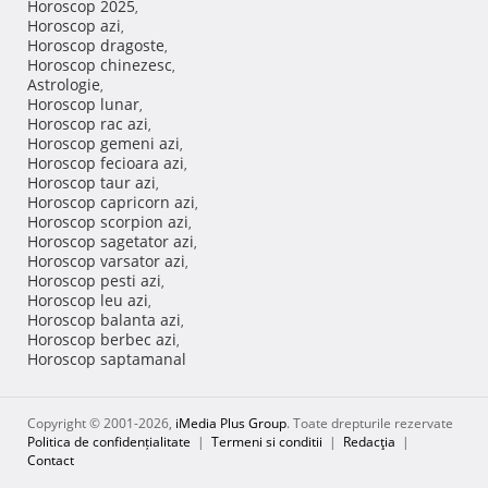
Horoscop 2025
,
Horoscop azi
,
Horoscop dragoste
,
Horoscop chinezesc
,
Astrologie
,
Horoscop lunar
,
Horoscop rac azi
,
Horoscop gemeni azi
,
Horoscop fecioara azi
,
Horoscop taur azi
,
Horoscop capricorn azi
,
Horoscop scorpion azi
,
Horoscop sagetator azi
,
Horoscop varsator azi
,
Horoscop pesti azi
,
Horoscop leu azi
,
Horoscop balanta azi
,
Horoscop berbec azi
,
Horoscop saptamanal
Copyright © 2001-2026,
iMedia Plus Group
. Toate drepturile rezervate
Politica de confidențialitate
|
Termeni si conditii
|
Redacţia
|
Contact