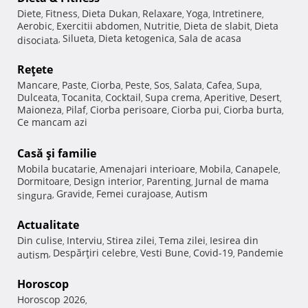
Diete
Fitness
Dieta Dukan
Relaxare
Yoga
Intretinere
,
,
,
,
,
,
Aerobic
Exercitii abdomen
Nutritie
Dieta de slabit
Dieta
,
,
,
,
Silueta
Dieta ketogenica
Sala de acasa
disociata
,
,
,
Reţete
Mancare
Paste
Ciorba
Peste
Sos
Salata
Cafea
Supa
,
,
,
,
,
,
,
,
Dulceata
Tocanita
Cocktail
Supa crema
Aperitive
Desert
,
,
,
,
,
,
Maioneza
Pilaf
Ciorba perisoare
Ciorba pui
Ciorba burta
,
,
,
,
,
Ce mancam azi
Casă şi familie
Mobila bucatarie
Amenajari interioare
Mobila
Canapele
,
,
,
,
Dormitoare
Design interior
Parenting
Jurnal de mama
,
,
,
Gravide
Femei curajoase
Autism
singura
,
,
,
Actualitate
Din culise
Interviu
Stirea zilei
Tema zilei
Iesirea din
,
,
,
,
Despărţiri celebre
Vesti Bune
Covid-19
Pandemie
autism
,
,
,
,
Horoscop
Horoscop 2026
,