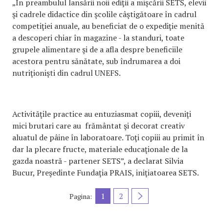
„În preambulul lansării noii ediţii a mişcării SETS, elevii
şi cadrele didactice din şcolile câştigătoare în cadrul
competiţiei anuale, au beneficiat de o expediţie menită
a descoperi chiar în magazine - la standuri, toate
grupele alimentare şi de a afla despre beneficiile
acestora pentru sănătate, sub îndrumarea a doi
nutriţionişti din cadrul UNEFS.
Activităţile practice au entuziasmat copiii, deveniţi
mici brutari care au frământat şi decorat creativ
aluatul de pâine în laboratoare. Toţi copiii au primit în
dar la plecare fructe, materiale educaţionale de la
gazda noastră - partener SETS”, a declarat Silvia
Bucur, Preşedinte Fundaţia PRAIS, iniţiatoarea SETS.
1
2
Pagina: