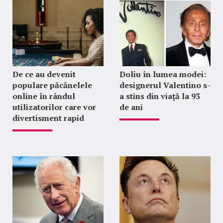
De ce au devenit
Doliu în lumea modei:
populare păcănelele
designerul Valentino s-
online în rândul
a stins din viață la 93
utilizatorilor care vor
de ani
divertisment rapid