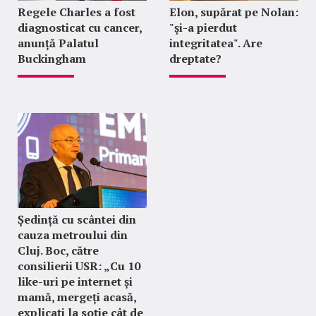
Regele Charles a fost
Elon, supărat pe Nolan:
diagnosticat cu cancer,
"şi-a pierdut
anunță Palatul
integritatea". Are
Buckingham
dreptate?
Ședință cu scântei din
cauza metroului din
Cluj. Boc, către
consilierii USR: „Cu 10
like-uri pe internet și
mamă, mergeți acasă,
explicați la soție cât de