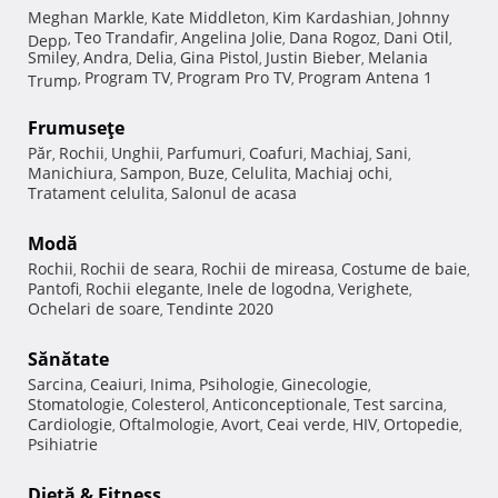
Meghan Markle
Kate Middleton
Kim Kardashian
Johnny
,
,
,
Teo Trandafir
Angelina Jolie
Dana Rogoz
Dani Otil
Depp
,
,
,
,
,
Smiley
Andra
Delia
Gina Pistol
Justin Bieber
Melania
,
,
,
,
,
Program TV
Program Pro TV
Program Antena 1
Trump
,
,
,
Frumuseţe
Păr
Rochii
Unghii
Parfumuri
Coafuri
Machiaj
Sani
,
,
,
,
,
,
,
Manichiura
Sampon
Buze
Celulita
Machiaj ochi
,
,
,
,
,
Tratament celulita
Salonul de acasa
,
Modă
Rochii
Rochii de seara
Rochii de mireasa
Costume de baie
,
,
,
,
Pantofi
Rochii elegante
Inele de logodna
Verighete
,
,
,
,
Ochelari de soare
Tendinte 2020
,
Sănătate
Sarcina
Ceaiuri
Inima
Psihologie
Ginecologie
,
,
,
,
,
Stomatologie
Colesterol
Anticonceptionale
Test sarcina
,
,
,
,
Cardiologie
Oftalmologie
Avort
Ceai verde
HIV
Ortopedie
,
,
,
,
,
,
Psihiatrie
Dietă & Fitness