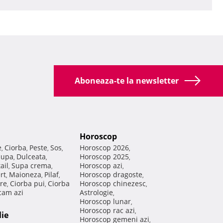
Aboneaza-te la newsletter
Horoscop
e
Ciorba
Peste
Sos
Horoscop 2026
,
,
,
,
,
Supa
Dulceata
Horoscop 2025
,
,
,
ail
Supa crema
Horoscop azi
,
,
,
rt
Maioneza
Pilaf
Horoscop dragoste
,
,
,
,
re
Ciorba pui
Ciorba
Horoscop chinezesc
,
,
,
am azi
Astrologie
,
Horoscop lunar
,
Horoscop rac azi
,
lie
Horoscop gemeni azi
,