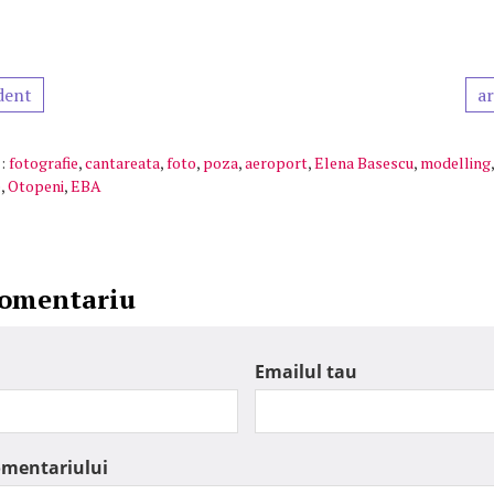
dent
ar
:
fotografie
,
cantareata
,
foto
,
poza
,
aeroport
,
Elena Basescu
,
modelling
e
,
Otopeni
,
EBA
comentariu
Emailul tau
omentariului