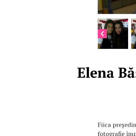
Elena Băs
Fiica președin
fotografie îm