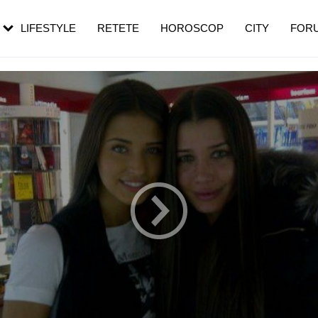
rezești mai des
Cât durează, cum te pregătești și cât
i în vârstă
de dureroasă este investigația
LIFESTYLE
RETETE
HOROSCOP
CITY
FOR