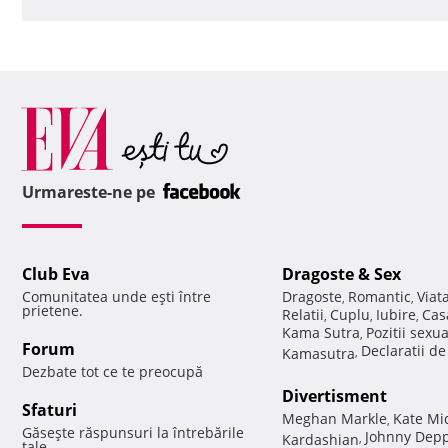
Urmareste-ne pe
Club Eva
Dragoste & Sex
Comunitatea unde eşti între
Dragoste
Romantic
Viat
,
,
prietene.
Relatii
Cuplu
Iubire
Cas
,
,
,
Kama Sutra
Pozitii sexu
,
Forum
Declaratii d
Kamasutra
,
Dezbate tot ce te preocupă
Divertisment
Sfaturi
Meghan Markle
Kate Mi
,
Găseşte răspunsuri la întrebările
Johnny Dep
Kardashian
,
tale