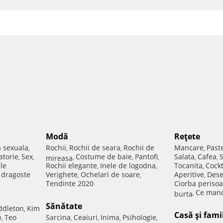
Modă
Reţete
a sexuala
Rochii
Rochii de seara
Rochii de
Mancare
Past
,
,
,
,
atorie
Sex
Costume de baie
Pantofi
Salata
Cafea
,
,
mireasa
,
,
,
,
,
ale
Rochii elegante
Inele de logodna
Tocanita
Cockt
,
,
,
e dragoste
Verighete
Ochelari de soare
Aperitive
Dese
,
,
,
Tendinte 2020
Ciorba perisoa
Ce manc
burta
,
Sănătate
ddleton
Kim
,
Casă şi fami
p
Teo
Sarcina
Ceaiuri
Inima
Psihologie
,
,
,
,
,