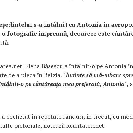
reședintelui s-a întâlnit cu Antonia în aeropor
ă o fotografie împreună, deoarece este cântăre
ată.
tatea.net, Elena Băsescu a întâlnit-o pe Antonia î
te de a pleca în Belgia.
"Înainte să mă-mbarc spre 
întâlnit-o pe cântăreața mea preferată, Antonia"
, 
a cochetat în repetate rânduri, în trecut, cu mode
ulte pictoriale, notează Realitatea.net.