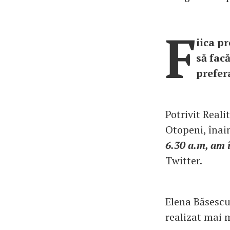
F
iica p
să fac
prefer
Potrivit Reali
Otopeni, înain
6.30 a.m, am 
Twitter.
Elena Băsescu 
realizat mai m