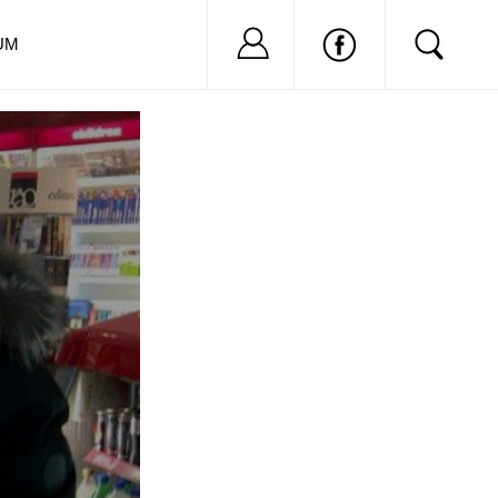
Nu ai cont?
Inregistreaza-
UM