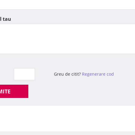
l tau
Greu de citit?
Regenerare cod
MITE