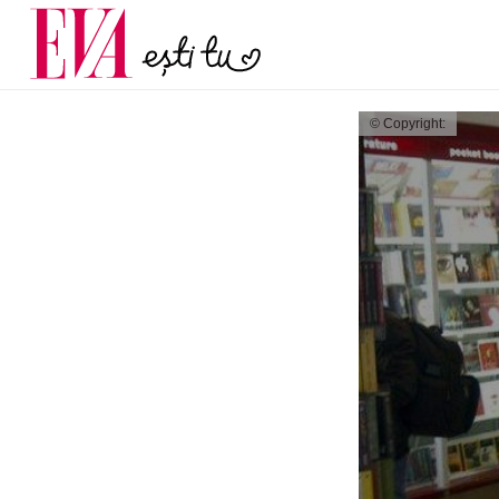
și 60 de ani. De ce te t
Carieră
pe măsură ce înaintez
Actualitate
© Copyright: