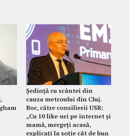
Ședință cu scântei din
,
cauza metroului din Cluj.
ngham
Boc, către consilierii USR:
„Cu 10 like-uri pe internet și
mamă, mergeți acasă,
explicați la soție cât de bun