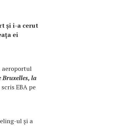
t și i-a cerut
aţa ei
n aeroportul
Bruxelles, la
a scris EBA pe
ling-ul și a