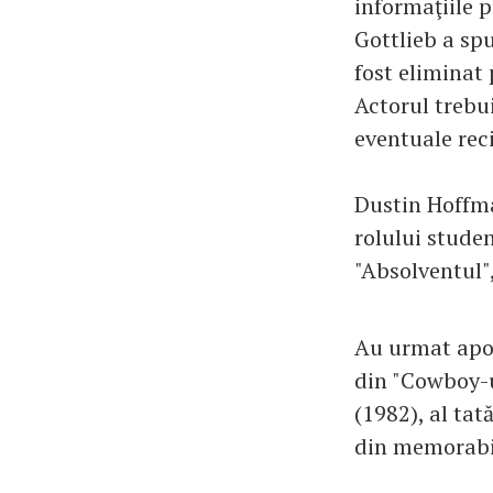
informaţiile p
Gottlieb a spu
fost eliminat 
Actorul trebu
eventuale reci
Dustin Hoffman
rolului studen
"Absolventul",
Au urmat apoi
din "Cowboy-ul
(1982), al tat
din memorabil