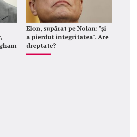
Elon, supărat pe Nolan: "şi-
,
a pierdut integritatea". Are
ngham
dreptate?