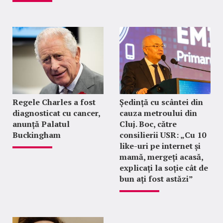
Regele Charles a fost
Ședință cu scântei din
diagnosticat cu cancer,
cauza metroului din
anunță Palatul
Cluj. Boc, către
Buckingham
consilierii USR: „Cu 10
like-uri pe internet și
mamă, mergeți acasă,
explicați la soție cât de
bun ați fost astăzi”