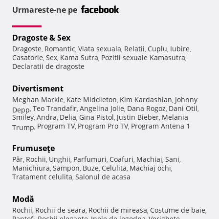
Urmareste-ne pe
Dragoste & Sex
Dragoste
Romantic
Viata sexuala
Relatii
Cuplu
Iubire
,
,
,
,
,
,
Casatorie
Sex
Kama Sutra
Pozitii sexuale Kamasutra
,
,
,
,
Declaratii de dragoste
Divertisment
Meghan Markle
Kate Middleton
Kim Kardashian
Johnny
,
,
,
Teo Trandafir
Angelina Jolie
Dana Rogoz
Dani Otil
Depp
,
,
,
,
,
Smiley
Andra
Delia
Gina Pistol
Justin Bieber
Melania
,
,
,
,
,
Program TV
Program Pro TV
Program Antena 1
Trump
,
,
,
Frumuseţe
Păr
Rochii
Unghii
Parfumuri
Coafuri
Machiaj
Sani
,
,
,
,
,
,
,
Manichiura
Sampon
Buze
Celulita
Machiaj ochi
,
,
,
,
,
Tratament celulita
Salonul de acasa
,
Modă
Rochii
Rochii de seara
Rochii de mireasa
Costume de baie
,
,
,
,
Pantofi
Rochii elegante
Inele de logodna
Verighete