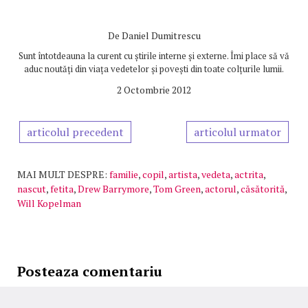
De
Daniel Dumitrescu
Sunt întotdeauna la curent cu știrile interne și externe. Îmi place să vă
aduc noutăți din viața vedetelor și povești din toate colțurile lumii.
2 Octombrie 2012
articolul precedent
articolul urmator
MAI MULT DESPRE:
familie
,
copil
,
artista
,
vedeta
,
actrita
,
nascut
,
fetita
,
Drew Barrymore
,
Tom Green
,
actorul
,
căsătorită
,
Will Kopelman
Posteaza comentariu