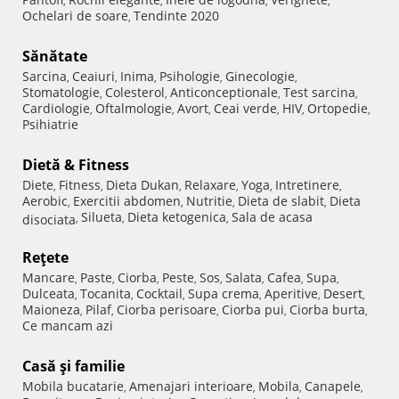
,
,
,
,
Ochelari de soare
Tendinte 2020
,
Sănătate
Sarcina
Ceaiuri
Inima
Psihologie
Ginecologie
,
,
,
,
,
Stomatologie
Colesterol
Anticonceptionale
Test sarcina
,
,
,
,
Cardiologie
Oftalmologie
Avort
Ceai verde
HIV
Ortopedie
,
,
,
,
,
,
Psihiatrie
Dietă & Fitness
Diete
Fitness
Dieta Dukan
Relaxare
Yoga
Intretinere
,
,
,
,
,
,
Aerobic
Exercitii abdomen
Nutritie
Dieta de slabit
Dieta
,
,
,
,
Silueta
Dieta ketogenica
Sala de acasa
disociata
,
,
,
Reţete
Mancare
Paste
Ciorba
Peste
Sos
Salata
Cafea
Supa
,
,
,
,
,
,
,
,
Dulceata
Tocanita
Cocktail
Supa crema
Aperitive
Desert
,
,
,
,
,
,
Maioneza
Pilaf
Ciorba perisoare
Ciorba pui
Ciorba burta
,
,
,
,
,
Ce mancam azi
Casă şi familie
Mobila bucatarie
Amenajari interioare
Mobila
Canapele
,
,
,
,