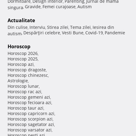
Dormitoare
Design interior
Parenting
Jurnal de mama
,
,
,
Gravide
Femei curajoase
Autism
singura
,
,
,
Actualitate
Din culise
Interviu
Stirea zilei
Tema zilei
Iesirea din
,
,
,
,
Despărţiri celebre
Vesti Bune
Covid-19
Pandemie
autism
,
,
,
,
Horoscop
Horoscop 2026
,
Horoscop 2025
,
Horoscop azi
,
Horoscop dragoste
,
Horoscop chinezesc
,
Astrologie
,
Horoscop lunar
,
Horoscop rac azi
,
Horoscop gemeni azi
,
Horoscop fecioara azi
,
Horoscop taur azi
,
Horoscop capricorn azi
,
Horoscop scorpion azi
,
Horoscop sagetator azi
,
Horoscop varsator azi
,
Horoscop pesti azi
,