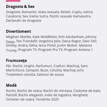
Dragoste & Sex
Dragoste
Romantic
Viata sexuala
Relatii
Cuplu
Iubire
,
,
,
,
,
,
Casatorie
Sex
Kama Sutra
Pozitii sexuale Kamasutra
,
,
,
,
Declaratii de dragoste
Divertisment
Meghan Markle
Kate Middleton
Kim Kardashian
Johnny
,
,
,
Teo Trandafir
Angelina Jolie
Dana Rogoz
Dani Otil
Depp
,
,
,
,
,
Smiley
Andra
Delia
Gina Pistol
Justin Bieber
Melania
,
,
,
,
,
Program TV
Program Pro TV
Program Antena 1
Trump
,
,
,
Frumuseţe
Păr
Rochii
Unghii
Parfumuri
Coafuri
Machiaj
Sani
,
,
,
,
,
,
,
Manichiura
Sampon
Buze
Celulita
Machiaj ochi
,
,
,
,
,
Tratament celulita
Salonul de acasa
,
Modă
Rochii
Rochii de seara
Rochii de mireasa
Costume de baie
,
,
,
,
Pantofi
Rochii elegante
Inele de logodna
Verighete
,
,
,
,
Ochelari de soare
Tendinte 2020
,