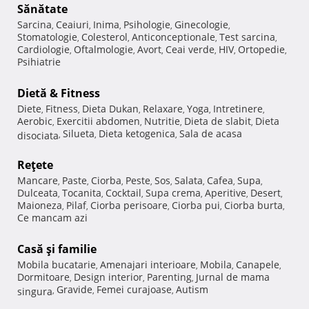
Sănătate
Sarcina
Ceaiuri
Inima
Psihologie
Ginecologie
,
,
,
,
,
Stomatologie
Colesterol
Anticonceptionale
Test sarcina
,
,
,
,
Cardiologie
Oftalmologie
Avort
Ceai verde
HIV
Ortopedie
,
,
,
,
,
,
Psihiatrie
Dietă & Fitness
Diete
Fitness
Dieta Dukan
Relaxare
Yoga
Intretinere
,
,
,
,
,
,
Aerobic
Exercitii abdomen
Nutritie
Dieta de slabit
Dieta
,
,
,
,
Silueta
Dieta ketogenica
Sala de acasa
disociata
,
,
,
Reţete
Mancare
Paste
Ciorba
Peste
Sos
Salata
Cafea
Supa
,
,
,
,
,
,
,
,
Dulceata
Tocanita
Cocktail
Supa crema
Aperitive
Desert
,
,
,
,
,
,
Maioneza
Pilaf
Ciorba perisoare
Ciorba pui
Ciorba burta
,
,
,
,
,
Ce mancam azi
Casă şi familie
Mobila bucatarie
Amenajari interioare
Mobila
Canapele
,
,
,
,
Dormitoare
Design interior
Parenting
Jurnal de mama
,
,
,
Gravide
Femei curajoase
Autism
singura
,
,
,