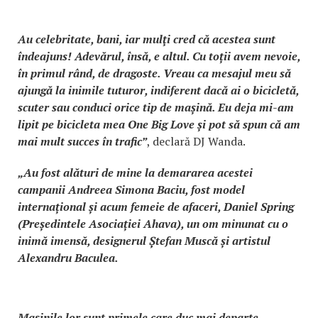
Au celebritate, bani, iar mulţi cred că acestea sunt
îndeajuns! Adevărul, însă, e altul. Cu toții avem nevoie,
în primul rând, de dragoste. Vreau ca mesajul meu să
ajungă la inimile tuturor, indiferent dacă ai o bicicletă,
scuter sau conduci orice tip de mașină. Eu deja mi-am
lipit pe bicicleta mea One Big Love și pot să spun că am
mai mult succes în trafic”
, declară DJ Wanda.
„Au fost alături de mine la demararea acestei
campanii Andreea Simona Baciu, fost model
internațional și acum femeie de afaceri, Daniel Spring
(Președintele Asociației Ahava), un om minunat cu o
inimă imensă, designerul Ștefan Muscă și artistul
Alexandru Baculea.
Mașinile lor sunt primele care duc mai departe