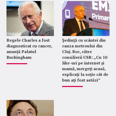
Regele Charles a fost
Ședință cu scântei din
diagnosticat cu cancer,
cauza metroului din
anunță Palatul
Cluj. Boc, către
Buckingham
consilierii USR: „Cu 10
like-uri pe internet și
mamă, mergeți acasă,
explicați la soție cât de
bun ați fost astăzi”