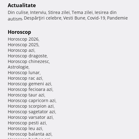
Actualitate
Din culise
Interviu
Stirea zilei
Tema zilei
Iesirea din
,
,
,
,
Despărţiri celebre
Vesti Bune
Covid-19
Pandemie
autism
,
,
,
,
Horoscop
Horoscop 2026
,
Horoscop 2025
,
Horoscop azi
,
Horoscop dragoste
,
Horoscop chinezesc
,
Astrologie
,
Horoscop lunar
,
Horoscop rac azi
,
Horoscop gemeni azi
,
Horoscop fecioara azi
,
Horoscop taur azi
,
Horoscop capricorn azi
,
Horoscop scorpion azi
,
Horoscop sagetator azi
,
Horoscop varsator azi
,
Horoscop pesti azi
,
Horoscop leu azi
,
Horoscop balanta azi
,