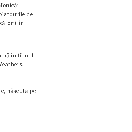
 Monicăi
platourile de
sătorit în
ună în filmul
 Weathers,
te, născută pe