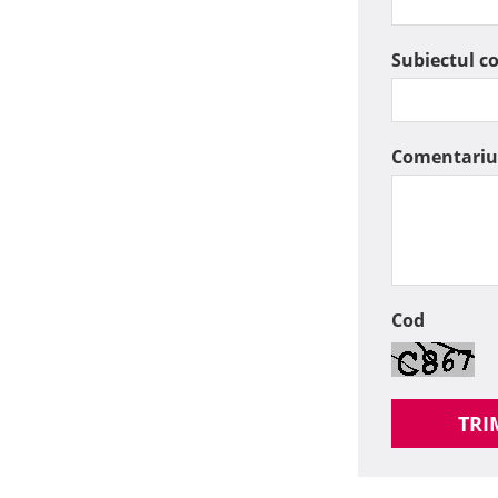
Subiectul c
Comentariu
Cod
TRI