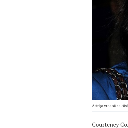
Actrița vrea să se căs
Courteney Cox