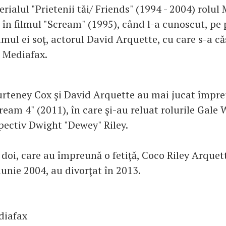
serialul "Prietenii tăi/ Friends" (1994 - 2004) rolul
t în filmul "Scream" (1995), când l-a cunoscut, pe 
imul ei soţ, actorul David Arquette, cu care s-a că
 Mediafax.
rteney Cox şi David Arquette au mai jucat împre
ream 4" (2011), în care şi-au reluat rolurile Gale
pectiv Dwight "Dewey" Riley.
 doi, care au împreună o fetiţă, Coco Riley Arquet
iunie 2004, au divorţat în 2013.
diafax