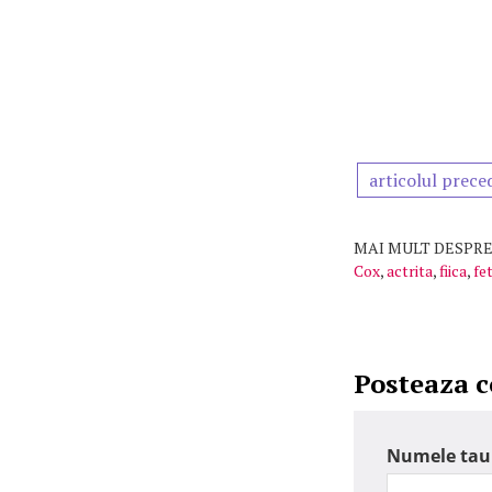
articolul prece
MAI MULT DESPRE
Cox
,
actrita
,
fiica
,
fet
Posteaza 
Numele tau