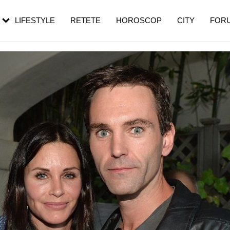
rebui să mergi
și 60 de ani. De ce te trezești mai des
pe măsură ce înaintezi în vârstă
LIFESTYLE
RETETE
HOROSCOP
CITY
FOR