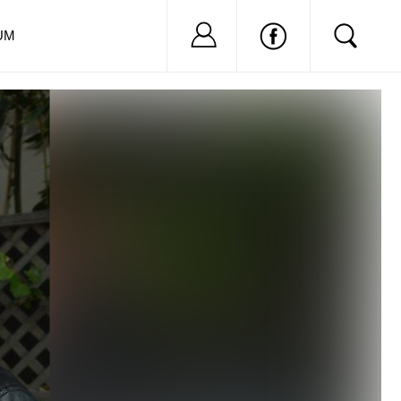
Nu ai cont?
Inregistreaza-
UM