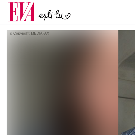
menopauză și când ar t
Carieră
la medic
Actualitate
© Copyright: MEDIAFAX