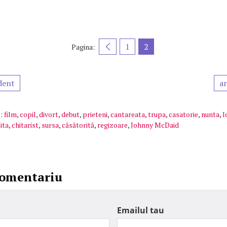
1
2
Pagina:
dent
ar
:
film
,
copil
,
divort
,
debut
,
prieteni
,
cantareata
,
trupa
,
casatorie
,
nunta
,
l
ita
,
chitarist
,
sursa
,
căsătorită
,
regizoare
,
Johnny McDaid
comentariu
Emailul tau