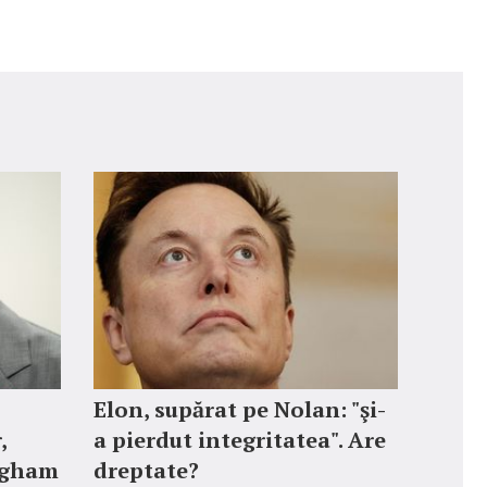
Elon, supărat pe Nolan: "şi-
,
a pierdut integritatea". Are
ngham
dreptate?