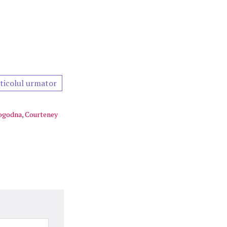
ticolul urmator
ogodna
,
Courteney