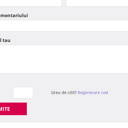
omentariului
l tau
Greu de citit?
Regenerare cod
MITE