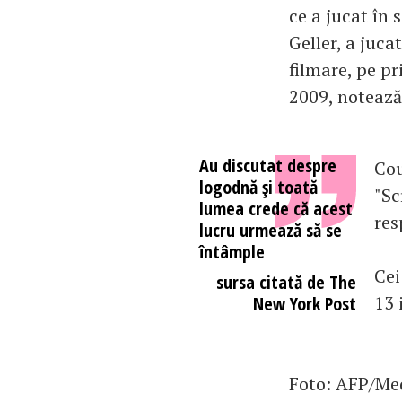
ce a jucat în 
Geller, a juca
filmare, pe pr
2009, notează
Au discutat despre
Cou
logodnă şi toată
"Sc
lumea crede că acest
res
lucru urmează să se
întâmple
Cei
sursa citată de The
13 
New York Post
Foto: AFP/Me