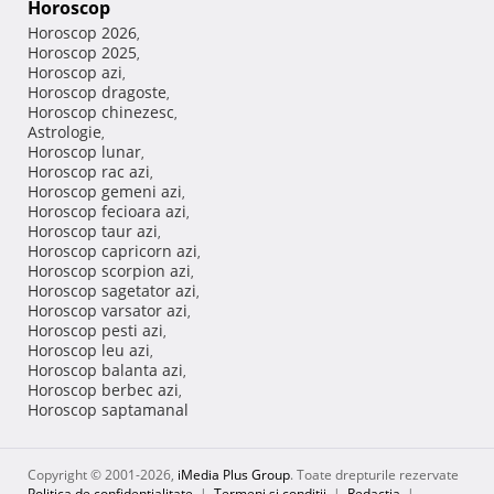
Horoscop
Horoscop 2026
,
Horoscop 2025
,
Horoscop azi
,
Horoscop dragoste
,
Horoscop chinezesc
,
Astrologie
,
Horoscop lunar
,
Horoscop rac azi
,
Horoscop gemeni azi
,
Horoscop fecioara azi
,
Horoscop taur azi
,
Horoscop capricorn azi
,
Horoscop scorpion azi
,
Horoscop sagetator azi
,
Horoscop varsator azi
,
Horoscop pesti azi
,
Horoscop leu azi
,
Horoscop balanta azi
,
Horoscop berbec azi
,
Horoscop saptamanal
Copyright © 2001-2026,
iMedia Plus Group
. Toate drepturile rezervate
Politica de confidențialitate
|
Termeni si conditii
|
Redacţia
|