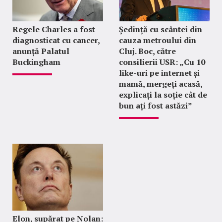
Regele Charles a fost
Ședință cu scântei din
diagnosticat cu cancer,
cauza metroului din
anunță Palatul
Cluj. Boc, către
Buckingham
consilierii USR: „Cu 10
like-uri pe internet și
mamă, mergeți acasă,
explicați la soție cât de
bun ați fost astăzi”
Elon, supărat pe Nolan: