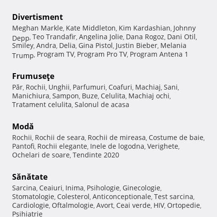
Divertisment
Meghan Markle
Kate Middleton
Kim Kardashian
Johnny
,
,
,
Teo Trandafir
Angelina Jolie
Dana Rogoz
Dani Otil
Depp
,
,
,
,
,
Smiley
Andra
Delia
Gina Pistol
Justin Bieber
Melania
,
,
,
,
,
Program TV
Program Pro TV
Program Antena 1
Trump
,
,
,
Frumuseţe
Păr
Rochii
Unghii
Parfumuri
Coafuri
Machiaj
Sani
,
,
,
,
,
,
,
Manichiura
Sampon
Buze
Celulita
Machiaj ochi
,
,
,
,
,
Tratament celulita
Salonul de acasa
,
Modă
Rochii
Rochii de seara
Rochii de mireasa
Costume de baie
,
,
,
,
Pantofi
Rochii elegante
Inele de logodna
Verighete
,
,
,
,
Ochelari de soare
Tendinte 2020
,
Sănătate
Sarcina
Ceaiuri
Inima
Psihologie
Ginecologie
,
,
,
,
,
Stomatologie
Colesterol
Anticonceptionale
Test sarcina
,
,
,
,
Cardiologie
Oftalmologie
Avort
Ceai verde
HIV
Ortopedie
,
,
,
,
,
,
Psihiatrie