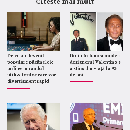
Citeste mai mult
De ce au devenit
Doliu în lumea modei:
populare păcănelele
designerul Valentino s-
online în rândul
a stins din viață la 93
utilizatorilor care vor
de ani
divertisment rapid