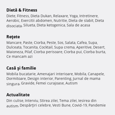
Dietă & Fitness
Diete
Fitness
Dieta Dukan
Relaxare
Yoga
Intretinere
,
,
,
,
,
,
Aerobic
Exercitii abdomen
Nutritie
Dieta de slabit
Dieta
,
,
,
,
Silueta
Dieta ketogenica
Sala de acasa
disociata
,
,
,
Reţete
Mancare
Paste
Ciorba
Peste
Sos
Salata
Cafea
Supa
,
,
,
,
,
,
,
,
Dulceata
Tocanita
Cocktail
Supa crema
Aperitive
Desert
,
,
,
,
,
,
Maioneza
Pilaf
Ciorba perisoare
Ciorba pui
Ciorba burta
,
,
,
,
,
Ce mancam azi
Casă şi familie
Mobila bucatarie
Amenajari interioare
Mobila
Canapele
,
,
,
,
Dormitoare
Design interior
Parenting
Jurnal de mama
,
,
,
Gravide
Femei curajoase
Autism
singura
,
,
,
Actualitate
Din culise
Interviu
Stirea zilei
Tema zilei
Iesirea din
,
,
,
,
Despărţiri celebre
Vesti Bune
Covid-19
Pandemie
autism
,
,
,
,