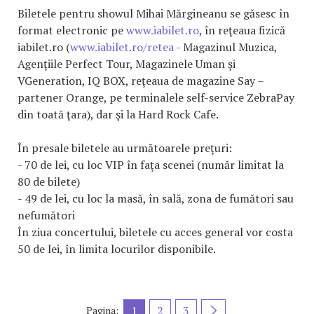
Biletele pentru showul Mihai Mărgineanu se găsesc în
format electronic pe
www.iabilet.ro
, în reţeaua fizică
iabilet.ro (
www.iabilet.ro/retea
- Magazinul Muzica,
Agenţiile Perfect Tour, Magazinele Uman şi
VGeneration, IQ BOX, reţeaua de magazine Say –
partener Orange, pe terminalele self-service ZebraPay
din toată ţara), dar şi la Hard Rock Cafe.
În presale biletele au următoarele preţuri:
- 70 de lei, cu loc VIP în faţa scenei (număr limitat la
80 de bilete)
- 49 de lei, cu loc la masă, în sală, zona de fumători sau
nefumători
În ziua concertului, biletele cu acces general vor costa
50 de lei, în limita locurilor disponibile.
1
2
3
Pagina: