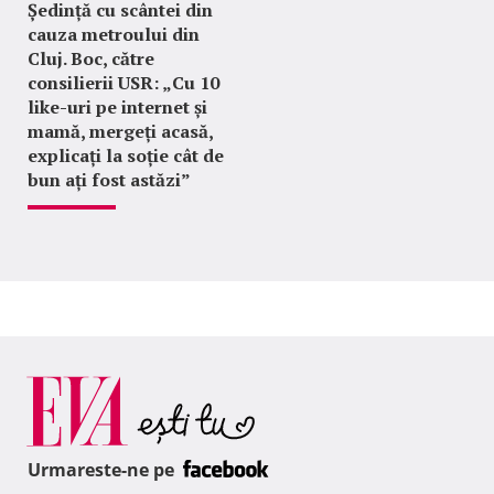
Ședință cu scântei din
cauza metroului din
Cluj. Boc, către
consilierii USR: „Cu 10
like-uri pe internet și
mamă, mergeți acasă,
explicați la soție cât de
bun ați fost astăzi”
Urmareste-ne pe