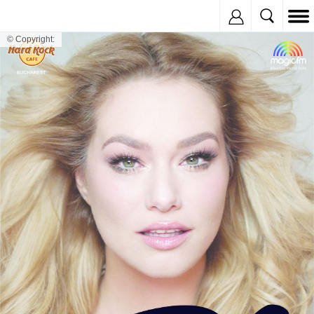
Inregistreaza
© Copyright: