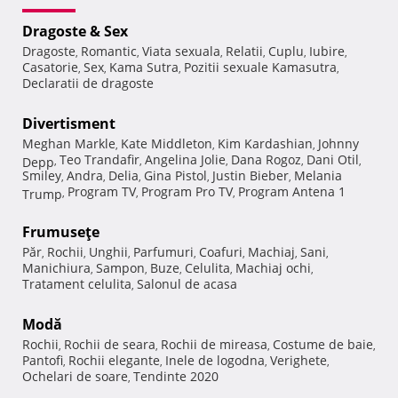
Dragoste & Sex
Dragoste
Romantic
Viata sexuala
Relatii
Cuplu
Iubire
,
,
,
,
,
,
Casatorie
Sex
Kama Sutra
Pozitii sexuale Kamasutra
,
,
,
,
Declaratii de dragoste
Divertisment
Meghan Markle
Kate Middleton
Kim Kardashian
Johnny
,
,
,
Teo Trandafir
Angelina Jolie
Dana Rogoz
Dani Otil
Depp
,
,
,
,
,
Smiley
Andra
Delia
Gina Pistol
Justin Bieber
Melania
,
,
,
,
,
Program TV
Program Pro TV
Program Antena 1
Trump
,
,
,
Frumuseţe
Păr
Rochii
Unghii
Parfumuri
Coafuri
Machiaj
Sani
,
,
,
,
,
,
,
Manichiura
Sampon
Buze
Celulita
Machiaj ochi
,
,
,
,
,
Tratament celulita
Salonul de acasa
,
Modă
Rochii
Rochii de seara
Rochii de mireasa
Costume de baie
,
,
,
,
Pantofi
Rochii elegante
Inele de logodna
Verighete
,
,
,
,
Ochelari de soare
Tendinte 2020
,