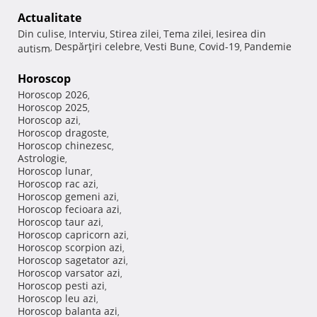
Actualitate
Din culise
Interviu
Stirea zilei
Tema zilei
Iesirea din
,
,
,
,
Despărţiri celebre
Vesti Bune
Covid-19
Pandemie
autism
,
,
,
,
Horoscop
Horoscop 2026
,
Horoscop 2025
,
Horoscop azi
,
Horoscop dragoste
,
Horoscop chinezesc
,
Astrologie
,
Horoscop lunar
,
Horoscop rac azi
,
Horoscop gemeni azi
,
Horoscop fecioara azi
,
Horoscop taur azi
,
Horoscop capricorn azi
,
Horoscop scorpion azi
,
Horoscop sagetator azi
,
Horoscop varsator azi
,
Horoscop pesti azi
,
Horoscop leu azi
,
Horoscop balanta azi
,