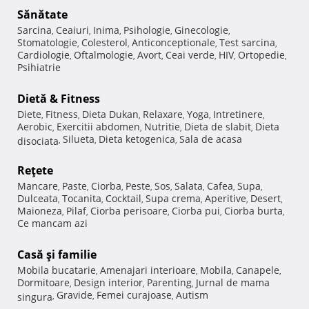
Sănătate
Sarcina
Ceaiuri
Inima
Psihologie
Ginecologie
,
,
,
,
,
Stomatologie
Colesterol
Anticonceptionale
Test sarcina
,
,
,
,
Cardiologie
Oftalmologie
Avort
Ceai verde
HIV
Ortopedie
,
,
,
,
,
,
Psihiatrie
Dietă & Fitness
Diete
Fitness
Dieta Dukan
Relaxare
Yoga
Intretinere
,
,
,
,
,
,
Aerobic
Exercitii abdomen
Nutritie
Dieta de slabit
Dieta
,
,
,
,
Silueta
Dieta ketogenica
Sala de acasa
disociata
,
,
,
Reţete
Mancare
Paste
Ciorba
Peste
Sos
Salata
Cafea
Supa
,
,
,
,
,
,
,
,
Dulceata
Tocanita
Cocktail
Supa crema
Aperitive
Desert
,
,
,
,
,
,
Maioneza
Pilaf
Ciorba perisoare
Ciorba pui
Ciorba burta
,
,
,
,
,
Ce mancam azi
Casă şi familie
Mobila bucatarie
Amenajari interioare
Mobila
Canapele
,
,
,
,
Dormitoare
Design interior
Parenting
Jurnal de mama
,
,
,
Gravide
Femei curajoase
Autism
singura
,
,
,