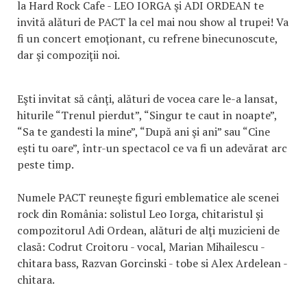
la Hard Rock Cafe - LEO IORGA şi ADI ORDEAN te
invită alături de PACT la cel mai nou show al trupei! Va
fi un concert emoţionant, cu refrene binecunoscute,
dar şi compoziţii noi.
Eşti invitat să cânţi, alături de vocea care le-a lansat,
hiturile “Trenul pierdut”, “Singur te caut in noapte”,
“Sa te gandesti la mine”, “După ani şi ani” sau “Cine
eşti tu oare”, într-un spectacol ce va fi un adevărat arc
peste timp.
Numele PACT reuneşte figuri emblematice ale scenei
rock din România: solistul Leo Iorga, chitaristul şi
compozitorul Adi Ordean, alături de alţi muzicieni de
clasă: Codrut Croitoru - vocal, Marian Mihailescu -
chitara bass, Razvan Gorcinski - tobe si Alex Ardelean -
chitara.