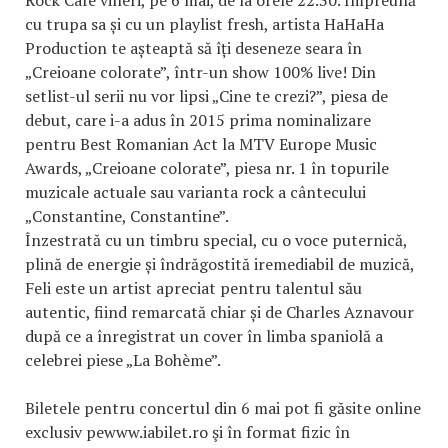
cu trupa sa și cu un playlist fresh, artista HaHaHa
Production te așteaptă să îți deseneze seara în
„Creioane colorate”, într-un show 100% live! Din
setlist-ul serii nu vor lipsi „Cine te crezi?”, piesa de
debut, care i-a adus în 2015 prima nominalizare
pentru Best Romanian Act la MTV Europe Music
Awards, „Creioane colorate”, piesa nr. 1 în topurile
muzicale actuale sau varianta rock a cântecului
„Constantine, Constantine”.
Înzestrată cu un timbru special, cu o voce puternică,
plină de energie și îndrăgostită iremediabil de muzică,
Feli este un artist apreciat pentru talentul său
autentic, fiind remarcată chiar și de Charles Aznavour
după ce a înregistrat un cover în limba spaniolă a
celebrei piese „La Bohème”.
Biletele pentru concertul din 6 mai pot fi găsite online
exclusiv pewww.iabilet.ro şi în format fizic în