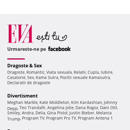
Urmareste-ne pe
Dragoste & Sex
Dragoste
Romantic
Viata sexuala
Relatii
Cuplu
Iubire
,
,
,
,
,
,
Casatorie
Sex
Kama Sutra
Pozitii sexuale Kamasutra
,
,
,
,
Declaratii de dragoste
Divertisment
Meghan Markle
Kate Middleton
Kim Kardashian
Johnny
,
,
,
Teo Trandafir
Angelina Jolie
Dana Rogoz
Dani Otil
Depp
,
,
,
,
,
Smiley
Andra
Delia
Gina Pistol
Justin Bieber
Melania
,
,
,
,
,
Program TV
Program Pro TV
Program Antena 1
Trump
,
,
,