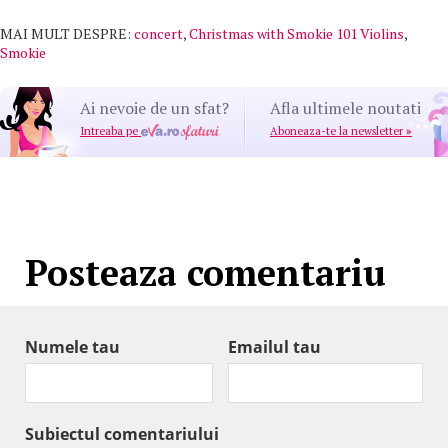
MAI MULT DESPRE:
concert
,
Christmas with Smokie 101 Violins
,
Smokie
Ai nevoie de un sfat?
Afla ultimele noutati
Intreaba pe
Aboneaza-te la newsletter
»
Posteaza comentariu
Numele tau
Emailul tau
Subiectul comentariului