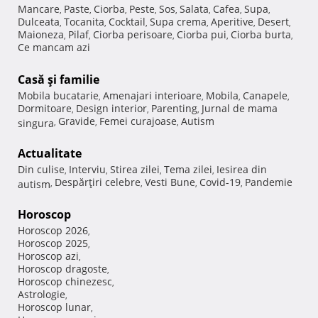
Mancare
Paste
Ciorba
Peste
Sos
Salata
Cafea
Supa
,
,
,
,
,
,
,
,
Dulceata
Tocanita
Cocktail
Supa crema
Aperitive
Desert
,
,
,
,
,
,
Maioneza
Pilaf
Ciorba perisoare
Ciorba pui
Ciorba burta
,
,
,
,
,
Ce mancam azi
Casă şi familie
Mobila bucatarie
Amenajari interioare
Mobila
Canapele
,
,
,
,
Dormitoare
Design interior
Parenting
Jurnal de mama
,
,
,
Gravide
Femei curajoase
Autism
singura
,
,
,
Actualitate
Din culise
Interviu
Stirea zilei
Tema zilei
Iesirea din
,
,
,
,
Despărţiri celebre
Vesti Bune
Covid-19
Pandemie
autism
,
,
,
,
Horoscop
Horoscop 2026
,
Horoscop 2025
,
Horoscop azi
,
Horoscop dragoste
,
Horoscop chinezesc
,
Astrologie
,
Horoscop lunar
,