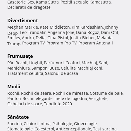
Casatorie
Sex
Kama Sutra
Pozitii sexuale Kamasutra
,
,
,
,
Declaratii de dragoste
Divertisment
Meghan Markle
Kate Middleton
Kim Kardashian
Johnny
,
,
,
Teo Trandafir
Angelina Jolie
Dana Rogoz
Dani Otil
Depp
,
,
,
,
,
Smiley
Andra
Delia
Gina Pistol
Justin Bieber
Melania
,
,
,
,
,
Program TV
Program Pro TV
Program Antena 1
Trump
,
,
,
Frumuseţe
Păr
Rochii
Unghii
Parfumuri
Coafuri
Machiaj
Sani
,
,
,
,
,
,
,
Manichiura
Sampon
Buze
Celulita
Machiaj ochi
,
,
,
,
,
Tratament celulita
Salonul de acasa
,
Modă
Rochii
Rochii de seara
Rochii de mireasa
Costume de baie
,
,
,
,
Pantofi
Rochii elegante
Inele de logodna
Verighete
,
,
,
,
Ochelari de soare
Tendinte 2020
,
Sănătate
Sarcina
Ceaiuri
Inima
Psihologie
Ginecologie
,
,
,
,
,
Stomatologie
Colesterol
Anticonceptionale
Test sarcina
,
,
,
,