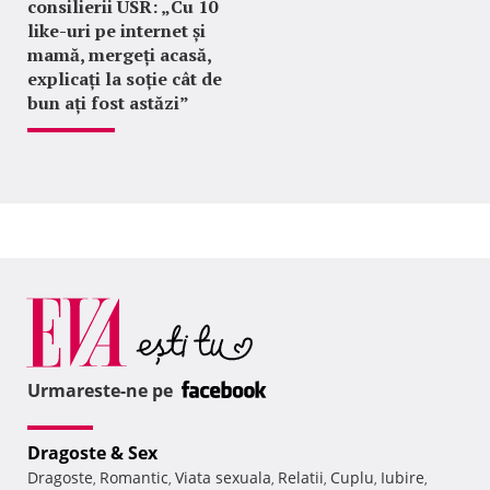
consilierii USR: „Cu 10
like-uri pe internet și
mamă, mergeți acasă,
explicați la soție cât de
bun ați fost astăzi”
Urmareste-ne pe
Dragoste & Sex
Dragoste
Romantic
Viata sexuala
Relatii
Cuplu
Iubire
,
,
,
,
,
,