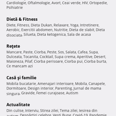
Cardiologie
Oftalmologie
Avort
Ceai verde
HIV
Ortopedie
,
,
,
,
,
,
Psihiatrie
Dietă & Fitness
Diete
Fitness
Dieta Dukan
Relaxare
Yoga
Intretinere
,
,
,
,
,
,
Aerobic
Exercitii abdomen
Nutritie
Dieta de slabit
Dieta
,
,
,
,
Silueta
Dieta ketogenica
Sala de acasa
disociata
,
,
,
Reţete
Mancare
Paste
Ciorba
Peste
Sos
Salata
Cafea
Supa
,
,
,
,
,
,
,
,
Dulceata
Tocanita
Cocktail
Supa crema
Aperitive
Desert
,
,
,
,
,
,
Maioneza
Pilaf
Ciorba perisoare
Ciorba pui
Ciorba burta
,
,
,
,
,
Ce mancam azi
Casă şi familie
Mobila bucatarie
Amenajari interioare
Mobila
Canapele
,
,
,
,
Dormitoare
Design interior
Parenting
Jurnal de mama
,
,
,
Gravide
Femei curajoase
Autism
singura
,
,
,
Actualitate
Din culise
Interviu
Stirea zilei
Tema zilei
Iesirea din
,
,
,
,
Despărţiri celebre
Vesti Bune
Covid-19
Pandemie
autism
,
,
,
,