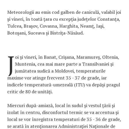
Meteorologii au emis cod galben de caniculă, valabil joi
şi vineri, în toată ţara cu excepţia judeţelor Constanţa,
Tulcea, Braşov, Covasna, Harghita, Neamţ, Iaşi,
Botoşani, Suceava şi Bistriţa-Năsăud.
J
oi şi vineri, în Banat, Crişana, Maramureş, Oltenia,
Muntenia, cea mai mare parte a Transilvaniei şi
jumătatea sudică a Moldovei, temperaturile
maxime vor atinge frecvent 35 - 37 de grade, iar
indicele temperatură-umezeală (ITU) va depăşi pragul
critic de 80 de unităţi.
Miercuri după-amiază, local în sudul şi vestul ţării şi
izolat în centru, disconfortul termic se va accentua şi
local se vor înregistra temperaturi de 35 - 36 de grade,
se arată în atenţionarea Administraţiei Naţionale de