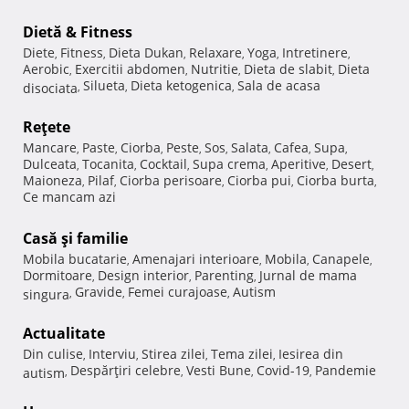
Dietă & Fitness
Diete
Fitness
Dieta Dukan
Relaxare
Yoga
Intretinere
,
,
,
,
,
,
Aerobic
Exercitii abdomen
Nutritie
Dieta de slabit
Dieta
,
,
,
,
Silueta
Dieta ketogenica
Sala de acasa
disociata
,
,
,
Reţete
Mancare
Paste
Ciorba
Peste
Sos
Salata
Cafea
Supa
,
,
,
,
,
,
,
,
Dulceata
Tocanita
Cocktail
Supa crema
Aperitive
Desert
,
,
,
,
,
,
Maioneza
Pilaf
Ciorba perisoare
Ciorba pui
Ciorba burta
,
,
,
,
,
Ce mancam azi
Casă şi familie
Mobila bucatarie
Amenajari interioare
Mobila
Canapele
,
,
,
,
Dormitoare
Design interior
Parenting
Jurnal de mama
,
,
,
Gravide
Femei curajoase
Autism
singura
,
,
,
Actualitate
Din culise
Interviu
Stirea zilei
Tema zilei
Iesirea din
,
,
,
,
Despărţiri celebre
Vesti Bune
Covid-19
Pandemie
autism
,
,
,
,