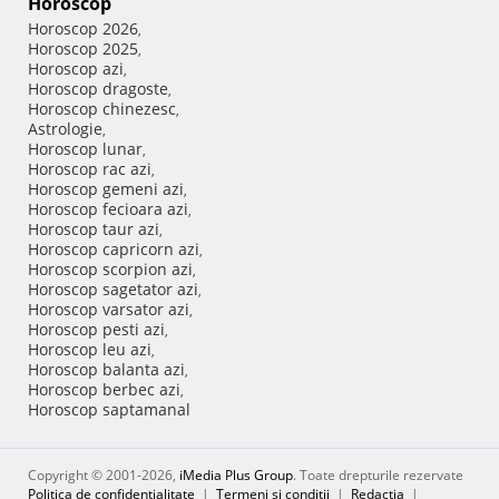
Horoscop
Horoscop 2026
,
Horoscop 2025
,
Horoscop azi
,
Horoscop dragoste
,
Horoscop chinezesc
,
Astrologie
,
Horoscop lunar
,
Horoscop rac azi
,
Horoscop gemeni azi
,
Horoscop fecioara azi
,
Horoscop taur azi
,
Horoscop capricorn azi
,
Horoscop scorpion azi
,
Horoscop sagetator azi
,
Horoscop varsator azi
,
Horoscop pesti azi
,
Horoscop leu azi
,
Horoscop balanta azi
,
Horoscop berbec azi
,
Horoscop saptamanal
Copyright © 2001-2026,
iMedia Plus Group
. Toate drepturile rezervate
Politica de confidențialitate
|
Termeni si conditii
|
Redacţia
|