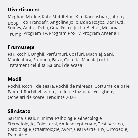
Divertisment
Meghan Markle
Kate Middleton
Kim Kardashian
Johnny
,
,
,
Teo Trandafir
Angelina Jolie
Dana Rogoz
Dani Otil
Depp
,
,
,
,
,
Smiley
Andra
Delia
Gina Pistol
Justin Bieber
Melania
,
,
,
,
,
Program TV
Program Pro TV
Program Antena 1
Trump
,
,
,
Frumuseţe
Păr
Rochii
Unghii
Parfumuri
Coafuri
Machiaj
Sani
,
,
,
,
,
,
,
Manichiura
Sampon
Buze
Celulita
Machiaj ochi
,
,
,
,
,
Tratament celulita
Salonul de acasa
,
Modă
Rochii
Rochii de seara
Rochii de mireasa
Costume de baie
,
,
,
,
Pantofi
Rochii elegante
Inele de logodna
Verighete
,
,
,
,
Ochelari de soare
Tendinte 2020
,
Sănătate
Sarcina
Ceaiuri
Inima
Psihologie
Ginecologie
,
,
,
,
,
Stomatologie
Colesterol
Anticonceptionale
Test sarcina
,
,
,
,
Cardiologie
Oftalmologie
Avort
Ceai verde
HIV
Ortopedie
,
,
,
,
,
,
Psihiatrie