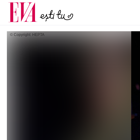
menopauză și când ar t
Carieră
la medic
Actualitate
© Copyright: HEPTA