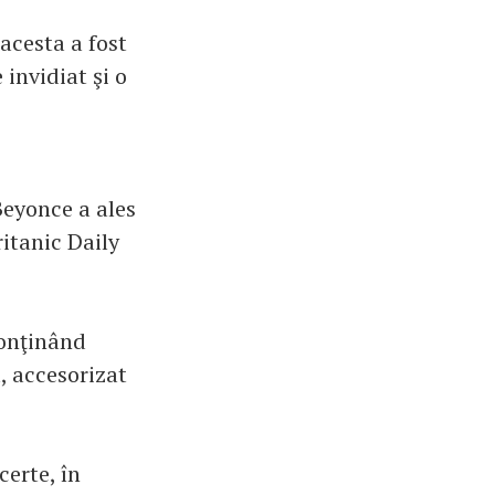
acesta a fost
 invidiat şi o
Beyonce a ales
ritanic Daily
conţinând
, accesorizat
certe, în