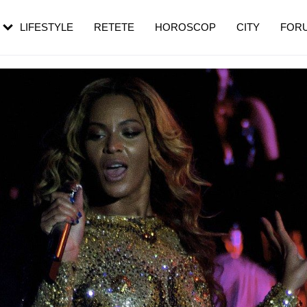
rebui să mergi
și 60 de ani. De ce te trezești mai des
pe măsură ce înaintezi în vârstă
LIFESTYLE
RETETE
HOROSCOP
CITY
FOR