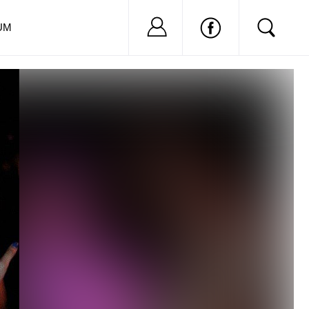
Nu ai cont?
Inregistreaza-
UM