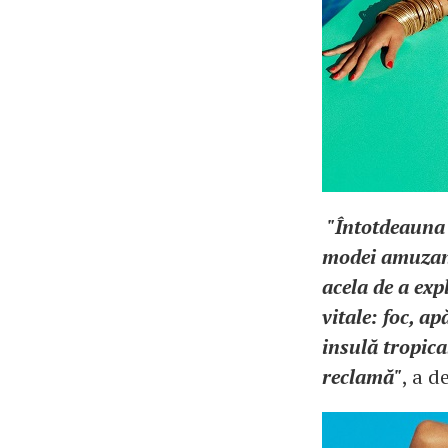
"Întotdeauna
modei amuzante
acela de a exp
vitale: foc, a
insulă tropica
reclamă"
, a d