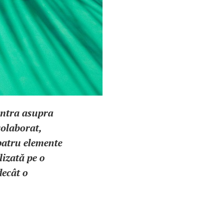
entra asupra
colaborat,
 patru elemente
lizată pe o
decât o