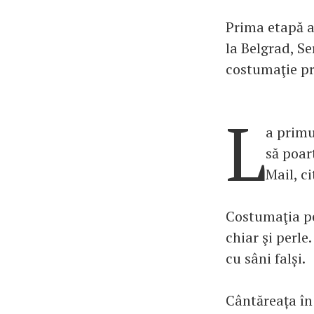
Prima etapă a 
la Belgrad, Se
costumaţie p
L
a primu
să poar
Mail, c
Costumaţia pe
chiar şi perle
cu sâni falși.
Cântăreața în 