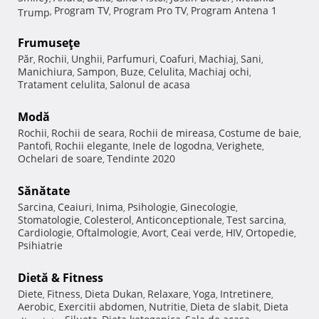
Program TV
Program Pro TV
Program Antena 1
Trump
,
,
,
Frumuseţe
Păr
Rochii
Unghii
Parfumuri
Coafuri
Machiaj
Sani
,
,
,
,
,
,
,
Manichiura
Sampon
Buze
Celulita
Machiaj ochi
,
,
,
,
,
Tratament celulita
Salonul de acasa
,
Modă
Rochii
Rochii de seara
Rochii de mireasa
Costume de baie
,
,
,
,
Pantofi
Rochii elegante
Inele de logodna
Verighete
,
,
,
,
Ochelari de soare
Tendinte 2020
,
Sănătate
Sarcina
Ceaiuri
Inima
Psihologie
Ginecologie
,
,
,
,
,
Stomatologie
Colesterol
Anticonceptionale
Test sarcina
,
,
,
,
Cardiologie
Oftalmologie
Avort
Ceai verde
HIV
Ortopedie
,
,
,
,
,
,
Psihiatrie
Dietă & Fitness
Diete
Fitness
Dieta Dukan
Relaxare
Yoga
Intretinere
,
,
,
,
,
,
Aerobic
Exercitii abdomen
Nutritie
Dieta de slabit
Dieta
,
,
,
,