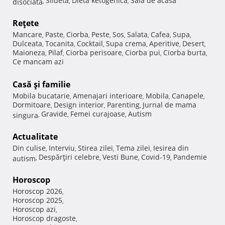
Silueta
Dieta ketogenica
Sala de acasa
disociata
,
,
,
Reţete
Mancare
Paste
Ciorba
Peste
Sos
Salata
Cafea
Supa
,
,
,
,
,
,
,
,
Dulceata
Tocanita
Cocktail
Supa crema
Aperitive
Desert
,
,
,
,
,
,
Maioneza
Pilaf
Ciorba perisoare
Ciorba pui
Ciorba burta
,
,
,
,
,
Ce mancam azi
Casă şi familie
Mobila bucatarie
Amenajari interioare
Mobila
Canapele
,
,
,
,
Dormitoare
Design interior
Parenting
Jurnal de mama
,
,
,
Gravide
Femei curajoase
Autism
singura
,
,
,
Actualitate
Din culise
Interviu
Stirea zilei
Tema zilei
Iesirea din
,
,
,
,
Despărţiri celebre
Vesti Bune
Covid-19
Pandemie
autism
,
,
,
,
Horoscop
Horoscop 2026
,
Horoscop 2025
,
Horoscop azi
,
Horoscop dragoste
,