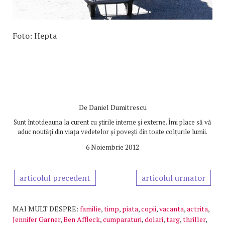
Foto: Hepta
De
Daniel Dumitrescu
Sunt întotdeauna la curent cu știrile interne și externe. Îmi place să vă
aduc noutăți din viața vedetelor și povești din toate colțurile lumii.
6 Noiembrie 2012
articolul precedent
articolul urmator
MAI MULT DESPRE:
familie
,
timp
,
piata
,
copii
,
vacanta
,
actrita
,
Jennifer Garner
,
Ben Affleck
,
cumparaturi
,
dolari
,
targ
,
thriller
,