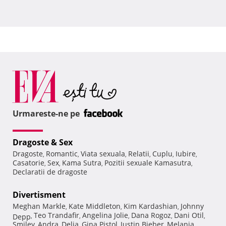
Urmareste-ne pe
Dragoste & Sex
Dragoste
Romantic
Viata sexuala
Relatii
Cuplu
Iubire
,
,
,
,
,
,
Casatorie
Sex
Kama Sutra
Pozitii sexuale Kamasutra
,
,
,
,
Declaratii de dragoste
Divertisment
Meghan Markle
Kate Middleton
Kim Kardashian
Johnny
,
,
,
Teo Trandafir
Angelina Jolie
Dana Rogoz
Dani Otil
Depp
,
,
,
,
,
Smiley
Andra
Delia
Gina Pistol
Justin Bieber
Melania
,
,
,
,
,