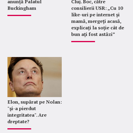
anunță Palatul
Cluj. Boc, către
Buckingham
consilierii USR: „Cu 10
like-uri pe internet și
mamă, mergeți acasă,
explicați la soție cât de
bun ați fost astăzi”
Elon, supărat pe Nolan:
"şi-a pierdut
integritatea". Are
dreptate?