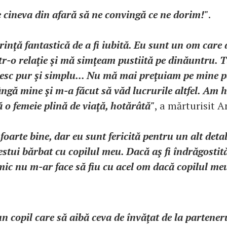
 cineva din afară să ne convingă ce ne dorim!"
.
inţă fantastică de a fi iubită. Eu sunt un om care 
ntr-o relaţie şi mă simţeam pustiită pe dinăuntru.
oresc pur şi simplu... Nu mă mai preţuiam pe mine 
ângă mine şi m-a făcut să văd lucrurile altfel. Am 
o femeie plină de viaţă, hotărâtă"
, a mărturisit 
foarte bine, dar eu sunt fericită pentru un alt deta
estui bărbat cu copilul meu. Dacă aş fi îndrăgosti
mic nu m-ar face să fiu cu acel om dacă copilul meu
 copil care să aibă ceva de învăţat de la partene