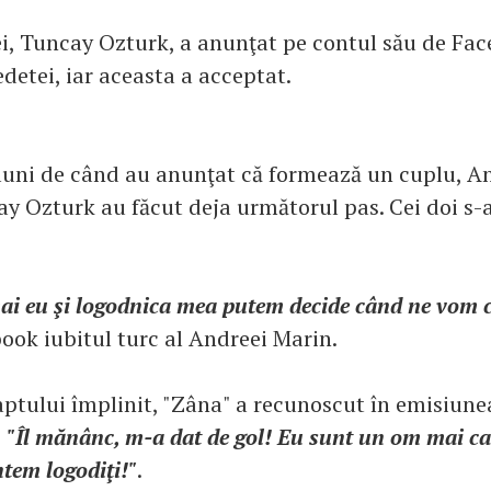
ei, Tuncay Ozturk, a anunţat pe contul său de Fac
detei, iar aceasta a acceptat.
 luni de când au anunţat că formează un cuplu, 
ay Ozturk au făcut deja următorul pas. Cei doi s-
.
i eu şi logodnica mea putem decide când ne vom c
book iubitul turc al Andreei Marin.
faptului împlinit, "Zâna" a recunoscut în emisiun
:
"Îl mănânc, m-a dat de gol! Eu sunt un om mai cal
ntem logodiţi!"
.