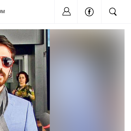
Nu ai cont?
Inregistreaza-
UM