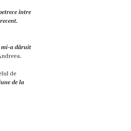
petrece între
recent.
y mi-a dăruit
Andreea.
elul de
iune de la