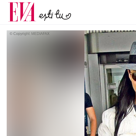
menopauză și când ar t
Carieră
la medic
Actualitate
© Copyright: MEDIAFAX