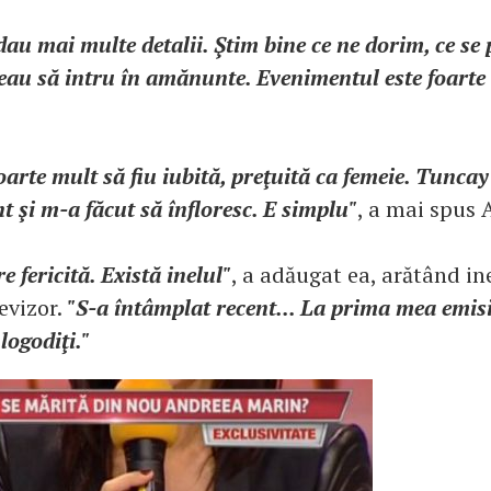
au mai multe detalii. Ştim bine ce ne dorim, ce se 
eau să intru în amănunte. Evenimentul este foarte 
arte mult să fiu iubită, preţuită ca femeie. Tunca
t şi m-a făcut să înfloresc. E simplu"
, a mai spus 
e fericită. Există inelul"
, a adăugat ea, arătând in
evizor.
"S-a întâmplat recent... La prima mea emis
ogodiţi."