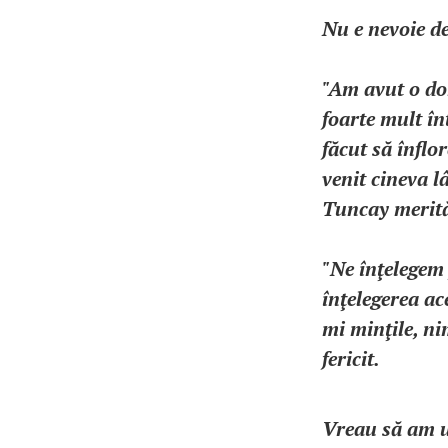
Nu e nevoie de
"Am avut o dor
foarte mult î
făcut să înfl
venit cineva l
Tuncay merită 
"Ne înţelegem 
înţelegerea ac
mi minţile, ni
fericit.
Vreau să am un