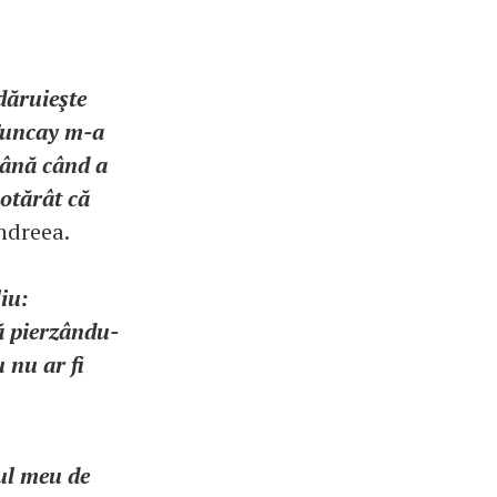
dăruieşte
 Tuncay m-a
până când a
hotărât că
Andreea.
liu:
tă pierzându-
 nu ar fi
rul meu de