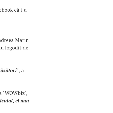
ebook că i-a
Andreea Marin
au logodit de
ăsători"
, a
ea "WOWbiz",
culat, el mai