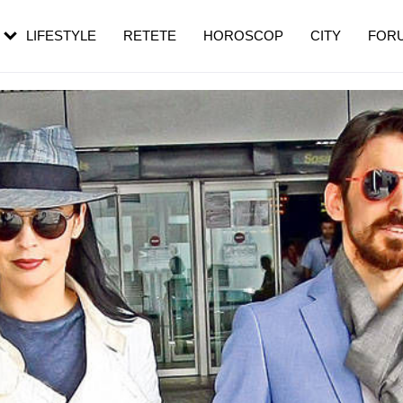
rebui să mergi
și 60 de ani. De ce te trezești mai des
pe măsură ce înaintezi în vârstă
LIFESTYLE
RETETE
HOROSCOP
CITY
FOR