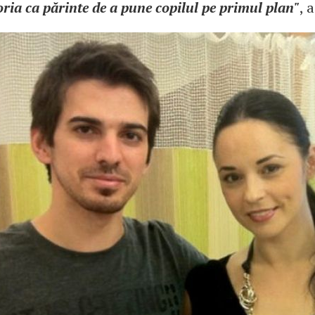
ria ca părinte de a pune copilul pe primul plan"
, 