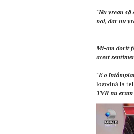
"Nu vreau să d
noi, dar nu vr
Mi-am dorit fo
acest sentimen
"E o întâmplar
logodnă la tel
TVR nu eram l