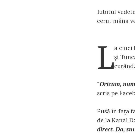
Iubitul vedet
cerut mâna ve
L
a cinci
şi Tunc
curând
"Oricum, numa
scris pe Face
Pusă în faţa 
de la Kanal D
direct. Da, su