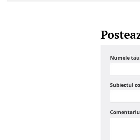
Postea
Numele tau
Subiectul c
Comentariu