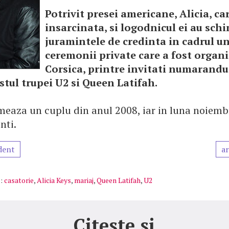
Potrivit presei americane, Alicia, ca
insarcinata, si logodnicul ei au sch
juramintele de credinta in cadrul un
ceremonii private care a fost organi
Corsica, printre invitati numarandu-
stul trupei U2 si Queen Latifah.
meaza un cuplu din anul 2008, iar in luna noiemb
nti.
dent
ar
:
casatorie
,
Alicia Keys
,
mariaj
,
Queen Latifah
,
U2
Citeste si...