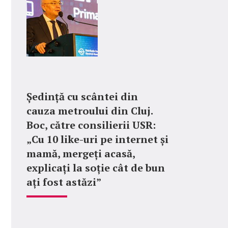
Ședință cu scântei din
cauza metroului din Cluj.
Boc, către consilierii USR:
„Cu 10 like-uri pe internet și
mamă, mergeți acasă,
explicați la soție cât de bun
ați fost astăzi”