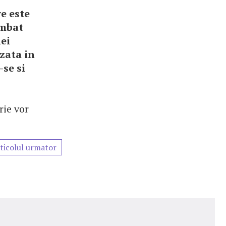
re este
imbat
ei
zata in
se si
rie vor
ticolul urmator