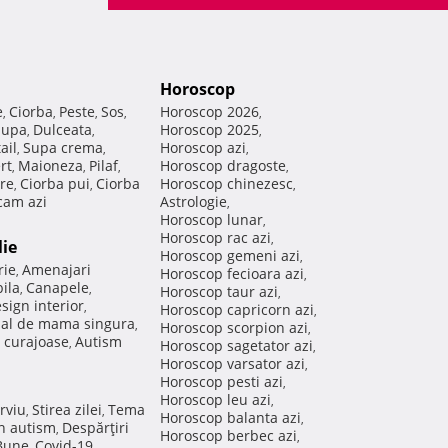
Horoscop
e
Ciorba
Peste
Sos
Horoscop 2026
,
,
,
,
,
Supa
Dulceata
Horoscop 2025
,
,
,
ail
Supa crema
Horoscop azi
,
,
,
rt
Maioneza
Pilaf
Horoscop dragoste
,
,
,
,
re
Ciorba pui
Ciorba
Horoscop chinezesc
,
,
,
am azi
Astrologie
,
Horoscop lunar
,
Horoscop rac azi
,
lie
Horoscop gemeni azi
,
rie
Amenajari
,
Horoscop fecioara azi
,
ila
Canapele
,
,
Horoscop taur azi
,
sign interior
,
Horoscop capricorn azi
,
nal de mama singura
,
Horoscop scorpion azi
,
 curajoase
Autism
,
Horoscop sagetator azi
,
Horoscop varsator azi
,
Horoscop pesti azi
,
Horoscop leu azi
,
rviu
Stirea zilei
Tema
,
,
Horoscop balanta azi
,
in autism
Despărţiri
,
Horoscop berbec azi
,
 Bune
Covid-19
,
,