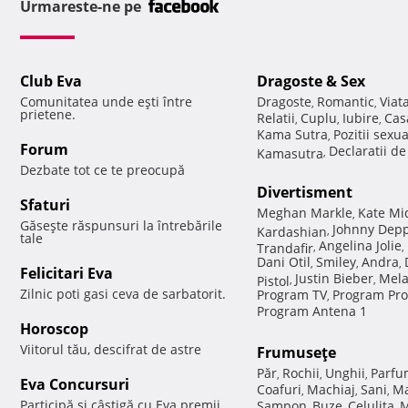
Urmareste-ne pe
Club Eva
Dragoste & Sex
Comunitatea unde eşti între
Dragoste
Romantic
Viat
,
,
prietene.
Relatii
Cuplu
Iubire
Cas
,
,
,
Kama Sutra
Pozitii sexu
,
Forum
Declaratii d
Kamasutra
,
Dezbate tot ce te preocupă
Divertisment
Sfaturi
Meghan Markle
Kate Mi
,
Găseşte răspunsuri la întrebările
Johnny Dep
Kardashian
,
tale
Angelina Jolie
Trandafir
,
,
Dani Otil
Smiley
Andra
,
,
,
Felicitari Eva
Justin Bieber
Mela
Pistol
,
,
Zilnic poti gasi ceva de sarbatorit.
Program TV
Program Pro
,
Program Antena 1
Horoscop
Viitorul tău, descifrat de astre
Frumuseţe
Păr
Rochii
Unghii
Parfu
,
,
,
Eva Concursuri
Coafuri
Machiaj
Sani
Ma
,
,
,
Participă şi câştigă cu Eva premii
Sampon
Buze
Celulita
M
,
,
,