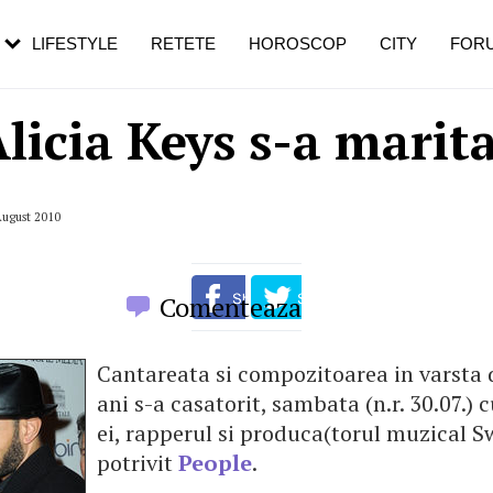
rebui să mergi
și 60 de ani. De ce te trezești mai des
pe măsură ce înaintezi în vârstă
LIFESTYLE
RETETE
HOROSCOP
CITY
FOR
licia Keys s-a marit
August 2010
Comenteaza
Cantareata si compozitoarea in varsta 
ani s-a casatorit, sambata (n.r. 30.07.) c
ei, rapperul si produca(torul muzical S
potrivit
People
.