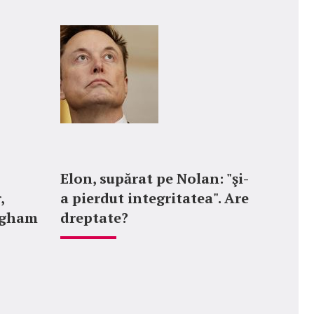
Elon, supărat pe Nolan: "şi-
,
a pierdut integritatea". Are
ngham
dreptate?