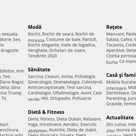
Modă
Reţete
a sexuala
Rochii
Rochii de seara
Rochii de
Mancare
Past
,
,
,
,
atorie
Sex
Costume de baie
Pantofi
Salata
Cafea
,
,
mireasa
,
,
,
,
,
ale
Rochii elegante
Inele de logodna
Tocanita
Cockt
,
,
,
e dragoste
Verighete
Ochelari de soare
Aperitive
Dese
,
,
,
Tendinte 2020
Ciorba perisoa
Ce manc
burta
,
Sănătate
ddleton
Kim
,
Casă şi fami
p
Teo
Sarcina
Ceaiuri
Inima
Psihologie
,
,
,
,
,
Dana Rogoz
Ginecologie
Stomatologie
Colesterol
Mobila bucata
,
,
,
,
Delia
Gina
Anticonceptionale
Test sarcina
Mob
,
,
,
interioare
,
nia Trump
Cardiologie
Oftalmologie
Avort
Ceai
Dormitoare
De
,
,
,
,
,
 TV
HIV
Ortopedie
Psihiatrie
Parenting
Jur
,
verde
,
,
,
,
Gravide
Femei
,
Dietă & Fitness
Actualitate
Diete
Fitness
Dieta Dukan
Relaxare
,
,
,
,
muri
Yoga
Intretinere
Aerobic
Exercitii
Din culise
Inte
,
,
,
,
,
nichiura
Nutritie
Dieta de slabit
Iesirea d
,
abdomen
,
,
,
zilei
,
achiaj ochi
Dieta disociata
Silueta
Dieta
Vesti
,
,
,
celebre
,