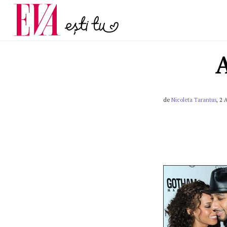
menopauză și când ar t
Carieră
la medic
Actualitate
A
de
Nicoleta Tarantus
, 2 