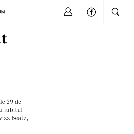
Nu ai cont?
Inregistreaza-
UM
at
de 29 de
u iubitul
wizz Beatz,