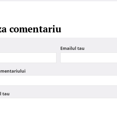
za comentariu
Emailul tau
omentariului
l tau