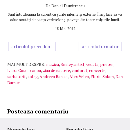
De
Daniel Dumitrescu
Sunt întotdeauna la curent cu știrile interne și externe. Îmi place să vă
aduc noutăți din viața vedetelor și povești din toate colțurile lumii.
18 Mai 2012
articolul precedent
articolul urmator
MAI MULT DESPRE:
muzica
,
Smiley
,
artist
,
vedeta
,
prieten
,
Laura Cosoi
,
cadou
,
ziua de nastere
,
cantaret
,
concerte
,
sarbatorit
,
coleg
,
Andreea Banica
,
Alex Velea
,
Florin Salam
,
Dan
Bursuc
Posteaza comentariu
Numele tau
Emailul tau