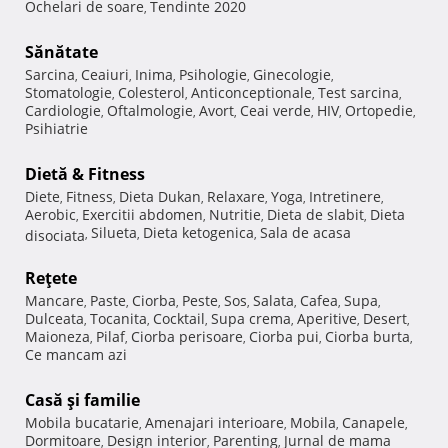
Ochelari de soare
Tendinte 2020
,
Sănătate
Sarcina
Ceaiuri
Inima
Psihologie
Ginecologie
,
,
,
,
,
Stomatologie
Colesterol
Anticonceptionale
Test sarcina
,
,
,
,
Cardiologie
Oftalmologie
Avort
Ceai verde
HIV
Ortopedie
,
,
,
,
,
,
Psihiatrie
Dietă & Fitness
Diete
Fitness
Dieta Dukan
Relaxare
Yoga
Intretinere
,
,
,
,
,
,
Aerobic
Exercitii abdomen
Nutritie
Dieta de slabit
Dieta
,
,
,
,
Silueta
Dieta ketogenica
Sala de acasa
disociata
,
,
,
Reţete
Mancare
Paste
Ciorba
Peste
Sos
Salata
Cafea
Supa
,
,
,
,
,
,
,
,
Dulceata
Tocanita
Cocktail
Supa crema
Aperitive
Desert
,
,
,
,
,
,
Maioneza
Pilaf
Ciorba perisoare
Ciorba pui
Ciorba burta
,
,
,
,
,
Ce mancam azi
Casă şi familie
Mobila bucatarie
Amenajari interioare
Mobila
Canapele
,
,
,
,
Dormitoare
Design interior
Parenting
Jurnal de mama
,
,
,