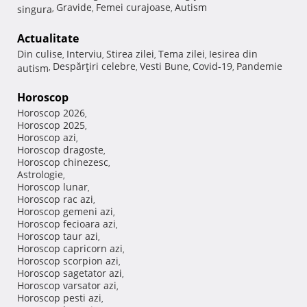
Gravide
Femei curajoase
Autism
singura
,
,
,
Actualitate
Din culise
Interviu
Stirea zilei
Tema zilei
Iesirea din
,
,
,
,
Despărţiri celebre
Vesti Bune
Covid-19
Pandemie
autism
,
,
,
,
Horoscop
Horoscop 2026
,
Horoscop 2025
,
Horoscop azi
,
Horoscop dragoste
,
Horoscop chinezesc
,
Astrologie
,
Horoscop lunar
,
Horoscop rac azi
,
Horoscop gemeni azi
,
Horoscop fecioara azi
,
Horoscop taur azi
,
Horoscop capricorn azi
,
Horoscop scorpion azi
,
Horoscop sagetator azi
,
Horoscop varsator azi
,
Horoscop pesti azi
,