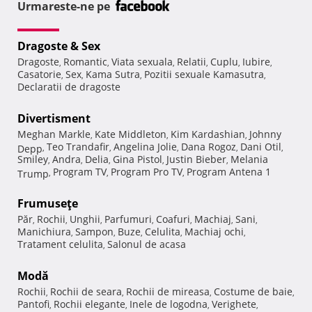
Urmareste-ne pe
Dragoste & Sex
Dragoste
Romantic
Viata sexuala
Relatii
Cuplu
Iubire
,
,
,
,
,
,
Casatorie
Sex
Kama Sutra
Pozitii sexuale Kamasutra
,
,
,
,
Declaratii de dragoste
Divertisment
Meghan Markle
Kate Middleton
Kim Kardashian
Johnny
,
,
,
Teo Trandafir
Angelina Jolie
Dana Rogoz
Dani Otil
Depp
,
,
,
,
,
Smiley
Andra
Delia
Gina Pistol
Justin Bieber
Melania
,
,
,
,
,
Program TV
Program Pro TV
Program Antena 1
Trump
,
,
,
Frumuseţe
Păr
Rochii
Unghii
Parfumuri
Coafuri
Machiaj
Sani
,
,
,
,
,
,
,
Manichiura
Sampon
Buze
Celulita
Machiaj ochi
,
,
,
,
,
Tratament celulita
Salonul de acasa
,
Modă
Rochii
Rochii de seara
Rochii de mireasa
Costume de baie
,
,
,
,
Pantofi
Rochii elegante
Inele de logodna
Verighete
,
,
,
,