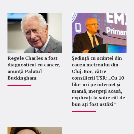
Regele Charles a fost
Ședință cu scântei din
diagnosticat cu cancer,
cauza metroului din
anunță Palatul
Cluj. Boc, către
Buckingham
consilierii USR: „Cu 10
like-uri pe internet și
mamă, mergeți acasă,
explicați la soție cât de
bun ați fost astăzi”