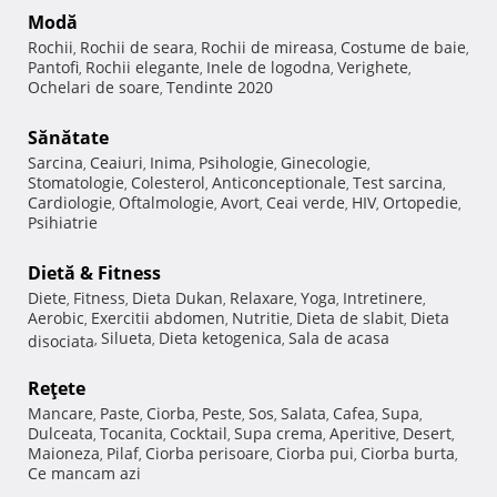
Modă
Rochii
Rochii de seara
Rochii de mireasa
Costume de baie
,
,
,
,
Pantofi
Rochii elegante
Inele de logodna
Verighete
,
,
,
,
Ochelari de soare
Tendinte 2020
,
Sănătate
Sarcina
Ceaiuri
Inima
Psihologie
Ginecologie
,
,
,
,
,
Stomatologie
Colesterol
Anticonceptionale
Test sarcina
,
,
,
,
Cardiologie
Oftalmologie
Avort
Ceai verde
HIV
Ortopedie
,
,
,
,
,
,
Psihiatrie
Dietă & Fitness
Diete
Fitness
Dieta Dukan
Relaxare
Yoga
Intretinere
,
,
,
,
,
,
Aerobic
Exercitii abdomen
Nutritie
Dieta de slabit
Dieta
,
,
,
,
Silueta
Dieta ketogenica
Sala de acasa
disociata
,
,
,
Reţete
Mancare
Paste
Ciorba
Peste
Sos
Salata
Cafea
Supa
,
,
,
,
,
,
,
,
Dulceata
Tocanita
Cocktail
Supa crema
Aperitive
Desert
,
,
,
,
,
,
Maioneza
Pilaf
Ciorba perisoare
Ciorba pui
Ciorba burta
,
,
,
,
,
Ce mancam azi