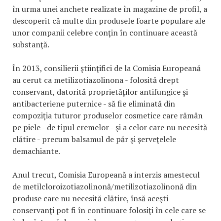
în urma unei anchete realizate în magazine de profil, a
descoperit că multe din produsele foarte populare ale
unor companii celebre conţin în continuare această
substanţă.
În 2013, consilierii ştiinţifici de la Comisia Europeană
au cerut ca metilizotiazolinona - folosită drept
conservant, datorită proprietăţilor antifungice şi
antibacteriene puternice - să fie eliminată din
compoziţia tuturor produselor cosmetice care rămân
pe piele - de tipul cremelor - şi a celor care nu necesită
clătire - precum balsamul de păr şi şerveţelele
demachiante.
Anul trecut, Comisia Europeană a interzis amestecul
de metilcloroizotiazolinonă/metilizotiazolinonă din
produse care nu necesită clătire, însă aceşti
conservanţi pot fi în continuare folosiţi în cele care se