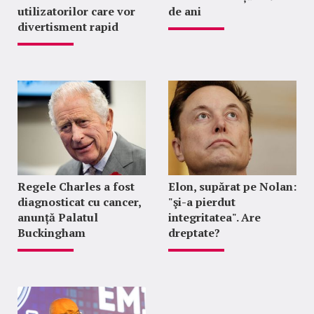
utilizatorilor care vor
de ani
divertisment rapid
Regele Charles a fost
Elon, supărat pe Nolan:
diagnosticat cu cancer,
"şi-a pierdut
anunță Palatul
integritatea". Are
Buckingham
dreptate?