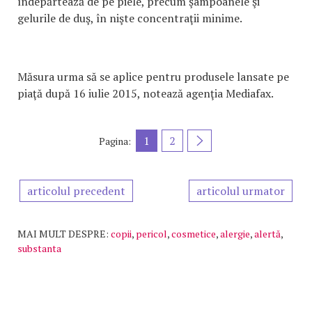
îndepărtează de pe piele, precum şampoanele şi
gelurile de duş, în nişte concentraţii minime.
Măsura urma să se aplice pentru produsele lansate pe
piaţă după 16 iulie 2015, notează agenţia Mediafax.
1
2
Pagina:
articolul precedent
articolul urmator
MAI MULT DESPRE:
copii
,
pericol
,
cosmetice
,
alergie
,
alertă
,
substanta