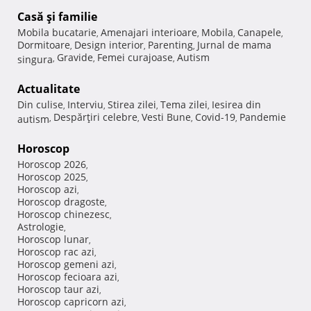
Casă şi familie
Mobila bucatarie
Amenajari interioare
Mobila
Canapele
,
,
,
,
Dormitoare
Design interior
Parenting
Jurnal de mama
,
,
,
Gravide
Femei curajoase
Autism
singura
,
,
,
Actualitate
Din culise
Interviu
Stirea zilei
Tema zilei
Iesirea din
,
,
,
,
Despărţiri celebre
Vesti Bune
Covid-19
Pandemie
autism
,
,
,
,
Horoscop
Horoscop 2026
,
Horoscop 2025
,
Horoscop azi
,
Horoscop dragoste
,
Horoscop chinezesc
,
Astrologie
,
Horoscop lunar
,
Horoscop rac azi
,
Horoscop gemeni azi
,
Horoscop fecioara azi
,
Horoscop taur azi
,
Horoscop capricorn azi
,