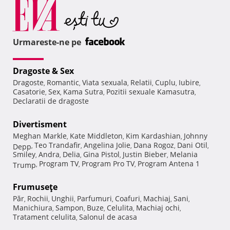
Urmareste-ne pe
Dragoste & Sex
Dragoste
Romantic
Viata sexuala
Relatii
Cuplu
Iubire
,
,
,
,
,
,
Casatorie
Sex
Kama Sutra
Pozitii sexuale Kamasutra
,
,
,
,
Declaratii de dragoste
Divertisment
Meghan Markle
Kate Middleton
Kim Kardashian
Johnny
,
,
,
Teo Trandafir
Angelina Jolie
Dana Rogoz
Dani Otil
Depp
,
,
,
,
,
Smiley
Andra
Delia
Gina Pistol
Justin Bieber
Melania
,
,
,
,
,
Program TV
Program Pro TV
Program Antena 1
Trump
,
,
,
Frumuseţe
Păr
Rochii
Unghii
Parfumuri
Coafuri
Machiaj
Sani
,
,
,
,
,
,
,
Manichiura
Sampon
Buze
Celulita
Machiaj ochi
,
,
,
,
,
Tratament celulita
Salonul de acasa
,