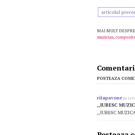
articolul prece
MAI MULT DESPRE
muzician
,
compozit
Comentarii
POSTEAZA COME
ritapavone
pe 24 F
,,IUBESC MUZIC
,,IUBESC MUZICA
Posteaza 