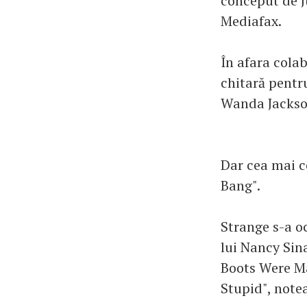
conceput de J
Mediafax.
În afara cola
chitară pentr
Wanda Jackso
Dar cea mai c
Bang".
Strange s-a o
lui Nancy Sin
Boots Were Ma
Stupid", note