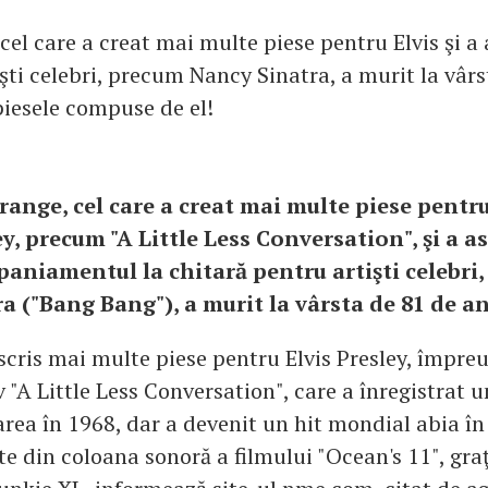
 cel care a creat mai multe piese pentru Elvis şi 
işti celebri, precum Nancy Sinatra, a murit la vâr
 piesele compuse de el!
trange, cel care a creat mai multe piese pentru
y, precum "A Little Less Conversation", şi a a
aniamentul la chitară pentru artişti celebri,
a ("Bang Bang"), a murit la vârsta de 81 de an
scris mai multe piese pentru Elvis Presley, împr
v "A Little Less Conversation", care a înregistrat 
area în 1968, dar a devenit un hit mondial abia î
te din coloana sonoră a filmului "Ocean's 11", gra