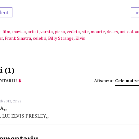
dent
ar
:
film
,
muzica
,
artist
,
varsta
,
piesa
,
vedeta
,
site
,
moarte
,
deces
,
ani
,
coloa
or
,
Frank Sinatra
,
celebri
,
Billy Strange
,
Elvis
 (1)
NTARIU
Afiseaza:
Cele mai r
eb 2012, 22:22
A,,
 LUI ELVIS PRESLEY,,
comentariu