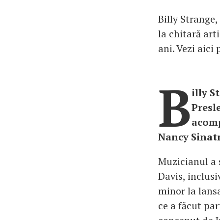
Billy Strange,
la chitară art
ani. Vezi aici
B
illy S
Presle
acomp
Nancy Sinatr
Muzicianul a 
Davis, inclusi
minor la lans
ce a făcut par