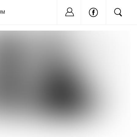
Nu ai cont?
Inregistreaza-
UM