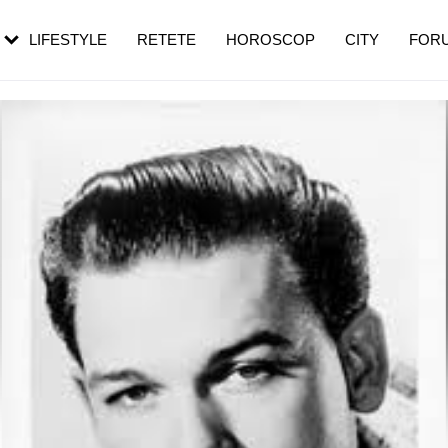
rezești mai des
Cât durează, cum te pregătești și cât
i în vârstă
de dureroasă este investigația
LIFESTYLE
RETETE
HOROSCOP
CITY
FOR