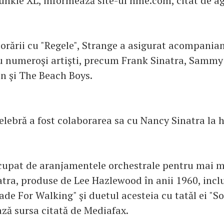
unkie XL, informează site-ul nme.com, citat de a
borării cu "Regele", Strange a asigurat acompania
u numeroşi artişti, precum Frank Sinatra, Sammy 
n şi The Beach Boys.
elebră a fost colaborarea sa cu Nancy Sinatra la h
cupat de aranjamentele orchestrale pentru mai mu
atra, produse de Lee Hazlewood în anii 1960, incl
de For Walking" şi duetul acesteia cu tatăl ei "
ază sursa citată de Mediafax.