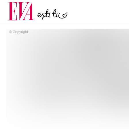
și 60 de ani. De ce te t
Carieră
pe măsură ce înaintez
Actualitate
© Copyright: