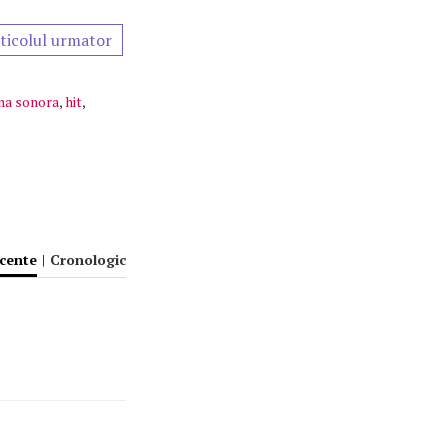
ticolul urmator
na sonora
,
hit
,
ecente
|
Cronologic