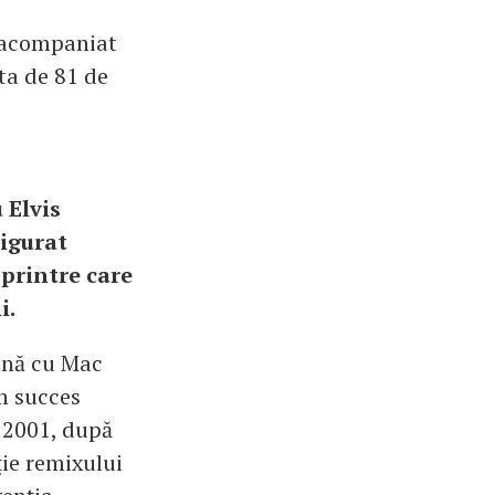
a acompaniat
sta de 81 de
 Elvis
sigurat
 printre care
i.
eună cu Mac
un succes
n 2001, după
ţie remixului