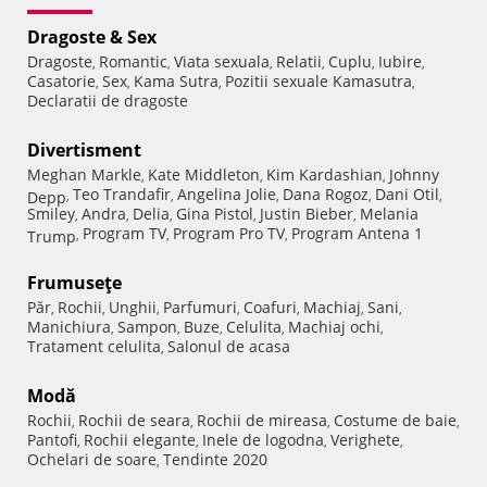
Dragoste & Sex
Dragoste
Romantic
Viata sexuala
Relatii
Cuplu
Iubire
,
,
,
,
,
,
Casatorie
Sex
Kama Sutra
Pozitii sexuale Kamasutra
,
,
,
,
Declaratii de dragoste
Divertisment
Meghan Markle
Kate Middleton
Kim Kardashian
Johnny
,
,
,
Teo Trandafir
Angelina Jolie
Dana Rogoz
Dani Otil
Depp
,
,
,
,
,
Smiley
Andra
Delia
Gina Pistol
Justin Bieber
Melania
,
,
,
,
,
Program TV
Program Pro TV
Program Antena 1
Trump
,
,
,
Frumuseţe
Păr
Rochii
Unghii
Parfumuri
Coafuri
Machiaj
Sani
,
,
,
,
,
,
,
Manichiura
Sampon
Buze
Celulita
Machiaj ochi
,
,
,
,
,
Tratament celulita
Salonul de acasa
,
Modă
Rochii
Rochii de seara
Rochii de mireasa
Costume de baie
,
,
,
,
Pantofi
Rochii elegante
Inele de logodna
Verighete
,
,
,
,
Ochelari de soare
Tendinte 2020
,