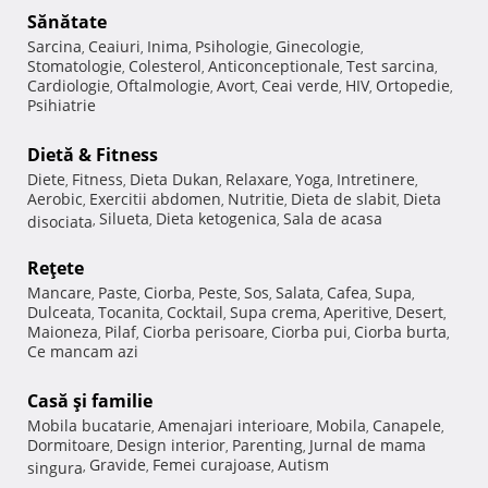
Sănătate
Sarcina
Ceaiuri
Inima
Psihologie
Ginecologie
,
,
,
,
,
Stomatologie
Colesterol
Anticonceptionale
Test sarcina
,
,
,
,
Cardiologie
Oftalmologie
Avort
Ceai verde
HIV
Ortopedie
,
,
,
,
,
,
Psihiatrie
Dietă & Fitness
Diete
Fitness
Dieta Dukan
Relaxare
Yoga
Intretinere
,
,
,
,
,
,
Aerobic
Exercitii abdomen
Nutritie
Dieta de slabit
Dieta
,
,
,
,
Silueta
Dieta ketogenica
Sala de acasa
disociata
,
,
,
Reţete
Mancare
Paste
Ciorba
Peste
Sos
Salata
Cafea
Supa
,
,
,
,
,
,
,
,
Dulceata
Tocanita
Cocktail
Supa crema
Aperitive
Desert
,
,
,
,
,
,
Maioneza
Pilaf
Ciorba perisoare
Ciorba pui
Ciorba burta
,
,
,
,
,
Ce mancam azi
Casă şi familie
Mobila bucatarie
Amenajari interioare
Mobila
Canapele
,
,
,
,
Dormitoare
Design interior
Parenting
Jurnal de mama
,
,
,
Gravide
Femei curajoase
Autism
singura
,
,
,