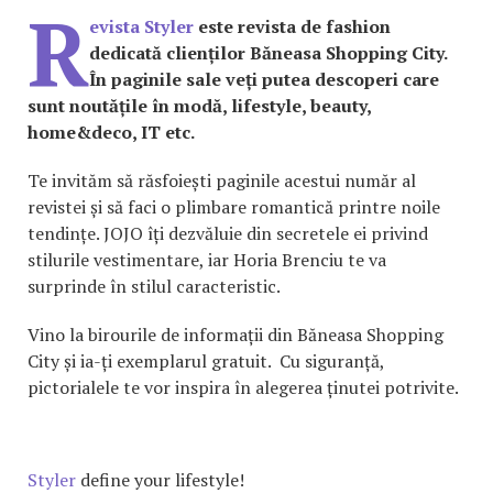
R
evista Styler
este revista de fashion
dedicată clienților Băneasa Shopping City.
În paginile sale veți putea descoperi care
sunt noutățile în modă, lifestyle, beauty,
home&deco, IT etc.
Te invităm să răsfoiești paginile acestui număr al
revistei și să faci o plimbare romantică printre noile
tendințe. JOJO îți dezvăluie din secretele ei privind
stilurile vestimentare, iar Horia Brenciu te va
surprinde în stilul caracteristic.
Vino la birourile de informații din Băneasa Shopping
City și ia-ți exemplarul gratuit. Cu siguranță,
pictorialele te vor inspira în alegerea ținutei potrivite.
Styler
define your lifestyle!