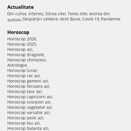
Actualitate
Din culise
Interviu
Stirea zilei
Tema zilei
Iesirea din
,
,
,
,
Despărţiri celebre
Vesti Bune
Covid-19
Pandemie
autism
,
,
,
,
Horoscop
Horoscop 2026
,
Horoscop 2025
,
Horoscop azi
,
Horoscop dragoste
,
Horoscop chinezesc
,
Astrologie
,
Horoscop lunar
,
Horoscop rac azi
,
Horoscop gemeni azi
,
Horoscop fecioara azi
,
Horoscop taur azi
,
Horoscop capricorn azi
,
Horoscop scorpion azi
,
Horoscop sagetator azi
,
Horoscop varsator azi
,
Horoscop pesti azi
,
Horoscop leu azi
,
Horoscop balanta azi
,