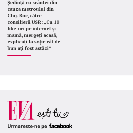
Ședință cu scântei din
cauza metroului din
Cluj. Boc, către
consilierii USR: „Cu 10
like-uri pe internet și
mamă, mergeți acasă,
explicați la soție cât de
bun ați fost astăzi”
Urmareste-ne pe