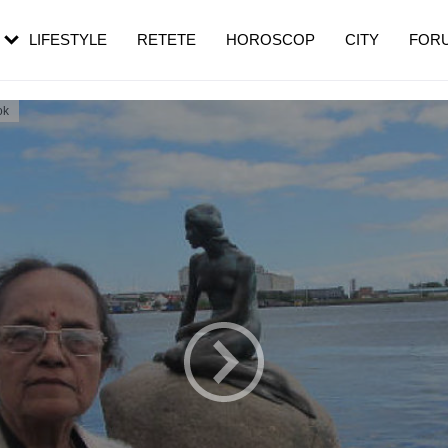
rezești mai des
Cât durează, cum te pregătești și cât
i în vârstă
de dureroasă este investigația
LIFESTYLE
RETETE
HOROSCOP
CITY
FOR
ok