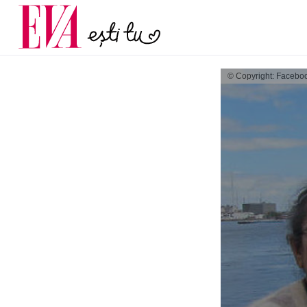
și 60 de ani. De ce te t
Carieră
pe măsură ce înaintez
Actualitate
© Copyright: Facebo