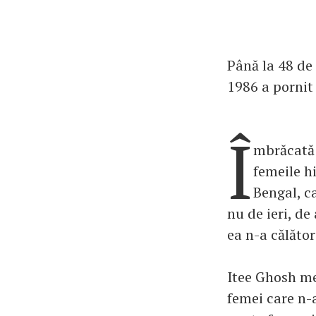
Până la 48 de 
1986 a pornit
Î
mbrăcată 
femeile h
Bengal, c
nu de ieri, de
ea n-a călători
Itee Ghosh me
femei care n-a