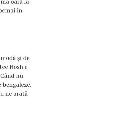
ima oară la
tocmai în
 modă şi de
Itee Hosh e
. Când nu
e bengaleze.
om
ne arată