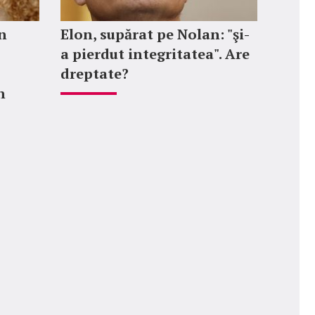
n
Elon, supărat pe Nolan: "şi-
a pierdut integritatea". Are
dreptate?
n