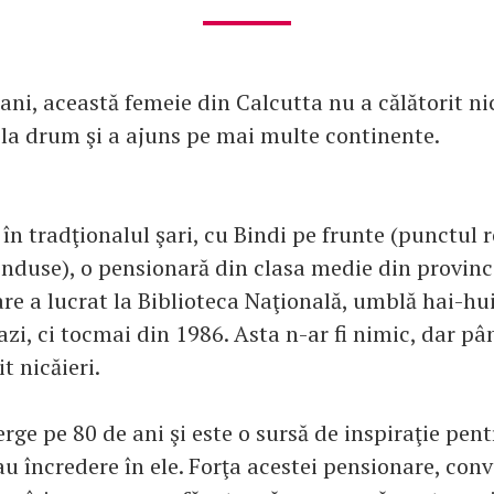
ani, această femeie din Calcutta nu a călătorit nic
 la drum şi a ajuns pe mai multe continente.
în tradţionalul şari, cu Bindi pe frunte (punctul 
induse), o pensionară din clasa medie din provinc
are a lucrat la Biblioteca Naţională, umblă hai-hui
 azi, ci tocmai din 1986. Asta n-ar fi nimic, dar pâ
t nicăieri.
rge pe 80 de ani şi este o sursă de inspiraţie pen
u încredere în ele. Forţa acestei pensionare, con