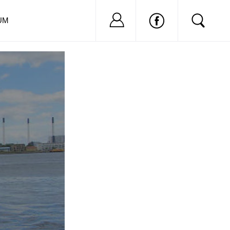
Nu ai cont?
Inregistreaza-
UM