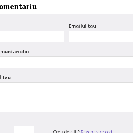
comentariu
Emailul tau
omentariului
l tau
Greu de citit?
Regenerare cod