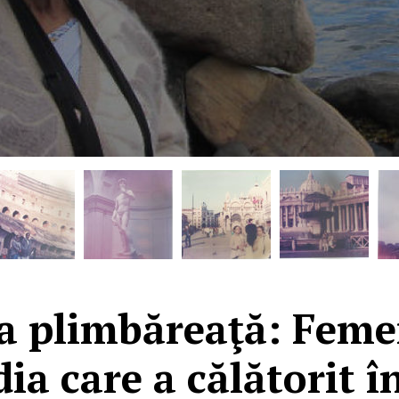
a plimbăreaţă: Femei
ia care a călătorit î