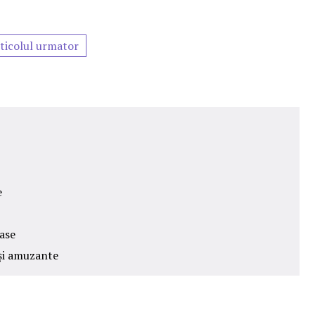
ticolul urmator
e
oase
 şi amuzante