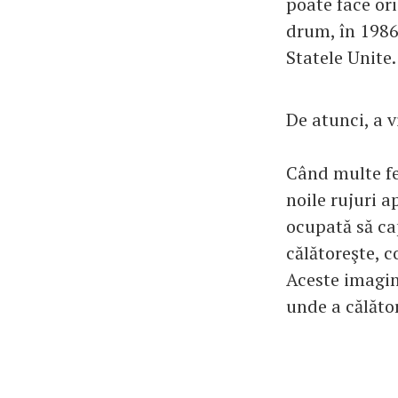
poate face or
drum, în 1986,
Statele Unite.
De atunci, a v
Când multe fe
noile rujuri a
ocupată să ca
călătoreşte, c
Aceste imagin
unde a călăto