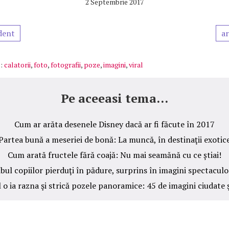
2 Septembrie 2017
dent
ar
:
calatorii
,
foto
,
fotografii
,
poze
,
imagini
,
viral
Pe aceeasi tema...
Cum ar arăta desenele Disney dacă ar fi făcute în 2017
Partea bună a meseriei de bonă: La muncă, în destinaţii exotic
Cum arată fructele fără coajă: Nu mai seamănă cu ce știai!
bul copiilor pierduţi în pădure, surprins în imagini spectacul
 o ia razna şi strică pozele panoramice: 45 de imagini ciudate