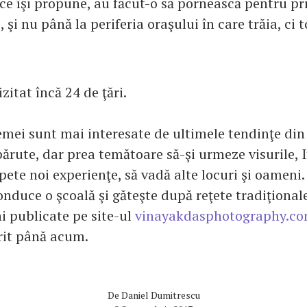
ice îşi propune, au făcut-o să pornească pentru pr
 şi nu până la periferia oraşului în care trăia, ci 
izitat încă 24 de ţări.
mei sunt mai interesate de ultimele tendinţe din
părute, dar prea temătoare să-şi urmeze visurile, 
pete noi experienţe, să vadă alte locuri şi oameni
onduce o şcoală şi găteşte după reţete tradiţional
i publicate pe site-ul
vinayakdasphotography.c
rit până acum.
De
Daniel Dumitrescu