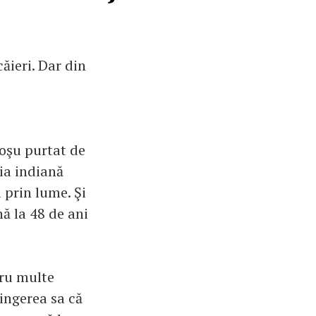
ăieri. Dar din
roşu purtat de
ia indiană
 prin lume. Şi
nă la 48 de ani
tru multe
vingerea sa că