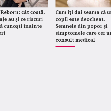
 Reborn: cât costă,
Cum îți dai seama că u
je au și ce riscuri
copil este deocheat.
să cunoști înainte
Semnele din popor și
ri
simptomele care cer u
consult medical