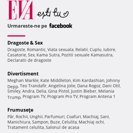
Urmareste-ne pe
Dragoste & Sex
Dragoste
Romantic
Viata sexuala
Relatii
Cuplu
Iubire
,
,
,
,
,
,
Casatorie
Sex
Kama Sutra
Pozitii sexuale Kamasutra
,
,
,
,
Declaratii de dragoste
Divertisment
Meghan Markle
Kate Middleton
Kim Kardashian
Johnny
,
,
,
Teo Trandafir
Angelina Jolie
Dana Rogoz
Dani Otil
Depp
,
,
,
,
,
Smiley
Andra
Delia
Gina Pistol
Justin Bieber
Melania
,
,
,
,
,
Program TV
Program Pro TV
Program Antena 1
Trump
,
,
,
Frumuseţe
Păr
Rochii
Unghii
Parfumuri
Coafuri
Machiaj
Sani
,
,
,
,
,
,
,
Manichiura
Sampon
Buze
Celulita
Machiaj ochi
,
,
,
,
,
Tratament celulita
Salonul de acasa
,