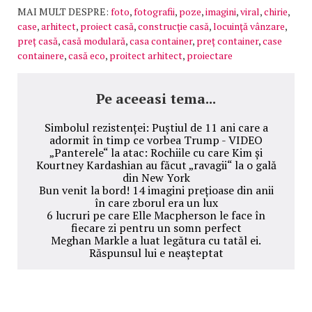
MAI MULT DESPRE:
foto
,
fotografii
,
poze
,
imagini
,
viral
,
chirie
,
case
,
arhitect
,
proiect casă
,
construcţie casă
,
locuinţă vânzare
,
preț casă
,
casă modulară
,
casa container
,
preț container
,
case
containere
,
casă eco
,
proitect arhitect
,
proiectare
Pe aceeasi tema...
Simbolul rezistenței: Puștiul de 11 ani care a
adormit în timp ce vorbea Trump - VIDEO
„Panterele“ la atac: Rochiile cu care Kim și
Kourtney Kardashian au făcut „ravagii“ la o gală
din New York
Bun venit la bord! 14 imagini prețioase din anii
în care zborul era un lux
6 lucruri pe care Elle Macpherson le face în
fiecare zi pentru un somn perfect
Meghan Markle a luat legătura cu tatăl ei.
Răspunsul lui e neașteptat