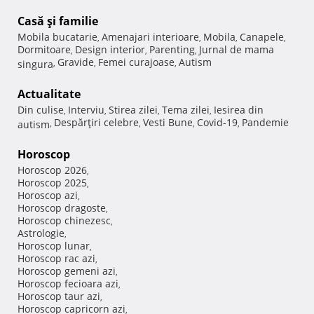
Casă şi familie
Mobila bucatarie
Amenajari interioare
Mobila
Canapele
,
,
,
,
Dormitoare
Design interior
Parenting
Jurnal de mama
,
,
,
Gravide
Femei curajoase
Autism
singura
,
,
,
Actualitate
Din culise
Interviu
Stirea zilei
Tema zilei
Iesirea din
,
,
,
,
Despărţiri celebre
Vesti Bune
Covid-19
Pandemie
autism
,
,
,
,
Horoscop
Horoscop 2026
,
Horoscop 2025
,
Horoscop azi
,
Horoscop dragoste
,
Horoscop chinezesc
,
Astrologie
,
Horoscop lunar
,
Horoscop rac azi
,
Horoscop gemeni azi
,
Horoscop fecioara azi
,
Horoscop taur azi
,
Horoscop capricorn azi
,