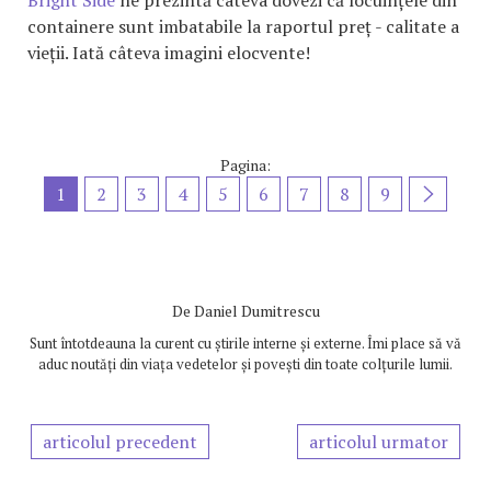
Bright Side
ne prezintă câteva dovezi că locuințele din
containere sunt imbatabile la raportul preț - calitate a
vieții. Iată câteva imagini elocvente!
Pagina:
1
2
3
4
5
6
7
8
9
De
Daniel Dumitrescu
Sunt întotdeauna la curent cu știrile interne și externe. Îmi place să vă
aduc noutăți din viața vedetelor și povești din toate colțurile lumii.
articolul precedent
articolul urmator