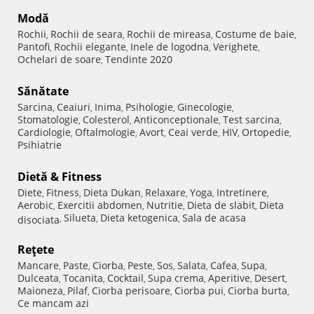
Modă
Rochii
Rochii de seara
Rochii de mireasa
Costume de baie
,
,
,
,
Pantofi
Rochii elegante
Inele de logodna
Verighete
,
,
,
,
Ochelari de soare
Tendinte 2020
,
Sănătate
Sarcina
Ceaiuri
Inima
Psihologie
Ginecologie
,
,
,
,
,
Stomatologie
Colesterol
Anticonceptionale
Test sarcina
,
,
,
,
Cardiologie
Oftalmologie
Avort
Ceai verde
HIV
Ortopedie
,
,
,
,
,
,
Psihiatrie
Dietă & Fitness
Diete
Fitness
Dieta Dukan
Relaxare
Yoga
Intretinere
,
,
,
,
,
,
Aerobic
Exercitii abdomen
Nutritie
Dieta de slabit
Dieta
,
,
,
,
Silueta
Dieta ketogenica
Sala de acasa
disociata
,
,
,
Reţete
Mancare
Paste
Ciorba
Peste
Sos
Salata
Cafea
Supa
,
,
,
,
,
,
,
,
Dulceata
Tocanita
Cocktail
Supa crema
Aperitive
Desert
,
,
,
,
,
,
Maioneza
Pilaf
Ciorba perisoare
Ciorba pui
Ciorba burta
,
,
,
,
,
Ce mancam azi