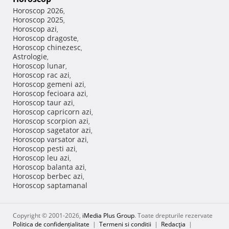
Horoscop 2026
,
Horoscop 2025
,
Horoscop azi
,
Horoscop dragoste
,
Horoscop chinezesc
,
Astrologie
,
Horoscop lunar
,
Horoscop rac azi
,
Horoscop gemeni azi
,
Horoscop fecioara azi
,
Horoscop taur azi
,
Horoscop capricorn azi
,
Horoscop scorpion azi
,
Horoscop sagetator azi
,
Horoscop varsator azi
,
Horoscop pesti azi
,
Horoscop leu azi
,
Horoscop balanta azi
,
Horoscop berbec azi
,
Horoscop saptamanal
Copyright © 2001-2026,
iMedia Plus Group
. Toate drepturile rezervate
Politica de confidențialitate
|
Termeni si conditii
|
Redacţia
|