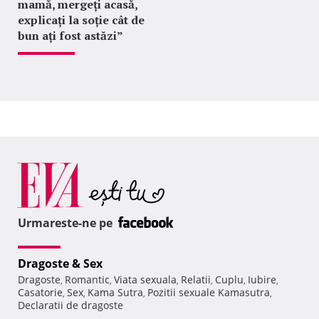
mamă, mergeți acasă,
explicați la soție cât de
bun ați fost astăzi”
Urmareste-ne pe
Dragoste & Sex
Dragoste
Romantic
Viata sexuala
Relatii
Cuplu
Iubire
,
,
,
,
,
,
Casatorie
Sex
Kama Sutra
Pozitii sexuale Kamasutra
,
,
,
,
Declaratii de dragoste