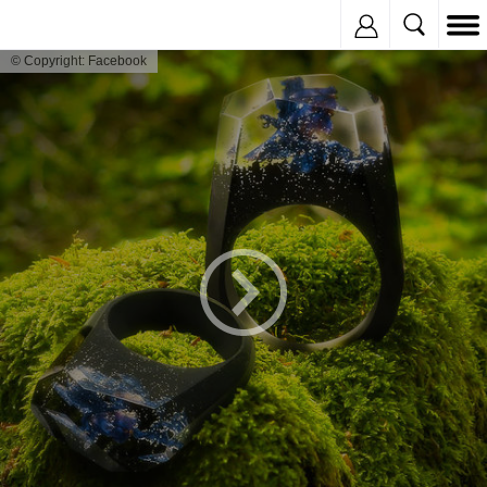
Inregistreaza
© Copyright: Facebook