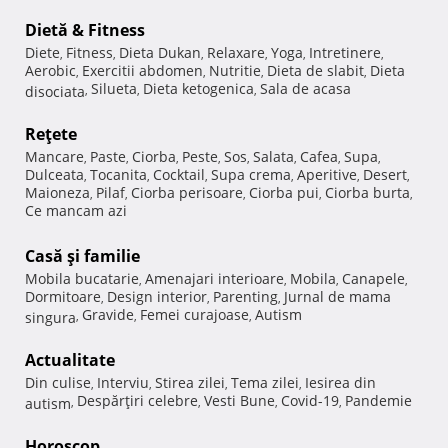
Dietă & Fitness
Diete
Fitness
Dieta Dukan
Relaxare
Yoga
Intretinere
,
,
,
,
,
,
Aerobic
Exercitii abdomen
Nutritie
Dieta de slabit
Dieta
,
,
,
,
Silueta
Dieta ketogenica
Sala de acasa
disociata
,
,
,
Reţete
Mancare
Paste
Ciorba
Peste
Sos
Salata
Cafea
Supa
,
,
,
,
,
,
,
,
Dulceata
Tocanita
Cocktail
Supa crema
Aperitive
Desert
,
,
,
,
,
,
Maioneza
Pilaf
Ciorba perisoare
Ciorba pui
Ciorba burta
,
,
,
,
,
Ce mancam azi
Casă şi familie
Mobila bucatarie
Amenajari interioare
Mobila
Canapele
,
,
,
,
Dormitoare
Design interior
Parenting
Jurnal de mama
,
,
,
Gravide
Femei curajoase
Autism
singura
,
,
,
Actualitate
Din culise
Interviu
Stirea zilei
Tema zilei
Iesirea din
,
,
,
,
Despărţiri celebre
Vesti Bune
Covid-19
Pandemie
autism
,
,
,
,
Horoscop