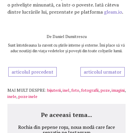
o privelişte minunată, ca într-o poveste. Iată câteva
dintre lucrările lui, prezentate pe platforma
gleam.io
.
De
Daniel Dumitrescu
Sunt întotdeauna la curent cu știrile interne și externe. Îmi place să vă
aduc noutăți din viața vedetelor și povești din toate colțurile lumii.
articolul precedent
articolul urmator
MAI MULT DESPRE:
bijuterii
,
inel
,
foto
,
fotografii
,
poze
,
imagini
,
inele
,
poze inele
Pe aceeasi tema...
Rochia din pepene roşu, noua modă care face
senzaţie pe Instagram