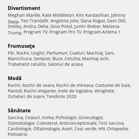
Divertisment
Meghan Markle
Kate Middleton
Kim Kardashian
Johnny
,
,
,
Teo Trandafir
Angelina Jolie
Dana Rogoz
Dani Otil
Depp
,
,
,
,
,
Smiley
Andra
Delia
Gina Pistol
Justin Bieber
Melania
,
,
,
,
,
Program TV
Program Pro TV
Program Antena 1
Trump
,
,
,
Frumuseţe
Păr
Rochii
Unghii
Parfumuri
Coafuri
Machiaj
Sani
,
,
,
,
,
,
,
Manichiura
Sampon
Buze
Celulita
Machiaj ochi
,
,
,
,
,
Tratament celulita
Salonul de acasa
,
Modă
Rochii
Rochii de seara
Rochii de mireasa
Costume de baie
,
,
,
,
Pantofi
Rochii elegante
Inele de logodna
Verighete
,
,
,
,
Ochelari de soare
Tendinte 2020
,
Sănătate
Sarcina
Ceaiuri
Inima
Psihologie
Ginecologie
,
,
,
,
,
Stomatologie
Colesterol
Anticonceptionale
Test sarcina
,
,
,
,
Cardiologie
Oftalmologie
Avort
Ceai verde
HIV
Ortopedie
,
,
,
,
,
,
Psihiatrie