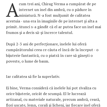
A
cum trei ani, Chirag Verma a cumpărat de pe
internet un inel din ambră, cu o pădure în
miniatură. N-a fost mulţumit de calitatea
acestuia - una era în imaginile de pe internet şi alta a
primit. Atunci s-a gândit că el ar putea face un inel mai
frumos şi a decis să-şi încerce talentul.
După 2-3 ani de perfecţionare, inelele lui oferă
cumpărătorului ceea ce căuta el încă de la început - o
bijuterie fantastică, cu o piatră în care să găseşti o
poveste, o lume de basm.
Iar calitatea să fie la superlativ.
Ei bine, Verma consideră că inelele lui pot rivaliza cu
orice bijuterie, oricât de scumpă. El le lucrează
artizanal, cu materiale naturale, precum ambră, ceară,
flori uscate, lemn, corali şi licheni, iar fiecare inel oferă