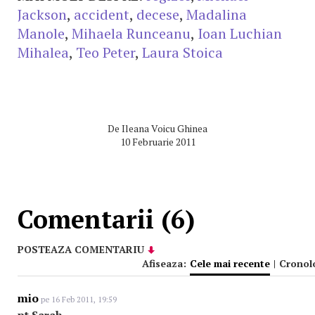
Jackson
,
accident
,
decese
,
Madalina
Manole
,
Mihaela Runceanu
,
Ioan Luchian
Mihalea
,
Teo Peter
,
Laura Stoica
De
Ileana Voicu Ghinea
10 Februarie 2011
Comentarii (6)
POSTEAZA COMENTARIU
Afiseaza:
Cele mai recente
|
Cronol
mio
pe 16 Feb 2011, 19:59
pt Sarah