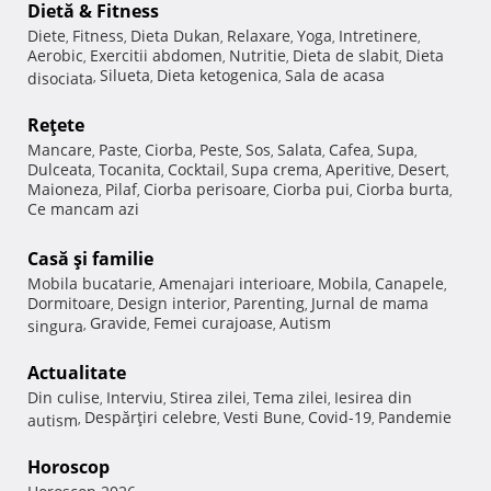
Dietă & Fitness
Diete
Fitness
Dieta Dukan
Relaxare
Yoga
Intretinere
,
,
,
,
,
,
Aerobic
Exercitii abdomen
Nutritie
Dieta de slabit
Dieta
,
,
,
,
Silueta
Dieta ketogenica
Sala de acasa
disociata
,
,
,
Reţete
Mancare
Paste
Ciorba
Peste
Sos
Salata
Cafea
Supa
,
,
,
,
,
,
,
,
Dulceata
Tocanita
Cocktail
Supa crema
Aperitive
Desert
,
,
,
,
,
,
Maioneza
Pilaf
Ciorba perisoare
Ciorba pui
Ciorba burta
,
,
,
,
,
Ce mancam azi
Casă şi familie
Mobila bucatarie
Amenajari interioare
Mobila
Canapele
,
,
,
,
Dormitoare
Design interior
Parenting
Jurnal de mama
,
,
,
Gravide
Femei curajoase
Autism
singura
,
,
,
Actualitate
Din culise
Interviu
Stirea zilei
Tema zilei
Iesirea din
,
,
,
,
Despărţiri celebre
Vesti Bune
Covid-19
Pandemie
autism
,
,
,
,
Horoscop