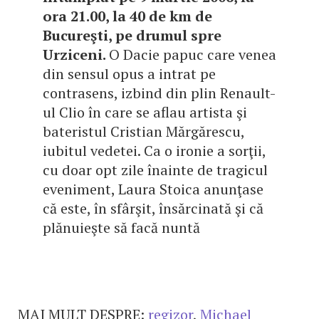
ora 21.00, la 40 de km de
Bucureşti, pe drumul spre
Urziceni.
O Dacie papuc care venea
din sensul opus a intrat pe
contrasens, izbind din plin Renault-
ul Clio în care se aflau artista şi
bateristul Cristian Mărgărescu,
iubitul vedetei. Ca o ironie a sorţii,
cu doar opt zile înainte de tragicul
eveniment, Laura Stoica anunţase
că este, în sfârşit, însărcinată şi că
plănuieşte să facă nuntă
MAI MULT DESPRE:
regizor
,
Michael