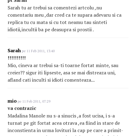
Sarah tu ar trebui sa comentezi artcolu ,nu
comentariu meu ,dar cred ca te supara adevaru si ca
replica tu cu mata si cu tot neamu tau sinteti
idiotii,incultii ba pe deasupra si prostii .
Sarah
pe 11 Feb 2011, 13:40
!!!!!!!!!!
Mio, cineva ar trebui sa-ti toarne fortat minte, sau
creier?? sigur iti lipseste, asa se mai distreaza uni,
afland cati inculti si idioti comenteaza...
mio
pe 11 Feb 2011, 07:29
va contrazic
Madalina Manole nu s-a sinucis ,a fost ucisa, i s-a
turnat pe git fortat acea otrava ,ea fiind in stare de
inconstienta in urma lovituri la cap pe care a primit-