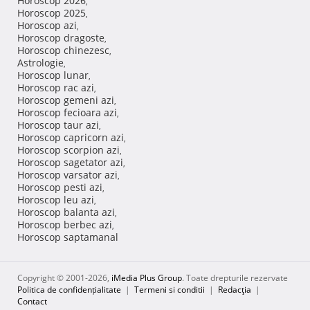
Horoscop 2026
,
Horoscop 2025
,
Horoscop azi
,
Horoscop dragoste
,
Horoscop chinezesc
,
Astrologie
,
Horoscop lunar
,
Horoscop rac azi
,
Horoscop gemeni azi
,
Horoscop fecioara azi
,
Horoscop taur azi
,
Horoscop capricorn azi
,
Horoscop scorpion azi
,
Horoscop sagetator azi
,
Horoscop varsator azi
,
Horoscop pesti azi
,
Horoscop leu azi
,
Horoscop balanta azi
,
Horoscop berbec azi
,
Horoscop saptamanal
Copyright © 2001-2026,
iMedia Plus Group
. Toate drepturile rezervate
Politica de confidențialitate
|
Termeni si conditii
|
Redacţia
|
Contact