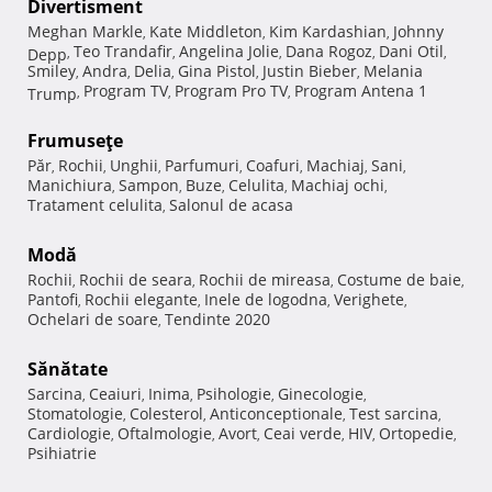
Divertisment
Meghan Markle
Kate Middleton
Kim Kardashian
Johnny
,
,
,
Teo Trandafir
Angelina Jolie
Dana Rogoz
Dani Otil
Depp
,
,
,
,
,
Smiley
Andra
Delia
Gina Pistol
Justin Bieber
Melania
,
,
,
,
,
Program TV
Program Pro TV
Program Antena 1
Trump
,
,
,
Frumuseţe
Păr
Rochii
Unghii
Parfumuri
Coafuri
Machiaj
Sani
,
,
,
,
,
,
,
Manichiura
Sampon
Buze
Celulita
Machiaj ochi
,
,
,
,
,
Tratament celulita
Salonul de acasa
,
Modă
Rochii
Rochii de seara
Rochii de mireasa
Costume de baie
,
,
,
,
Pantofi
Rochii elegante
Inele de logodna
Verighete
,
,
,
,
Ochelari de soare
Tendinte 2020
,
Sănătate
Sarcina
Ceaiuri
Inima
Psihologie
Ginecologie
,
,
,
,
,
Stomatologie
Colesterol
Anticonceptionale
Test sarcina
,
,
,
,
Cardiologie
Oftalmologie
Avort
Ceai verde
HIV
Ortopedie
,
,
,
,
,
,
Psihiatrie