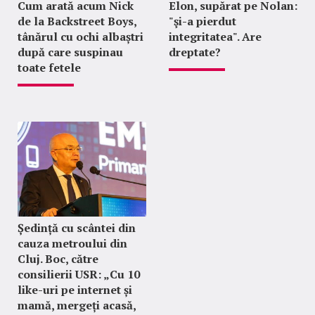
Cum arată acum Nick
Elon, supărat pe Nolan:
de la Backstreet Boys,
"şi-a pierdut
tânărul cu ochi albaștri
integritatea". Are
după care suspinau
dreptate?
toate fetele
Ședință cu scântei din
cauza metroului din
Cluj. Boc, către
consilierii USR: „Cu 10
like-uri pe internet și
mamă, mergeți acasă,