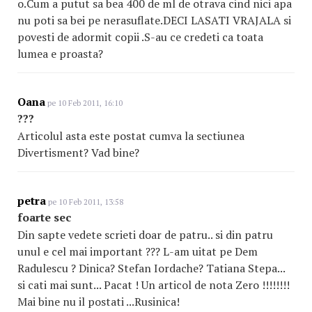
o.Cum a putut sa bea 400 de ml de otrava cind nici apa
nu poti sa bei pe nerasuflate.DECI LASATI VRAJALA si
povesti de adormit copii .S-au ce credeti ca toata
lumea e proasta?
Oana
pe 10 Feb 2011, 16:10
???
Articolul asta este postat cumva la sectiunea
Divertisment? Vad bine?
petra
pe 10 Feb 2011, 13:58
foarte sec
Din sapte vedete scrieti doar de patru.. si din patru
unul e cel mai important ??? L-am uitat pe Dem
Radulescu ? Dinica? Stefan Iordache? Tatiana Stepa...
si cati mai sunt... Pacat ! Un articol de nota Zero !!!!!!!!
Mai bine nu il postati ...Rusinica!