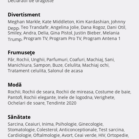
Declaratii de dragoste
Divertisment
Meghan Markle
Kate Middleton
Kim Kardashian
Johnny
,
,
,
Teo Trandafir
Angelina Jolie
Dana Rogoz
Dani Otil
Depp
,
,
,
,
,
Smiley
Andra
Delia
Gina Pistol
Justin Bieber
Melania
,
,
,
,
,
Program TV
Program Pro TV
Program Antena 1
Trump
,
,
,
Frumuseţe
Păr
Rochii
Unghii
Parfumuri
Coafuri
Machiaj
Sani
,
,
,
,
,
,
,
Manichiura
Sampon
Buze
Celulita
Machiaj ochi
,
,
,
,
,
Tratament celulita
Salonul de acasa
,
Modă
Rochii
Rochii de seara
Rochii de mireasa
Costume de baie
,
,
,
,
Pantofi
Rochii elegante
Inele de logodna
Verighete
,
,
,
,
Ochelari de soare
Tendinte 2020
,
Sănătate
Sarcina
Ceaiuri
Inima
Psihologie
Ginecologie
,
,
,
,
,
Stomatologie
Colesterol
Anticonceptionale
Test sarcina
,
,
,
,
Cardiologie
Oftalmologie
Avort
Ceai verde
HIV
Ortopedie
,
,
,
,
,
,