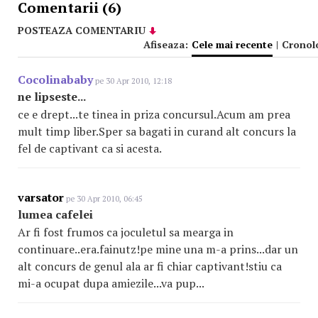
Comentarii (6)
POSTEAZA COMENTARIU
Afiseaza:
Cele mai recente
|
Cronol
Cocolinababy
pe 30 Apr 2010, 12:18
ne lipseste...
ce e drept...te tinea in priza concursul.Acum am prea
mult timp liber.Sper sa bagati in curand alt concurs la
fel de captivant ca si acesta.
varsator
pe 30 Apr 2010, 06:45
lumea cafelei
Ar fi fost frumos ca joculetul sa mearga in
continuare..era.fainutz!pe mine una m-a prins...dar un
alt concurs de genul ala ar fi chiar captivant!stiu ca
mi-a ocupat dupa amiezile...va pup...