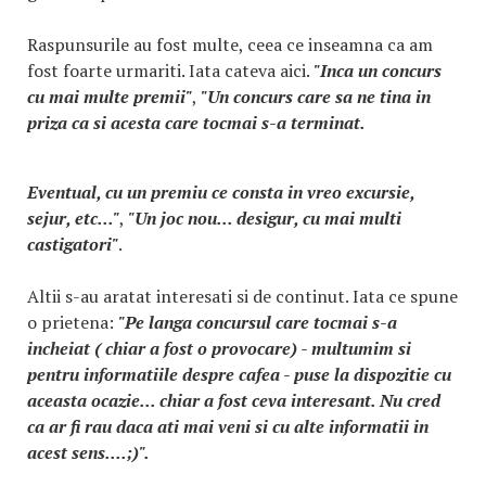
Raspunsurile au fost multe, ceea ce inseamna ca am
fost foarte urmariti. Iata cateva aici.
"Inca un concurs
cu mai multe premii"
,
"Un concurs care sa ne tina in
priza ca si acesta care tocmai s-a terminat.
Eventual, cu un premiu ce consta in vreo excursie,
sejur, etc..."
,
"Un joc nou... desigur, cu mai multi
castigatori"
.
Altii s-au aratat interesati si de continut. Iata ce spune
o prietena:
"Pe langa concursul care tocmai s-a
incheiat ( chiar a fost o provocare) - multumim si
pentru informatiile despre cafea - puse la dispozitie cu
aceasta ocazie... chiar a fost ceva interesant. Nu cred
ca ar fi rau daca ati mai veni si cu alte informatii in
acest sens....;)".