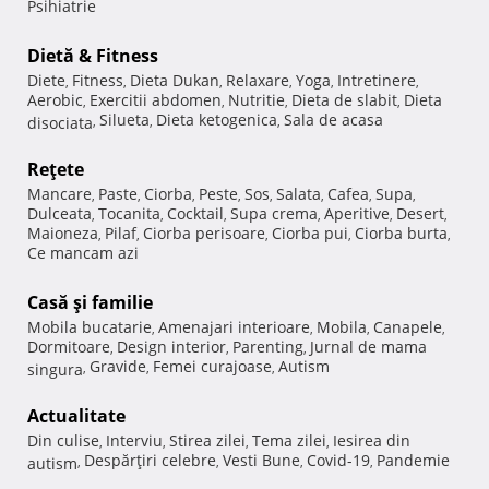
Psihiatrie
Dietă & Fitness
Diete
Fitness
Dieta Dukan
Relaxare
Yoga
Intretinere
,
,
,
,
,
,
Aerobic
Exercitii abdomen
Nutritie
Dieta de slabit
Dieta
,
,
,
,
Silueta
Dieta ketogenica
Sala de acasa
disociata
,
,
,
Reţete
Mancare
Paste
Ciorba
Peste
Sos
Salata
Cafea
Supa
,
,
,
,
,
,
,
,
Dulceata
Tocanita
Cocktail
Supa crema
Aperitive
Desert
,
,
,
,
,
,
Maioneza
Pilaf
Ciorba perisoare
Ciorba pui
Ciorba burta
,
,
,
,
,
Ce mancam azi
Casă şi familie
Mobila bucatarie
Amenajari interioare
Mobila
Canapele
,
,
,
,
Dormitoare
Design interior
Parenting
Jurnal de mama
,
,
,
Gravide
Femei curajoase
Autism
singura
,
,
,
Actualitate
Din culise
Interviu
Stirea zilei
Tema zilei
Iesirea din
,
,
,
,
Despărţiri celebre
Vesti Bune
Covid-19
Pandemie
autism
,
,
,
,