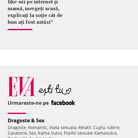
like-uri pe internet și
mamă, mergeți acasă,
explicați la soție cât de
bun ați fost astăzi”
Urmareste-ne pe
Dragoste & Sex
Dragoste
Romantic
Viata sexuala
Relatii
Cuplu
Iubire
,
,
,
,
,
,
Casatorie
Sex
Kama Sutra
Pozitii sexuale Kamasutra
,
,
,
,