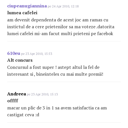
ciupeanugiannina
pe 24 Apr 2010, 12:18
lumea cafelei
am devenit dependenta de acest joc am ramas cu
instictul de a cere prietenilor sa ma voteze .datorita
lumei cafelei mi-am facut multi prieteni pe facebok
610eu
pe 23 Apr 2010, 15:53
Alt concurs
Concursul a fost super ! astept altul la fel de
interesant si , bineinteles cu mai multe premii!
Andreea
pe 23 Apr 2010, 15:13
offff
macar un plic de 3 in 1 sa avem satisfactia ca am
castigat ceva :d