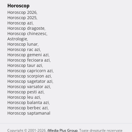
Horoscop
Horoscop 2026
,
Horoscop 2025
,
Horoscop azi
,
Horoscop dragoste
,
Horoscop chinezesc
,
Astrologie
,
Horoscop lunar
,
Horoscop rac azi
,
Horoscop gemeni azi
,
Horoscop fecioara azi
,
Horoscop taur azi
,
Horoscop capricorn azi
,
Horoscop scorpion azi
,
Horoscop sagetator azi
,
Horoscop varsator azi
,
Horoscop pesti azi
,
Horoscop leu azi
,
Horoscop balanta azi
,
Horoscop berbec azi
,
Horoscop saptamanal
Copyright © 2001-2026,
iMedia Plus Group
. Toate drepturile rezervate