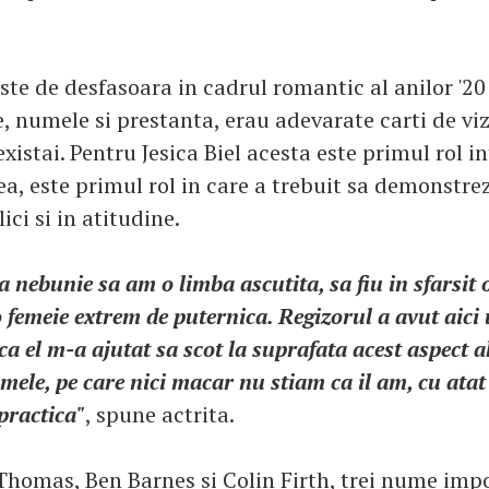
te de desfasoara in cadrul romantic al anilor '20 -
e, numele si prestanta, erau adevarate carti de vi
 existai. Pentru Jesica Biel acesta este primul rol 
a, este primul rol in care a trebuit sa demonstrez
ici si in atitudine.
a nebunie sa am o limba ascutita, sa fiu in sfarsit o
o femeie extrem de puternica. Regizorul a avut aici
a el m-a ajutat sa scot la suprafata acest aspect a
 mele, pe care nici macar nu stiam ca il am, cu ata
 practica"
, spune actrita.
 Thomas, Ben Barnes si Colin Firth, trei nume imp