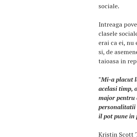
sociale.
Intreaga poves
clasele social
erai ca ei, nu
si, de asemene
taioasa in repl
"Mi-a placut l
acelasi timp, 
major pentru c
personalitatii
il pot pune in
Kristin Scott