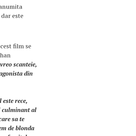
o anumita
 dar este
cest film se
phan
vreo scanteie,
agonista din
 este rece,
l culminant al
care sa te
rem de blonda