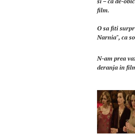
si – ca de-obi
film.
O sa fiti surp
Narnia", ca so
N-am prea vazu
deranja in film