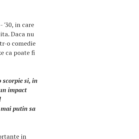
 '30, in care
zita. Daca nu
intr-o comedie
e ca poate fi
 scorpie si, in
 un impact
l
t mai putin sa
ortante in