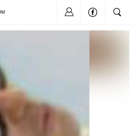
Nu ai cont?
Inregistreaza-
UM