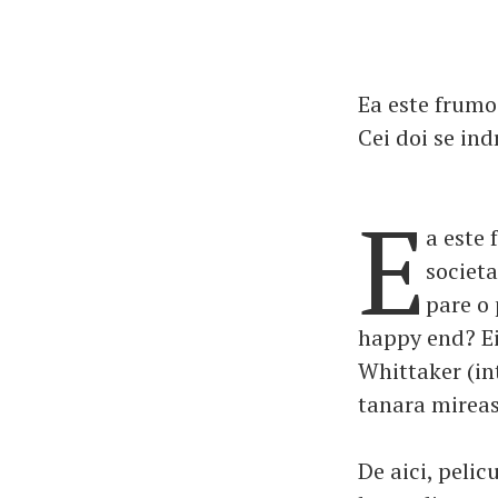
Ea este frumoa
Cei doi se ind
E
a este 
societa
pare o 
happy end? Ei 
Whittaker (in
tanara mireas
De aici, pelic