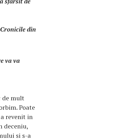
a sfarsit de
"Cronicile din
re va va
c de mult
vorbim. Poate
 a revenit in
n deceniu,
mului si s-a