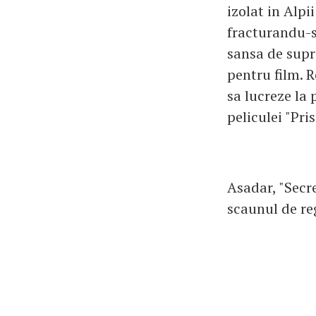
izolat in Alpi
fracturandu-si
sansa de supra
pentru film. R
sa lucreze la 
peliculei "Pris
Asadar, "Secre
scaunul de re