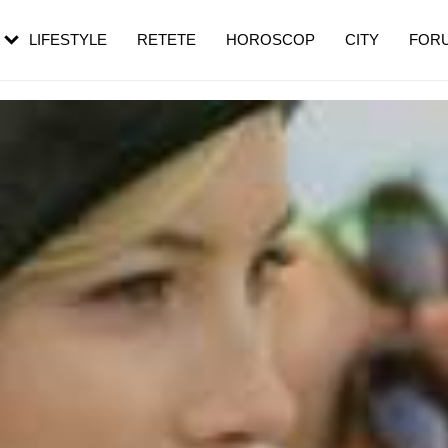
rezești mai des
Cât durează, cum te pregătești și cât
i în vârstă
de dureroasă este investigația
LIFESTYLE
RETETE
HOROSCOP
CITY
FOR