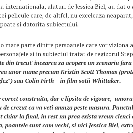
 internationala, alaturi de Jessica Biel, au dat 
ei pelicule care, de altfel, nu exceleaza neaparat,
poate si datorita subiectului.
 o mare parte dintre persoanele care vor viziona a
personajele si in subiectul tratat de regizorul Ste
te din trecut' incearca sa acopere un scenariu fara 
irea unor nume precum Kristin Scott Thomas (prot
lez") sau Colin Firth – in film sotii Whittaker.
 corect construita, dar e lipsita de vigoare, umorul
eu de crezut ca va veti amuza peste masura. Punctu
t chiar la final, in rest nu prea exista vreun clenci 
 poantele sunt cam vechi, si nici Jessica Biel, ext