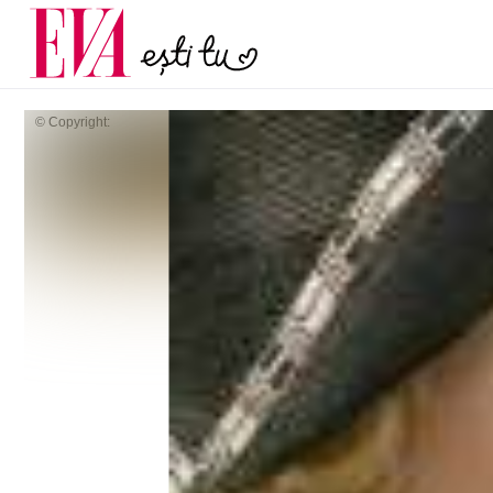
și 60 de ani. De ce te t
Carieră
pe măsură ce înaintez
Actualitate
© Copyright: