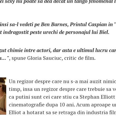
cei sexy nu poate sa dea decat un tango fenomenal l
rinsi sa-l vedeti pe Ben Barnes, Printul Caspian in 
t indragostit peste urechi de personajul lui Biel.
t chimie intre actori, dar asta e ultimul lucru ca
... "
, spune Gloria Sauciuc, critic de film.
Un regizor despre care nu s-a mai auzit nimi
timp, insa un regizor despre care trebuie sa 
ca putini sunt cei care stiu ca Stephan Elliott
cinematografie dupa 10 ani. Acum aproape u
Elliot a hotarat sa se retraga din industria fil