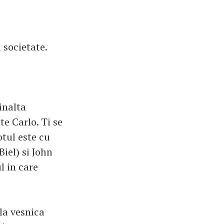
 societate.
inalta
te Carlo. Ti se
otul este cu
Biel) si John
l in care
ala vesnica