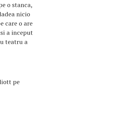
 pe o stanca,
 dadea nicio
pe care o are
 si a inceput
ru teatru a
liott pe