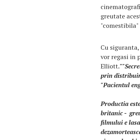
cinematografia
greutate acest
"comestibila" 
Cu siguranta,
vor regasi in 
Elliott.
""Secre
prin distribu
"Pacientul eng
Productia este
britanic - gr
filmului e lasa
dezamorteasca,