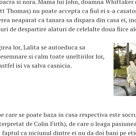
soacra si nora. Mama lui John, doamna Whittaker 
tt Thomas) nu poate accepta ca fiul ei s-a casator
vrea neaparat ca tanara sa dispara din casa ei, in
ri de despartire alaturi de celelalte doua fiice al
rea lor, Lalita se autoeduca sa
esemnare si calm toate uneltirilor lor,
stfel isi va salva casnicia.
e care se poate baza in casa respectiva este socr
terpretat de Colin Firth), de care o leaga pasiune
 faptul ca niciunul dintre ei nu da doi bani pe et