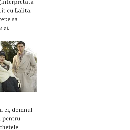
(interpretata
it cu Lalita.
cepe sa
e ei.
ul ei, domnul
a pentru
ichetele