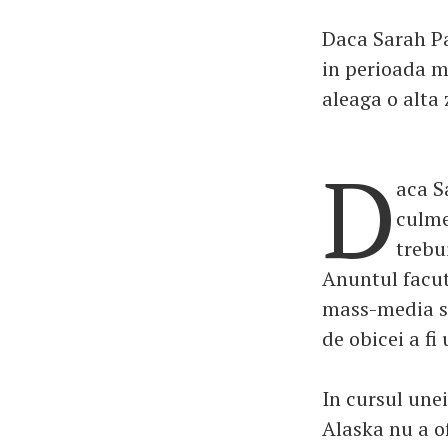
Daca Sarah Pal
in perioada ma
aleaga o alta 
D
aca Sa
culme
trebu
Anuntul facut 
mass-media se
de obicei a fi 
In cursul une
Alaska nu a of