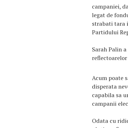
campaniei, da
legat de fondu
strabati tara 
Partidului Re
Sarah Palin a
reflectoarelor
Acum poate sa 
disperata nev
capabila sa u
campanii elec
Odata cu ridi