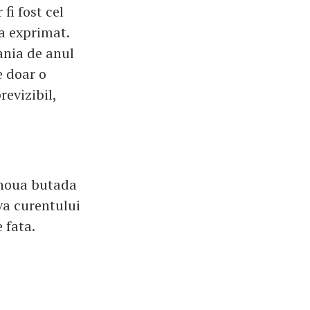
fi fost cel
a exprimat.
ania de anul
e doar o
evizibil,
 noua butada
va curentului
 fata.