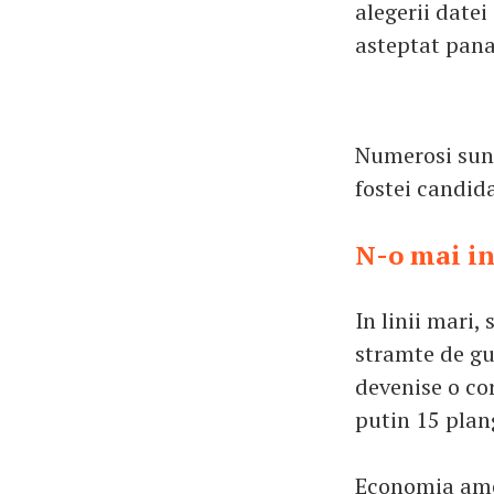
alegerii datei
asteptat pana 
Numerosi sunt
fostei candida
N-o mai i
In linii mari,
stramte de gu
devenise o cor
putin 15 plang
Economia amer