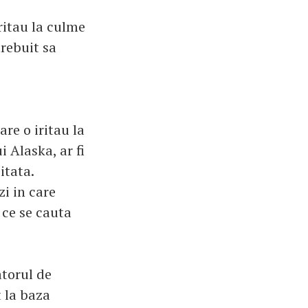
iritau la culme
trebuit sa
are o iritau la
 Alaska, ar fi
itata.
zi in care
 ce se cauta
atorul de
t la baza