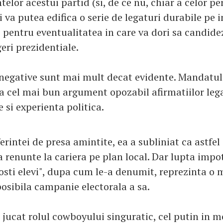
ntelor acestui partid (si, de ce nu, chiar a celor pe
i va putea edifica o serie de legaturi durabile pe 
ii pentru eventualitatea in care va dori sa candide
geri prezidentiale.
negative sunt mai mult decat evidente. Mandatul
a cel mai bun argument opozabil afirmatiilor lega
 si experienta politica.
erintei de presa amintite, ea a subliniat ca astfel
 renunte la cariera pe plan local. Dar lupta impo
fosti elevi", dupa cum le-a denumit, reprezinta o 
posibila campanie electorala a sa.
a jucat rolul cowboyului singuratic, cel putin in