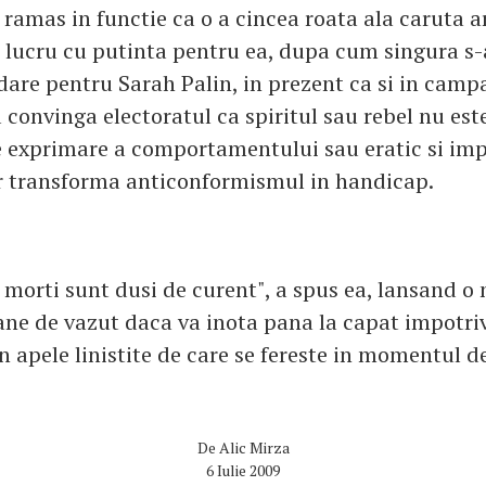
i ramas in functie ca o a cincea roata ala caruta ar 
l lucru cu putinta pentru ea, dupa cum singura s-
dare pentru Sarah Palin, in prezent ca si in camp
a convinga electoratul ca spiritul sau rebel nu est
 exprimare a comportamentului sau eratic si impr
-ar transforma anticonformismul in handicap.
 morti sunt dusi de curent", a spus ea, lansand o
ane de vazut daca va inota pana la capat impotri
in apele linistite de care se fereste in momentul de
De
Alic Mirza
6 Iulie 2009