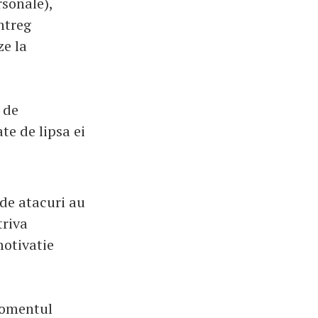
rsonale),
intreg
ze la
 de
te de lipsa ei
 de atacuri au
triva
motivatie
 momentul