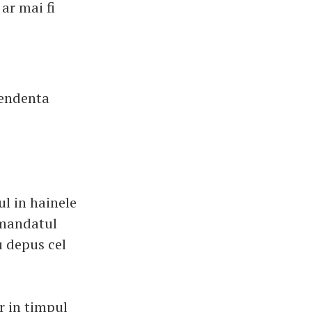
ar mai fi
pendenta
ul in hainele
 mandatul
u depus cel
r in timpul