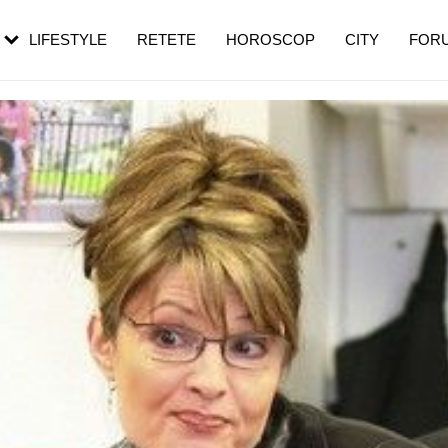
rezești mai des
Cât durează, cum te pregătești și cât
i în vârstă
de dureroasă este investigația
LIFESTYLE
RETETE
HOROSCOP
CITY
FOR