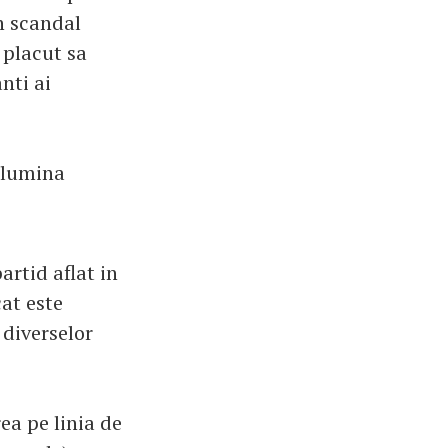
n scandal
 placut sa
nti ai
u lumina
artid aflat in
at este
 diverselor
ea pe linia de