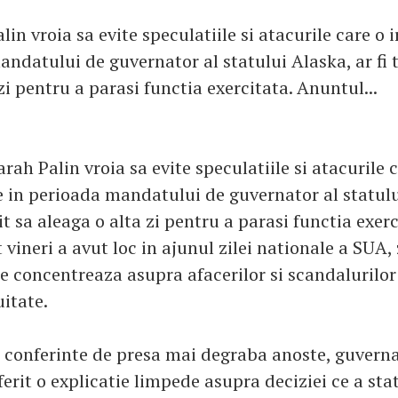
in vroia sa evite speculatiile si atacurile care o 
ndatului de guvernator al statului Alaska, ar fi 
zi pentru a parasi functia exercitata. Anuntul...
rah Palin vroia sa evite speculatiile si atacurile c
 in perioada mandatului de guvernator al statului
it sa aleaga o alta zi pentru a parasi functia exerc
vineri a avut loc in ajunul zilei nationale a SUA, 
 concentreaza asupra afacerilor si scandalurilor
uitate.
i conferinte de presa mai degraba anoste, guvern
erit o explicatie limpede asupra deciziei ce a sta