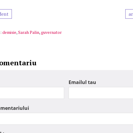
dent
ar
:
demisie
,
Sarah Palin
,
guvernator
comentariu
Emailul tau
omentariului