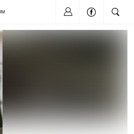
Nu ai cont?
Inregistreaza-
UM