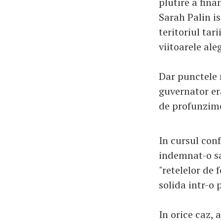
plutire a fina
Sarah Palin is
teritoriul tar
viitoarele ale
Dar punctele 
guvernator er
de profunzime
In cursul conf
indemnat-o sa
"retelelor de 
solida intr-o 
In orice caz, 