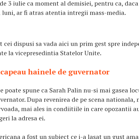
 de 3 iulie ca moment al demisiei, pentru ca, daca 
luni, ar fi atras atentia intregii mass-media.
 cei dispusi sa vada aici un prim gest spre inde
te la vicepresedintia Statelor Unite.
ncapeau hainele de guvernator
 se poate spune ca Sarah Palin nu-si mai gasea loc
vernator. Dupa revenirea de pe scena nationala,
voada, mai ales in condiitiile in care opozantii a
eri la adresa ei.
icana a fost un subiect ce i-a lasat un gust ama