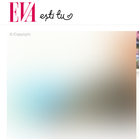
și 60 de ani. De ce te t
Carieră
pe măsură ce înaintez
Actualitate
© Copyright: