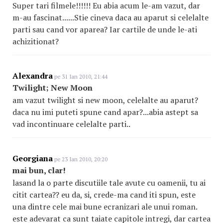
Super tari filmele!!!!!! Eu abia acum le-am vazut, dar
m-au fascinat......Stie cineva daca au aparut si celelalte
parti sau cand vor aparea? Iar cartile de unde le-ati
achizitionat?
Alexandra
pe 31 Ian 2010, 21:44
Twilight; New Moon
am vazut twilight si new moon, celelalte au aparut?
daca nu imi puteti spune cand apar?...abia astept sa
vad incontinuare celelalte parti..
Georgiana
pe 23 Ian 2010, 20:20
mai bun, clar!
lasand la o parte discutiile tale avute cu oamenii, tu ai
citit cartea?? eu da, si, crede-ma cand iti spun, este
una dintre cele mai bune ecranizari ale unui roman.
este adevarat ca sunt taiate capitole intregi, dar cartea