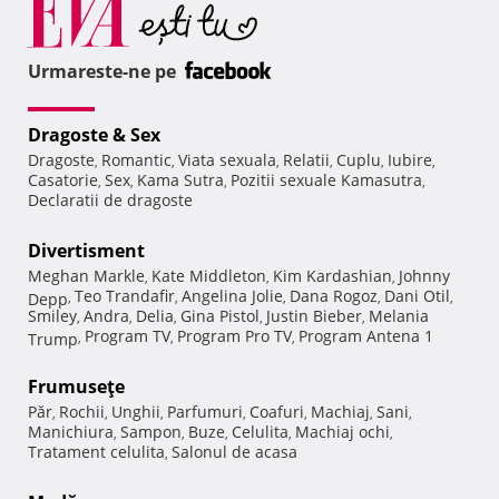
Urmareste-ne pe
Dragoste & Sex
Dragoste
Romantic
Viata sexuala
Relatii
Cuplu
Iubire
,
,
,
,
,
,
Casatorie
Sex
Kama Sutra
Pozitii sexuale Kamasutra
,
,
,
,
Declaratii de dragoste
Divertisment
Meghan Markle
Kate Middleton
Kim Kardashian
Johnny
,
,
,
Teo Trandafir
Angelina Jolie
Dana Rogoz
Dani Otil
Depp
,
,
,
,
,
Smiley
Andra
Delia
Gina Pistol
Justin Bieber
Melania
,
,
,
,
,
Program TV
Program Pro TV
Program Antena 1
Trump
,
,
,
Frumuseţe
Păr
Rochii
Unghii
Parfumuri
Coafuri
Machiaj
Sani
,
,
,
,
,
,
,
Manichiura
Sampon
Buze
Celulita
Machiaj ochi
,
,
,
,
,
Tratament celulita
Salonul de acasa
,