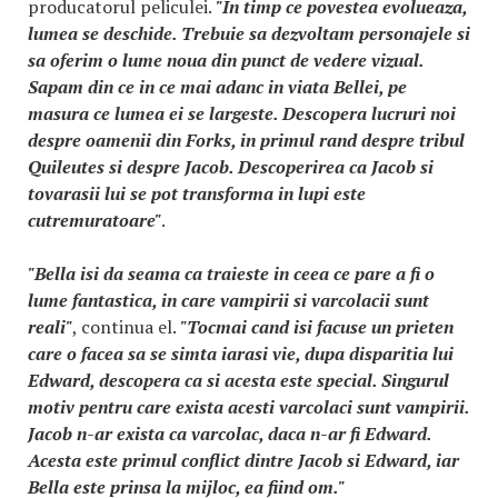
producatorul peliculei.
"In timp ce povestea evolueaza,
lumea se deschide. Trebuie sa dezvoltam personajele si
sa oferim o lume noua din punct de vedere vizual.
Sapam din ce in ce mai adanc in viata Bellei, pe
masura ce lumea ei se largeste. Descopera lucruri noi
despre oamenii din Forks, in primul rand despre tribul
Quileutes si despre Jacob. Descoperirea ca Jacob si
tovarasii lui se pot transforma in lupi este
cutremuratoare"
.
"Bella isi da seama ca traieste in ceea ce pare a fi o
lume fantastica, in care vampirii si varcolacii sunt
reali"
, continua el.
"Tocmai cand isi facuse un prieten
care o facea sa se simta iarasi vie, dupa disparitia lui
Edward, descopera ca si acesta este special. Singurul
motiv pentru care exista acesti varcolaci sunt vampirii.
Jacob n-ar exista ca varcolac, daca n-ar fi Edward.
Acesta este primul conflict dintre Jacob si Edward, iar
Bella este prinsa la mijloc, ea fiind om."