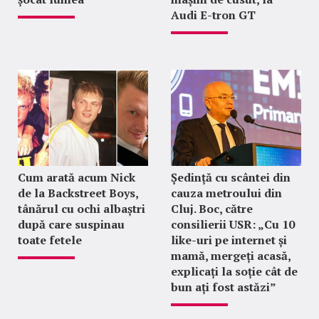
Audi E-tron GT
Cum arată acum Nick
Ședință cu scântei din
de la Backstreet Boys,
cauza metroului din
tânărul cu ochi albaștri
Cluj. Boc, către
după care suspinau
consilierii USR: „Cu 10
toate fetele
like-uri pe internet și
mamă, mergeți acasă,
explicați la soție cât de
bun ați fost astăzi”