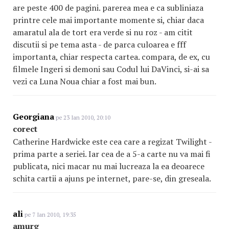
are peste 400 de pagini. parerea mea e ca subliniaza
printre cele mai importante momente si, chiar daca
amaratul ala de tort era verde si nu roz - am citit
discutii si pe tema asta - de parca culoarea e fff
importanta, chiar respecta cartea. compara, de ex, cu
filmele Ingeri si demoni sau Codul lui DaVinci, si-ai sa
vezi ca Luna Noua chiar a fost mai bun.
Georgiana
pe 23 Ian 2010, 20:10
corect
Catherine Hardwicke este cea care a regizat Twilight -
prima parte a seriei. Iar cea de a 5-a carte nu va mai fi
publicata, nici macar nu mai lucreaza la ea deoarece
schita cartii a ajuns pe internet, pare-se, din greseala.
ali
pe 7 Ian 2010, 19:35
amurg