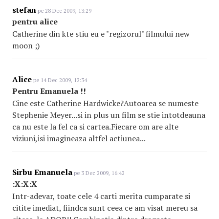
stefan
pe 28 Dec 2009, 13:29
pentru alice
Catherine din kte stiu eu e "regizorul" filmului new
moon ;)
Alice
pe 14 Dec 2009, 12:34
Pentru Emanuela !!
Cine este Catherine Hardwicke?Autoarea se numeste
Stephenie Meyer...si in plus un film se stie intotdeauna
ca nu este la fel ca si cartea.Fiecare om are alte
viziuni,isi imagineaza altfel actiunea...
Sirbu Emanuela
pe 3 Dec 2009, 16:42
:X:X:X
Intr-adevar, toate cele 4 carti merita cumparate si
citite imediat, fiindca sunt ceea ce am visat mereu sa