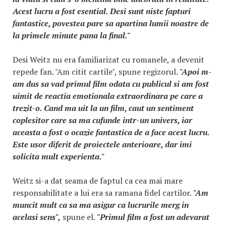
Acest lucru a fost esential. Desi sunt niste fapturi
fantastice, povestea pare sa apartina lumii noastre de
la primele minute pana la final."
Desi Weitz nu era familiarizat cu romanele, a devenit
repede fan. "Am citit cartile", spune regizorul.
"Apoi m-
am dus sa vad primul film odata cu publicul si am fost
uimit de reactia emotionala extraordinara pe care a
trezit-o. Cand ma uit la un film, caut un sentiment
coplesitor care sa ma cufunde intr-un univers, iar
aceasta a fost o ocazie fantastica de a face acest lucru.
Este usor diferit de proiectele anterioare, dar imi
solicita mult experienta."
Weitz si-a dat seama de faptul ca cea mai mare
responsabilitate a lui era sa ramana fidel cartilor.
"Am
muncit mult ca sa ma asigur ca lucrurile merg in
acelasi sens",
spune el.
"Primul film a fost un adevarat