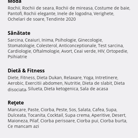
Modă
Rochii
Rochii de seara
Rochii de mireasa
Costume de baie
,
,
,
,
Pantofi
Rochii elegante
Inele de logodna
Verighete
,
,
,
,
Ochelari de soare
Tendinte 2020
,
Sănătate
Sarcina
Ceaiuri
Inima
Psihologie
Ginecologie
,
,
,
,
,
Stomatologie
Colesterol
Anticonceptionale
Test sarcina
,
,
,
,
Cardiologie
Oftalmologie
Avort
Ceai verde
HIV
Ortopedie
,
,
,
,
,
,
Psihiatrie
Dietă & Fitness
Diete
Fitness
Dieta Dukan
Relaxare
Yoga
Intretinere
,
,
,
,
,
,
Aerobic
Exercitii abdomen
Nutritie
Dieta de slabit
Dieta
,
,
,
,
Silueta
Dieta ketogenica
Sala de acasa
disociata
,
,
,
Reţete
Mancare
Paste
Ciorba
Peste
Sos
Salata
Cafea
Supa
,
,
,
,
,
,
,
,
Dulceata
Tocanita
Cocktail
Supa crema
Aperitive
Desert
,
,
,
,
,
,
Maioneza
Pilaf
Ciorba perisoare
Ciorba pui
Ciorba burta
,
,
,
,
,
Ce mancam azi