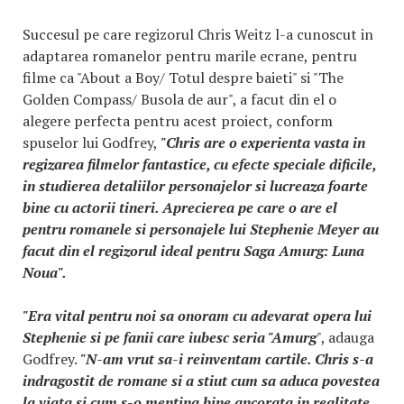
Succesul pe care regizorul Chris Weitz l-a cunoscut in
adaptarea romanelor pentru marile ecrane, pentru
filme ca "About a Boy/ Totul despre baieti" si "The
Golden Compass/ Busola de aur", a facut din el o
alegere perfecta pentru acest proiect, conform
spuselor lui Godfrey,
"Chris are o experienta vasta in
regizarea filmelor fantastice, cu efecte speciale dificile,
in studierea detaliilor personajelor si lucreaza foarte
bine cu actorii tineri. Aprecierea pe care o are el
pentru romanele si personajele lui Stephenie Meyer au
facut din el regizorul ideal pentru Saga Amurg: Luna
Noua".
"Era vital pentru noi sa onoram cu adevarat opera lui
Stephenie si pe fanii care iubesc seria "Amurg
", adauga
Godfrey.
"N-am vrut sa-i reinventam cartile. Chris s-a
indragostit de romane si a stiut cum sa aduca povestea
la viata si cum s-o mentina bine ancorata in realitate.