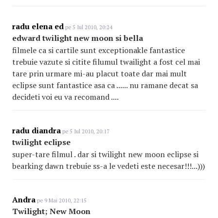
radu elena ed
pe 5 Iul 2010, 20:24
edward twilight new moon si bella
filmele ca si cartile sunt exceptionakle fantastice
trebuie vazute si citite filumul twailight a fost cel mai
tare prin urmare mi-au placut toate dar mai mult
eclipse sunt fantastice asa ca ...... nu ramane decat sa
decideti voi eu va recomand ....
radu diandra
pe 5 Iul 2010, 20:17
twilight eclipse
super-tare filmul . dar si twilight new moon eclipse si
bearking dawn trebuie ss-a le vedeti este necesar!!!...)))
Andra
pe 9 Mai 2010, 22:15
Twilight; New Moon