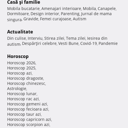
Casă şi familie
Mobila bucatarie
Amenajari interioare
Mobila
Canapele
,
,
,
,
Dormitoare
Design interior
Parenting
Jurnal de mama
,
,
,
Gravide
Femei curajoase
Autism
singura
,
,
,
Actualitate
Din culise
Interviu
Stirea zilei
Tema zilei
Iesirea din
,
,
,
,
Despărţiri celebre
Vesti Bune
Covid-19
Pandemie
autism
,
,
,
,
Horoscop
Horoscop 2026
,
Horoscop 2025
,
Horoscop azi
,
Horoscop dragoste
,
Horoscop chinezesc
,
Astrologie
,
Horoscop lunar
,
Horoscop rac azi
,
Horoscop gemeni azi
,
Horoscop fecioara azi
,
Horoscop taur azi
,
Horoscop capricorn azi
,
Horoscop scorpion azi
,