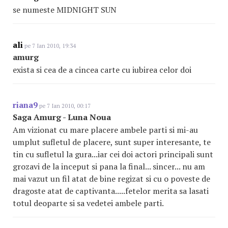
se numeste MIDNIGHT SUN
ali
pe 7 Ian 2010, 19:34
amurg
exista si cea de a cincea carte cu iubirea celor doi
riana9
pe 7 Ian 2010, 00:17
Saga Amurg - Luna Noua
Am vizionat cu mare placere ambele parti si mi-au
umplut sufletul de placere, sunt super interesante, te
tin cu sufletul la gura...iar cei doi actori principali sunt
grozavi de la inceput si pana la final... sincer... nu am
mai vazut un fil atat de bine regizat si cu o poveste de
dragoste atat de captivanta.....fetelor merita sa lasati
totul deoparte si sa vedetei ambele parti.