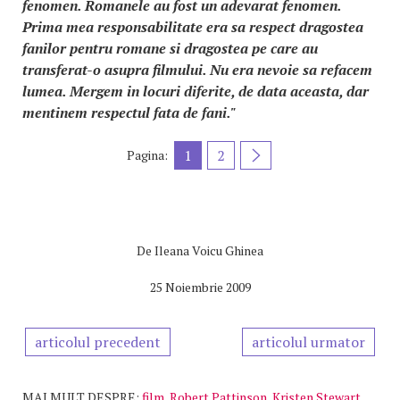
fenomen. Romanele au fost un adevarat fenomen.
Prima mea responsabilitate era sa respect dragostea
fanilor pentru romane si dragostea pe care au
transferat-o asupra filmului. Nu era nevoie sa refacem
lumea. Mergem in locuri diferite, de data aceasta, dar
mentinem respectul fata de fani."
1
2
Pagina:
De
Ileana Voicu Ghinea
25 Noiembrie 2009
articolul precedent
articolul urmator
MAI MULT DESPRE:
film
,
Robert Pattinson
,
Kristen Stewart
,