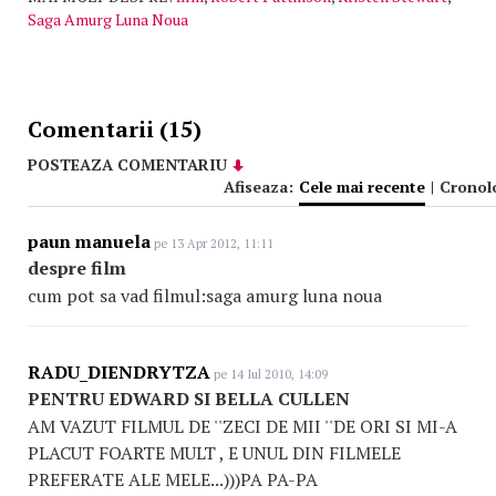
Saga Amurg Luna Noua
Comentarii (15)
POSTEAZA COMENTARIU
Afiseaza:
Cele mai recente
|
Cronol
paun manuela
pe 13 Apr 2012, 11:11
despre film
cum pot sa vad filmul:saga amurg luna noua
RADU_DIENDRYTZA
pe 14 Iul 2010, 14:09
PENTRU EDWARD SI BELLA CULLEN
AM VAZUT FILMUL DE ''ZECI DE MII ''DE ORI SI MI-A
PLACUT FOARTE MULT , E UNUL DIN FILMELE
PREFERATE ALE MELE...)))PA PA-PA