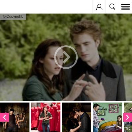
Inregistreaza
© Copyright: