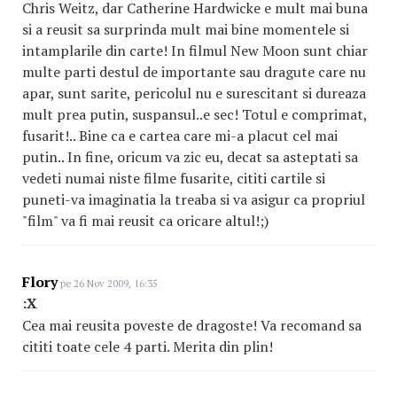
Chris Weitz, dar Catherine Hardwicke e mult mai buna
si a reusit sa surprinda mult mai bine momentele si
intamplarile din carte! In filmul New Moon sunt chiar
multe parti destul de importante sau dragute care nu
apar, sunt sarite, pericolul nu e surescitant si dureaza
mult prea putin, suspansul..e sec! Totul e comprimat,
fusarit!.. Bine ca e cartea care mi-a placut cel mai
putin.. In fine, oricum va zic eu, decat sa asteptati sa
vedeti numai niste filme fusarite, cititi cartile si
puneti-va imaginatia la treaba si va asigur ca propriul
"film" va fi mai reusit ca oricare altul!;)
Flory
pe 26 Nov 2009, 16:35
:X
Cea mai reusita poveste de dragoste! Va recomand sa
cititi toate cele 4 parti. Merita din plin!