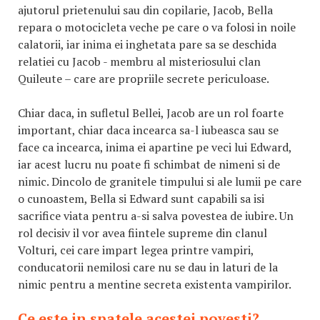
ajutorul prietenului sau din copilarie, Jacob, Bella
repara o motocicleta veche pe care o va folosi in noile
calatorii, iar inima ei inghetata pare sa se deschida
relatiei cu Jacob - membru al misteriosului clan
Quileute – care are propriile secrete periculoase.
Chiar daca, in sufletul Bellei, Jacob are un rol foarte
important, chiar daca incearca sa-l iubeasca sau se
face ca incearca, inima ei apartine pe veci lui Edward,
iar acest lucru nu poate fi schimbat de nimeni si de
nimic. Dincolo de granitele timpului si ale lumii pe care
o cunoastem, Bella si Edward sunt capabili sa isi
sacrifice viata pentru a-si salva povestea de iubire. Un
rol decisiv il vor avea fiintele supreme din clanul
Volturi, cei care impart legea printre vampiri,
conducatorii nemilosi care nu se dau in laturi de la
nimic pentru a mentine secreta existenta vampirilor.
Ce este in spatele acestei povesti?