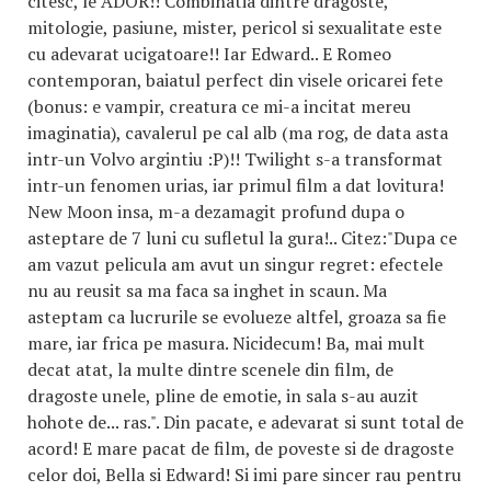
citesc, le ADOR!! Combinatia dintre dragoste,
mitologie, pasiune, mister, pericol si sexualitate este
cu adevarat ucigatoare!! Iar Edward.. E Romeo
contemporan, baiatul perfect din visele oricarei fete
(bonus: e vampir, creatura ce mi-a incitat mereu
imaginatia), cavalerul pe cal alb (ma rog, de data asta
intr-un Volvo argintiu :P)!! Twilight s-a transformat
intr-un fenomen urias, iar primul film a dat lovitura!
New Moon insa, m-a dezamagit profund dupa o
asteptare de 7 luni cu sufletul la gura!.. Citez:"Dupa ce
am vazut pelicula am avut un singur regret: efectele
nu au reusit sa ma faca sa inghet in scaun. Ma
asteptam ca lucrurile se evolueze altfel, groaza sa fie
mare, iar frica pe masura. Nicidecum! Ba, mai mult
decat atat, la multe dintre scenele din film, de
dragoste unele, pline de emotie, in sala s-au auzit
hohote de... ras.". Din pacate, e adevarat si sunt total de
acord! E mare pacat de film, de poveste si de dragoste
celor doi, Bella si Edward! Si imi pare sincer rau pentru