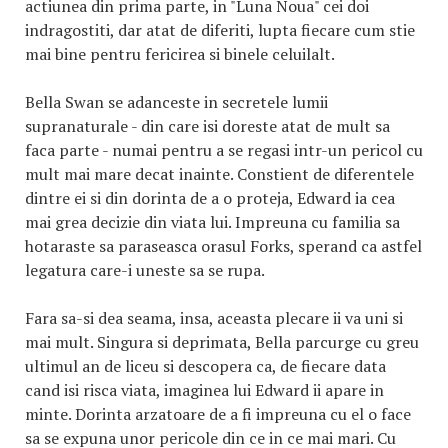
actiunea din prima parte, in "Luna Noua" cei doi
indragostiti, dar atat de diferiti, lupta fiecare cum stie
mai bine pentru fericirea si binele celuilalt.
Bella Swan se adanceste in secretele lumii
supranaturale - din care isi doreste atat de mult sa
faca parte - numai pentru a se regasi intr-un pericol cu
mult mai mare decat inainte. Constient de diferentele
dintre ei si din dorinta de a o proteja, Edward ia cea
mai grea decizie din viata lui. Impreuna cu familia sa
hotaraste sa paraseasca orasul Forks, sperand ca astfel
legatura care-i uneste sa se rupa.
Fara sa-si dea seama, insa, aceasta plecare ii va uni si
mai mult. Singura si deprimata, Bella parcurge cu greu
ultimul an de liceu si descopera ca, de fiecare data
cand isi risca viata, imaginea lui Edward ii apare in
minte. Dorinta arzatoare de a fi impreuna cu el o face
sa se expuna unor pericole din ce in ce mai mari. Cu