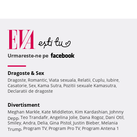
Urmareste-ne pe
Dragoste & Sex
Dragoste
Romantic
Viata sexuala
Relatii
Cuplu
Iubire
,
,
,
,
,
,
Casatorie
Sex
Kama Sutra
Pozitii sexuale Kamasutra
,
,
,
,
Declaratii de dragoste
Divertisment
Meghan Markle
Kate Middleton
Kim Kardashian
Johnny
,
,
,
Teo Trandafir
Angelina Jolie
Dana Rogoz
Dani Otil
Depp
,
,
,
,
,
Smiley
Andra
Delia
Gina Pistol
Justin Bieber
Melania
,
,
,
,
,
Program TV
Program Pro TV
Program Antena 1
Trump
,
,
,