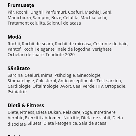
Frumuseţe
Păr
Rochii
Unghii
Parfumuri
Coafuri
Machiaj
Sani
,
,
,
,
,
,
,
Manichiura
Sampon
Buze
Celulita
Machiaj ochi
,
,
,
,
,
Tratament celulita
Salonul de acasa
,
Modă
Rochii
Rochii de seara
Rochii de mireasa
Costume de baie
,
,
,
,
Pantofi
Rochii elegante
Inele de logodna
Verighete
,
,
,
,
Ochelari de soare
Tendinte 2020
,
Sănătate
Sarcina
Ceaiuri
Inima
Psihologie
Ginecologie
,
,
,
,
,
Stomatologie
Colesterol
Anticonceptionale
Test sarcina
,
,
,
,
Cardiologie
Oftalmologie
Avort
Ceai verde
HIV
Ortopedie
,
,
,
,
,
,
Psihiatrie
Dietă & Fitness
Diete
Fitness
Dieta Dukan
Relaxare
Yoga
Intretinere
,
,
,
,
,
,
Aerobic
Exercitii abdomen
Nutritie
Dieta de slabit
Dieta
,
,
,
,
Silueta
Dieta ketogenica
Sala de acasa
disociata
,
,
,