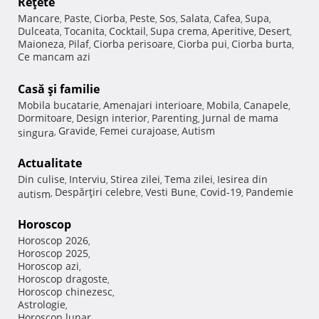
Reţete
Mancare
Paste
Ciorba
Peste
Sos
Salata
Cafea
Supa
,
,
,
,
,
,
,
,
Dulceata
Tocanita
Cocktail
Supa crema
Aperitive
Desert
,
,
,
,
,
,
Maioneza
Pilaf
Ciorba perisoare
Ciorba pui
Ciorba burta
,
,
,
,
,
Ce mancam azi
Casă şi familie
Mobila bucatarie
Amenajari interioare
Mobila
Canapele
,
,
,
,
Dormitoare
Design interior
Parenting
Jurnal de mama
,
,
,
Gravide
Femei curajoase
Autism
singura
,
,
,
Actualitate
Din culise
Interviu
Stirea zilei
Tema zilei
Iesirea din
,
,
,
,
Despărţiri celebre
Vesti Bune
Covid-19
Pandemie
autism
,
,
,
,
Horoscop
Horoscop 2026
,
Horoscop 2025
,
Horoscop azi
,
Horoscop dragoste
,
Horoscop chinezesc
,
Astrologie
,
Horoscop lunar
,