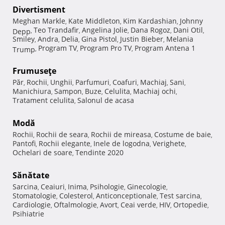
Divertisment
Meghan Markle
Kate Middleton
Kim Kardashian
Johnny
,
,
,
Teo Trandafir
Angelina Jolie
Dana Rogoz
Dani Otil
Depp
,
,
,
,
,
Smiley
Andra
Delia
Gina Pistol
Justin Bieber
Melania
,
,
,
,
,
Program TV
Program Pro TV
Program Antena 1
Trump
,
,
,
Frumuseţe
Păr
Rochii
Unghii
Parfumuri
Coafuri
Machiaj
Sani
,
,
,
,
,
,
,
Manichiura
Sampon
Buze
Celulita
Machiaj ochi
,
,
,
,
,
Tratament celulita
Salonul de acasa
,
Modă
Rochii
Rochii de seara
Rochii de mireasa
Costume de baie
,
,
,
,
Pantofi
Rochii elegante
Inele de logodna
Verighete
,
,
,
,
Ochelari de soare
Tendinte 2020
,
Sănătate
Sarcina
Ceaiuri
Inima
Psihologie
Ginecologie
,
,
,
,
,
Stomatologie
Colesterol
Anticonceptionale
Test sarcina
,
,
,
,
Cardiologie
Oftalmologie
Avort
Ceai verde
HIV
Ortopedie
,
,
,
,
,
,
Psihiatrie