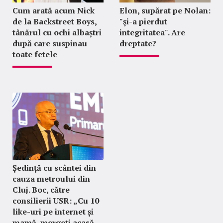
Cum arată acum Nick
Elon, supărat pe Nolan:
de la Backstreet Boys,
"şi-a pierdut
tânărul cu ochi albaștri
integritatea". Are
după care suspinau
dreptate?
toate fetele
Ședință cu scântei din
cauza metroului din
Cluj. Boc, către
consilierii USR: „Cu 10
like-uri pe internet și
mamă, mergeți acasă,