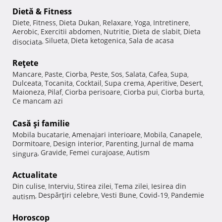
Dietă & Fitness
Diete
Fitness
Dieta Dukan
Relaxare
Yoga
Intretinere
,
,
,
,
,
,
Aerobic
Exercitii abdomen
Nutritie
Dieta de slabit
Dieta
,
,
,
,
Silueta
Dieta ketogenica
Sala de acasa
disociata
,
,
,
Reţete
Mancare
Paste
Ciorba
Peste
Sos
Salata
Cafea
Supa
,
,
,
,
,
,
,
,
Dulceata
Tocanita
Cocktail
Supa crema
Aperitive
Desert
,
,
,
,
,
,
Maioneza
Pilaf
Ciorba perisoare
Ciorba pui
Ciorba burta
,
,
,
,
,
Ce mancam azi
Casă şi familie
Mobila bucatarie
Amenajari interioare
Mobila
Canapele
,
,
,
,
Dormitoare
Design interior
Parenting
Jurnal de mama
,
,
,
Gravide
Femei curajoase
Autism
singura
,
,
,
Actualitate
Din culise
Interviu
Stirea zilei
Tema zilei
Iesirea din
,
,
,
,
Despărţiri celebre
Vesti Bune
Covid-19
Pandemie
autism
,
,
,
,
Horoscop