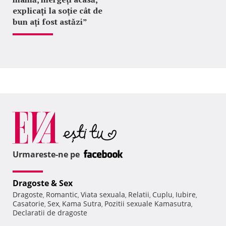
explicați la soție cât de
bun ați fost astăzi”
Urmareste-ne pe
Dragoste & Sex
Dragoste
Romantic
Viata sexuala
Relatii
Cuplu
Iubire
,
,
,
,
,
,
Casatorie
Sex
Kama Sutra
Pozitii sexuale Kamasutra
,
,
,
,
Declaratii de dragoste