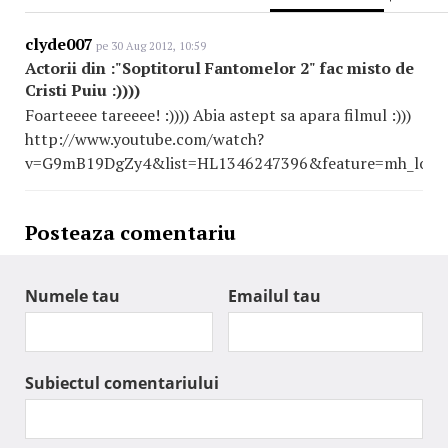
clyde007
pe 30 Aug 2012, 10:59
Actorii din :"Soptitorul Fantomelor 2" fac misto de
Cristi Puiu :))))
Foarteeee tareeee! :)))) Abia astept sa apara filmul :)))
http://www.youtube.com/watch?
v=G9mB19DgZy4&list=HL1346247396&feature=mh_lolz
Posteaza comentariu
Numele tau
Emailul tau
Subiectul comentariului