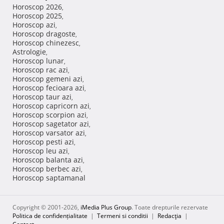
Horoscop 2026
,
Horoscop 2025
,
Horoscop azi
,
Horoscop dragoste
,
Horoscop chinezesc
,
Astrologie
,
Horoscop lunar
,
Horoscop rac azi
,
Horoscop gemeni azi
,
Horoscop fecioara azi
,
Horoscop taur azi
,
Horoscop capricorn azi
,
Horoscop scorpion azi
,
Horoscop sagetator azi
,
Horoscop varsator azi
,
Horoscop pesti azi
,
Horoscop leu azi
,
Horoscop balanta azi
,
Horoscop berbec azi
,
Horoscop saptamanal
Copyright © 2001-2026,
iMedia Plus Group
. Toate drepturile rezervate
Politica de confidențialitate
|
Termeni si conditii
|
Redacţia
|