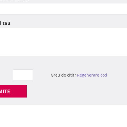
l tau
Greu de citit?
Regenerare cod
MITE