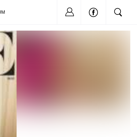
Nu ai cont?
Inregistreaza-
UM