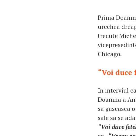
Prima Doamna 
urechea dreapt
trecute Michel
vicepresedint
Chicago.
“Voi duce 
In interviul c
Doamna a Amer
sa gaseasca o 
sale sa se ada
“Voi duce fete
ea.
“Vreau sa 