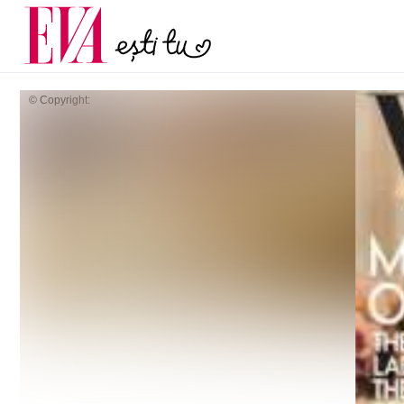
și 60 de ani. De ce te t
Carieră
pe măsură ce înaintez
Actualitate
© Copyright: