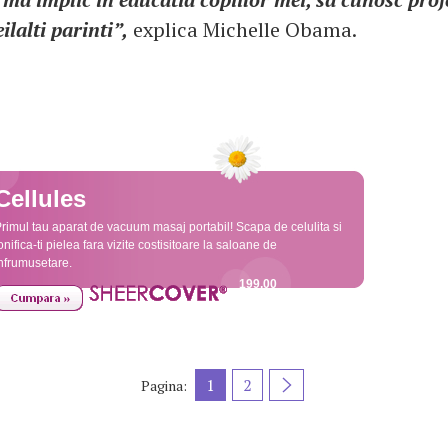
ilalti parinti”,
explica Michelle Obama.
Cellules
rimul tau aparat de vacuum masaj portabil! Scapa de celulita si
onifica-ti pielea fara vizite costisitoare la saloane de
nfrumusetare.
199,00
TVA Inclus
1
2
Pagina: