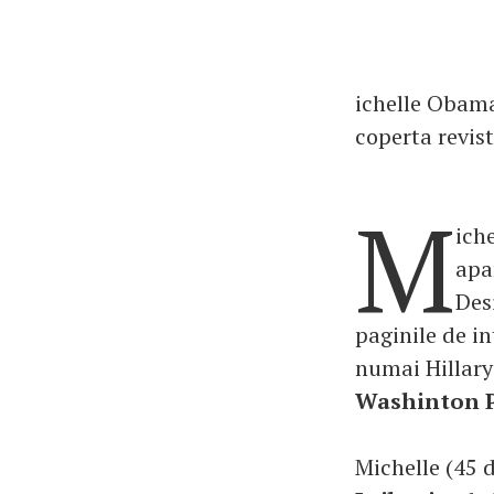
ichelle Obama
coperta revist
M
ich
apa
Des
paginile de in
numai Hillary
Washinton 
Michelle (45 d