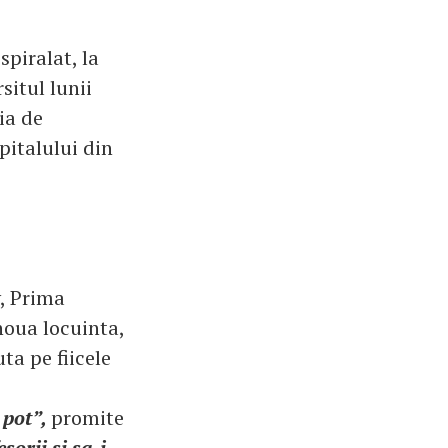
piralat, la
situl lunii
ia de
pitalului din
y, Prima
noua locuinta,
ta pe fiicele
 pot”,
promite
sorii si sa-i