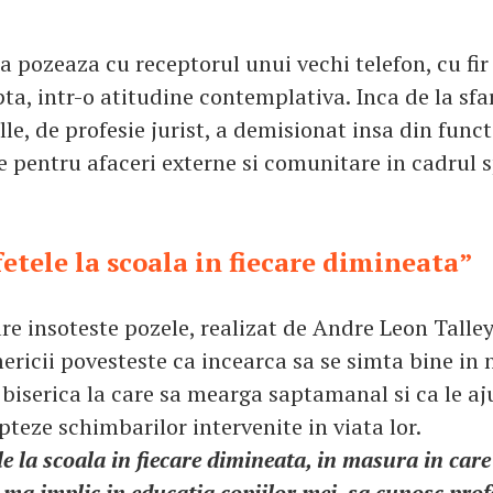
pozeaza cu receptorul unui vechi telefon, cu fir s
a, intr-o atitudine contemplativa. Inca de la sfar
le, de profesie jurist, a demisionat insa din funct
e pentru afaceri externe si comunitare in cadrul s
fetele la scoala in fiecare dimineata”
are insoteste pozele, realizat de Andre Leon Talle
icii povesteste ca incearca sa se simta bine in 
biserica la care sa mearga saptamanal si ca le aju
pteze schimbarilor intervenite in viata lor.
le la scoala in fiecare dimineata, in masura in care
ma implic in educatia copiilor mei, sa cunosc profe