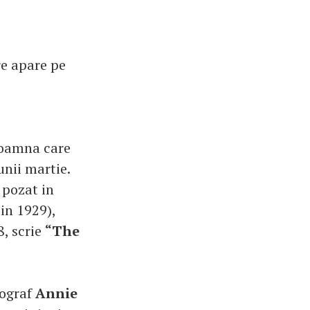
e apare pe
Doamna care
unii martie.
 pozat in
 in 1929),
8, scrie
“The
tograf
Annie