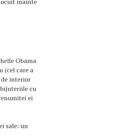
locuit inainte
chelle Obama
u (cel care a
 de interior
bijuteriile cu
renumitei ei
ei sale: un