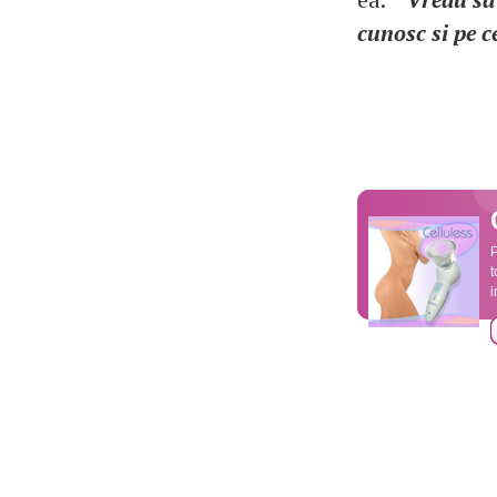
cunosc si pe ce
P
t
i