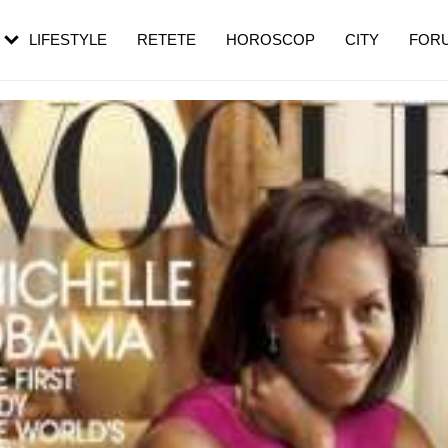
rezești mai des
Cât durează, cum te pregătești și cât
i în vârstă
de dureroasă este investigația
LIFESTYLE
RETETE
HOROSCOP
CITY
FOR