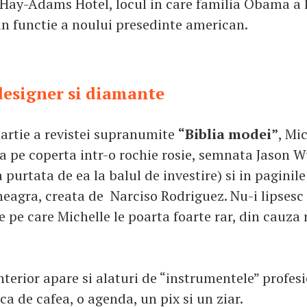
a Hay-Adams Hotel, locul in care familia Obama a 
 in functie a noului presedinte american.
designer si diamante
martie a revistei supranumite
“Biblia modei”
, Mi
a pe coperta intr-o rochie rosie, semnata Jason W
a purtata de ea la balul de investire) si in paginile
neagra, creata de Narciso Rodriguez. Nu-i lipsesc 
 pe care Michelle le poarta foarte rar, din cauza 
nterior apare si alaturi de “instrumentele” profesi
ca de cafea, o agenda, un pix si un ziar.