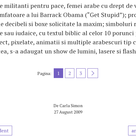
e militanti pentru pace, femei arabe cu drept de v
mfatoare a lui Barrack Obama (“Get Stupid”); proi
e decibeli si boxe solicitate la maxim; simboluri 
e sau iudaice, cu textul biblic al celor 10 porunci
ect, pixelate, animatii si multiple arabescuri tip 
ea, s-a adaugat un show de lumini, lasere si flash
1
2
3
Pagina:
De
Carla Simon
27 August 2009
dent
ar