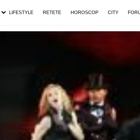
rezești mai des
Cât durează, cum te pregătești și cât
i în vârstă
de dureroasă este investigația
LIFESTYLE
RETETE
HOROSCOP
CITY
FOR