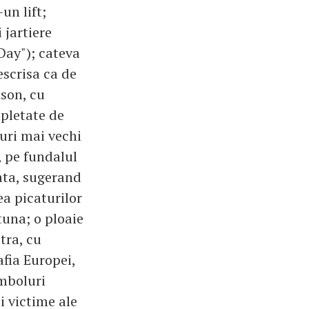
un lift;
 jartiere
Day"); cateva
escrisa ca de
son, cu
mpletate de
puri mai vechi
, pe fundalul
ata, sugerand
ea picaturilor
tuna; o ploaie
tra, cu
afia Europei,
imboluri
i victime ale