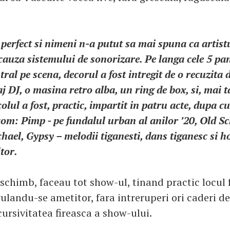
 perfect si nimeni n-a putut sa mai spuna ca artist
cauza sistemului de sonorizare. Pe langa cele 5 pa
ral pe scena, decorul a fost intregit de o recuzita d
 DJ, o masina retro alba, un ring de box, si, mai t
olul a fost, practic, impartit in patru acte, dupa 
com: Pimp - pe fundalul urban al anilor ’20, Old S
el, Gypsy – melodii tiganesti, dans tiganesc si ho
itor.
n schimb, faceau tot show-ul, tinand practic locul 
ulandu-se ametitor, fara intreruperi ori caderi de
cursivitatea fireasca a show-ului.