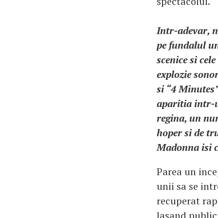
spectacolul.
Intr-adevar, n
pe fundalul un
scenice si cel
explozie sonor
si “4 Minutes”
aparitia intr-
regina, un num
hoper si de tr
Madonna isi c
Parea un ince
unii sa se in
recuperat rapi
lasand publicu