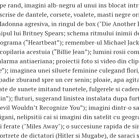
pe rand, imagini alb-negru al unui ins blocat intr-
crise de dantele, corsete, voalete, masti negre ori
Madonna agresiva, in ringul de box ("Die Another 
ipul lui Britney Spears; schema ritmului inimii d
iograma (“Heartbeat”); remember-ul Michael Jack
 copilaria acestuia (“Billie Jean”); lumini rosii co
larma antiaeriana; proiectii foto si video din cli
e”); imaginea unei siluete feminine culegand flori
padie zburand spre un cer senin; ploaie, apa agit
te de sunete imitand tunetele, fulgerele si cader
in”); fluturi, sugerand linistea instalata dupa fur
Devil Wouldn’t Recognize You”); imagini dintr-o sa
gani, nelipsitii cai si imagini din satelit cu geogr
ai ferate ("Miles Away"); o succesiune rapida de s
ortrete de dictatori (Hitler si Mugabe), de saraci s