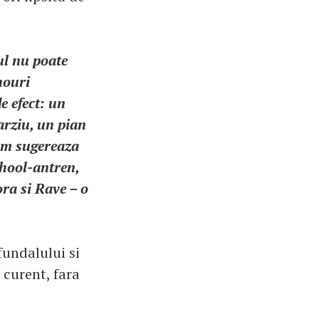
ul nu poate
nouri
e efect: un
arziu, un pian
cum sugereaza
chool-antren,
ra si Rave – o
fundalului si
 curent, fara