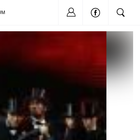
Nu ai cont?
Inregistreaza-
UM