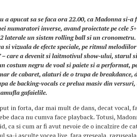
u a apucat sa se faca ora 22.00, ca Madonna si-a f
ei numaratori inverse, avand proiectate pe cele 5
e 2 laterale un sistem rolling ball si un cronometru.
a si vizuala de efecte speciale, pe ritmul melodiil
 – care a devenit si laitmotivul show-ului, starul s
un costum negru de voal si paiete si a performat, pe
ar de cabaret, alaturi de o trupa de breakdance, 
upa de backing-vocals ce prelua masiv din versuri,
amufla gafaielile.
put in forta, dar mai mult de dans, decat vocal, 
trebe daca nu cumva face playback. Totusi, Madon
d, ca si cum ar fi avut nevoie de o incalzire de c
l sa-i asculte vocea live, fara greseala, raguseala 