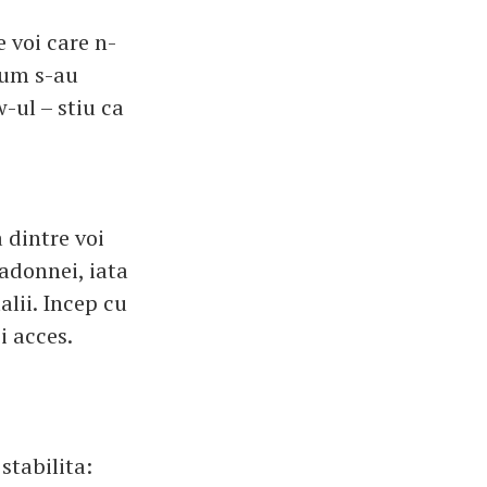
 voi care n-
cum s-au
-ul – stiu ca
 dintre voi
adonnei, iata
lii. Incep cu
si acces.
stabilita: