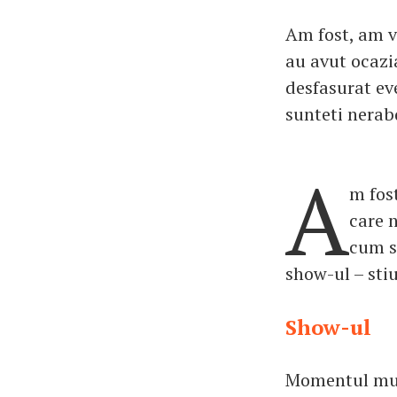
Am fost, am v
au avut ocazi
desfasurat eve
sunteti nerabd
A
m fos
care 
cum s
show-ul – sti
Show-ul
Momentul muzi