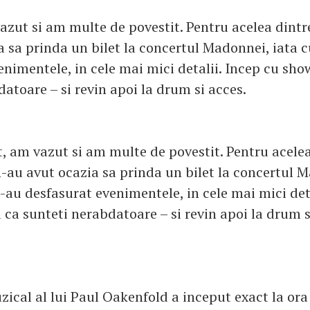
azut si am multe de povestit. Pentru acelea dintre
a sa prinda un bilet la concertul Madonnei, iata 
nimentele, in cele mai mici detalii. Incep cu show
atoare – si revin apoi la drum si acces.
t, am vazut si am multe de povestit. Pentru acelea
n-au avut ocazia sa prinda un bilet la concertul M
-au desfasurat evenimentele, in cele mai mici deta
u ca sunteti nerabdatoare – si revin apoi la drum 
cal al lui Paul Oakenfold a inceput exact la ora 