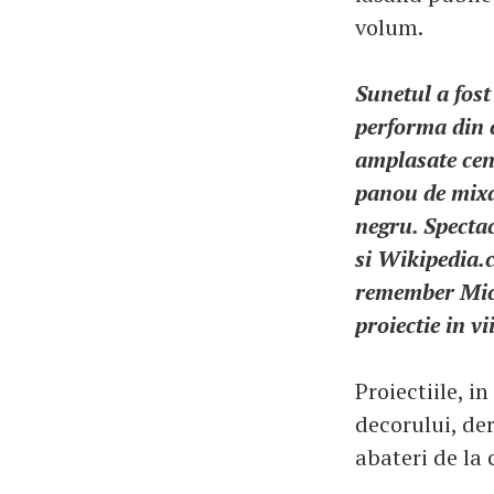
volum.
Sunetul a fost
performa din 
amplasate cent
panou de mixaj
negru. Spectac
si Wikipedia.
remember Micha
proiectie in vi
Proiectiile, i
decorului, der
abateri de la 