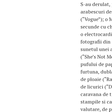
S-au derulat, 
arabescuri des
(“Vogue”); o 
secunde cu ch
o electrocard
fotografii din
sunetul unei a
(“She’s Not M
pufului de pa
furtuna, dubla
de ploaie (“Ra
de licurici (“
caravana de ti
stampile si c
valutare, de p