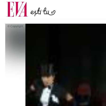
și 60 de ani. De ce te t
Carieră
pe măsură ce înaintez
Actualitate
© Copyright: