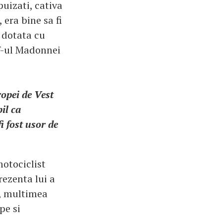
puizati, cativa
 era bine sa fi
a dotata cu
ff-ul Madonnei
ropei de Vest
il ca
i fost usor de
motociclist
rezenta lui a
0, multimea
pe si