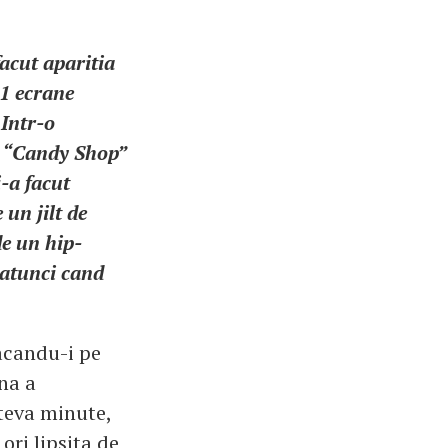
acut aparitia
+1 ecrane
 Intr-o
or “Candy Shop”
i-a facut
 un jilt de
de un hip-
 atunci cand
facandu-i pe
na a
ateva minute,
ori lipsita de