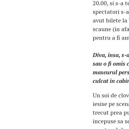
20.00, si s-a 
spectatori s-a
avut bilete la
scaune (in af
pentru a fi am
Diva, insa, s-
sau o fi omis 
maseurul perso
culcat in cabi
Un soi de clov
iesise pe scen
trecut prea p
incepuse sa se